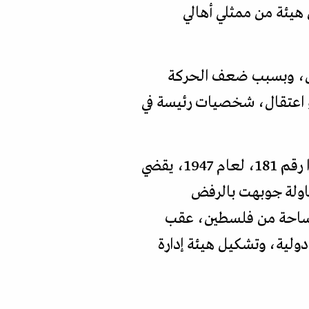
هيئة من ممثلي أهالي
طين، وبسبب ضعف الحركة
1936-1939)، مع إعدام، أو نفي، أو اعتقال، شخصيات رئيسة في
بعد ذلك جرت محاولة كيانية أخرى تمثلت في إصدار الجمعية العامة للأمم المتحدة قرارا رقم 181، لعام 1947، يقضي
ولة جوبهت بالرفض
 مساحة من فلسطين، عقب
 دولية، وتشكيل هيئة إدارة