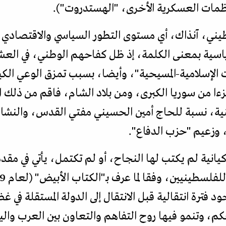
منظمات العسكرية الأخرى، "الهستدروت").
ي، آنذاك، أي مستوى التطور السياسي والاقتصادي وا
ياسية بمعنى الكلمة، إذ ظل كفاحهم الوطني، في العشر
 الإسلامية-المسيحية"، وأيضا، بسبب تمزق الوعي الكي
زءا من سوريا الكبرى، ومن بلاد الشام، فاقم من ذلك ا
نية، نسبة للحاج أمين الحسيني مفتي القدس، والنشا
وزعيم "حزب الدفاع".
كيانية لم يكتب لها النجاح، أو لم تكتمل، يأتي في مق
 فترة انتقالية قبل الانتقال إلى الدولة المستقلة في 
لحكم، وتنمو فيها روح التفاهم والتعاون بين العرب وا