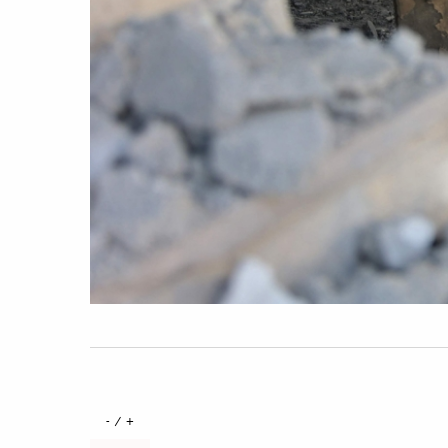
+ / -