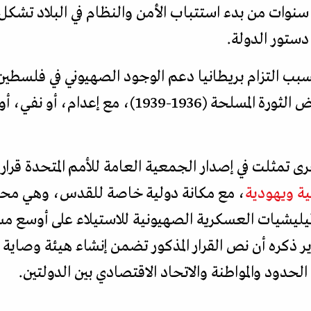
وات من بدء استتباب الأمن والنظام في البلاد تشكل 
ستور الدولة.
سبب التزام بريطانيا دعم الوجود الصهيوني في فلس
الوطنية الفلسطينية، بعد إجهاض الثورة المسلحة (
ية ويهودية
، مع مكانة دولية خاصة للقدس، وهي محا
لميليشيات العسكرية الصهيونية للاستيلاء على أوسع
دير ذكره أن نص القرار المذكور تضمن إنشاء هيئة وصاية
دود والمواطنة والاتحاد الاقتصادي بين الدولتين.