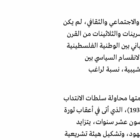
لاجتماعي والثقافي، لم يكن
ينات والثلاثينات من القرن
اني بين الوطنية الفلسطينية
لانقسام السياسي بين
شيبية، نسبة لراغب
دمتها محاولة سلطات الانتداب
البريطاني إقامة نوع من التمثيل للفلسطينيين، وفقا لما عرف بـ"الكتاب الأبيض" (لعام 1939)، الذي أتى في أعقاب ثورة
غضون عشر سنوات، يتزايد
ليهود، وتشكيل هيئة تشريعية