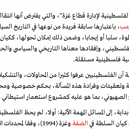
الفلسطينية لإدارة قطاع غزة"، والتي يفترض أنها انتقا
رمب
، باعتبارها سابقة فريدة من نوعها في التاريخ الس
ة، سلبا أو إيجابا، وضمن ذلك إمكان تحولها، ككيان
لسطيني، وإفقادها معناها التاريخي والسياسي والح
سية فلسطينية مستقلة.
أن الفلسطينيين عرفوا كثيرا من المحاولات، والتشكيلا
صعوبة وتعقيدات وفرادة هذه المسألة، بحكم خصوصية وم
 الصهيوني، بما هو عليه كمشروع استعمار استيطاني و
داية، إلى المسائل المهمة الآتية: أولا، لم يحظ الفلسطي
كيان السلطة في
الضفة
وغزة (1994)، وفقا لمحددات اتفاق "