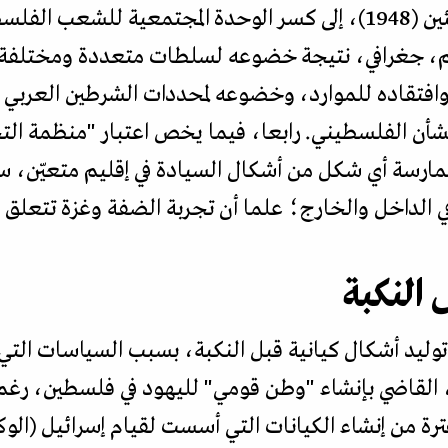
أدت النكبة وولادة مشكلة اللاجئين (1948)، إلى كسر الوحدة المجتمع
قليم، جغرافي، نتيجة خضوعه لسلطات متعددة ومختلفة
وافتقاده للموارد، وخضوعه لمحددات الشرطين العربي 
لشأن الفلسطيني. رابعا، فيما يخص اعتبار "منظمة الت
رسة أي شكل من أشكال السيادة في إقليم متعيّن، سي
 الداخل والخارج؛ علما أن تجربة الضفة وغزة تتعلق 
 النكبة
يد أشكال كيانية قبل النكبة، بسبب السياسات التي 
 القاضي بإنشاء "وطن قومي" لليهود في فلسطين، رغ
رة من إنشاء الكيانات التي أسست لقيام إسرائيل (الو