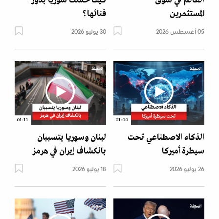
العالم في سوق
كيف حملت سوريا بذور
المستثمرين
فنائها؟
05 أغسطس 2026
30 يوليو 2026
01:11
01:00
الذكاء الاصطناعي تحت
لبنان وسوريا يتسببان
سيطرة أميركا
بانكشاف إيران في هرمز
26 يوليو 2026
18 يوليو 2026