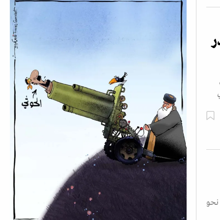
ر
نحو