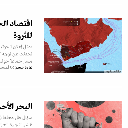
اقتصاد الح
للثروة
يمثل إعلان الحوثي
تحدثت عن توجه لف
مسار جماعة حولت
غادة حسن
06 أغسطس 2026
ديانا إستيفانيا روبيو
البحر الأح
سؤال ظل معلقا في
عُشر التجارة العا