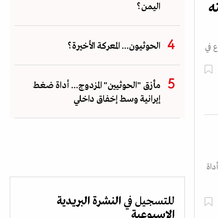
ه
اليمن؟
الحوثيون... المعركة الأخيرة؟
 في
مأزق "الحوثيين" المزدوج... أداة ضغط
إيرانية وسط إخفاق داخلي
داة
للتسجيل في
النشرة البريدية
الاسبوعية