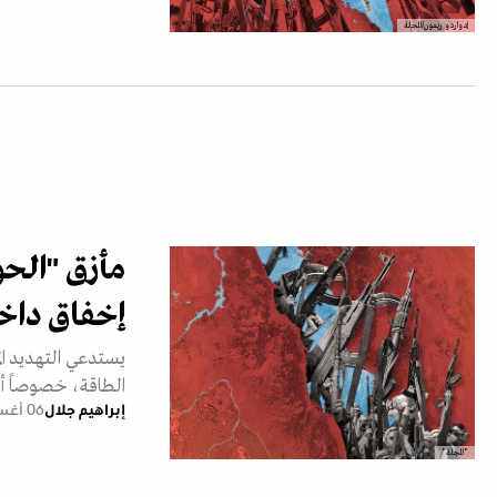
إدواردو ريمون/المجلة
مأزق "الحو
إخفاق داخ
يستدعي التهديد المل
الطاقة، خصوصاً أن
إبراهيم جلال
06 أغسطس 2026
"المجلة"