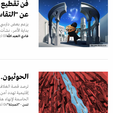
فن تقطيع 
عن "التقا
يزعم بعض دارسي ال
بداية الأمر، نشأت
فادي العبد الله
07 أغسطس 2026
Nesma Moharam
الحوثيون...
ترصد قصة الغلاف "ا
إقليمية تهدد أمن ا
الحاسمة لإنهاء هذ
لندن - "المجلة"
06 أغسطس 2026