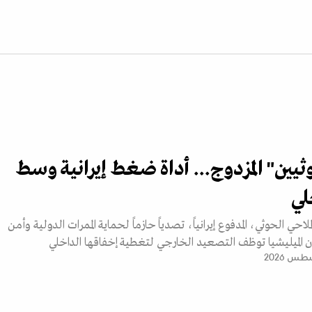
ثيين" المزدوج... أداة ضغط إيرانية وسط
لي
احي الحوثي، المدفوع إيرانياً، تصدياً حازماً لحماية الممرات الدولية وأمن
 الميليشيا توظف التصعيد الخارجي لتغطية إخفاقها الداخلي