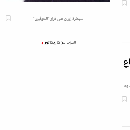
سيطرة إيران على قرار "الحوثيين"
المزيد من
كاريكاتور
ع
وء