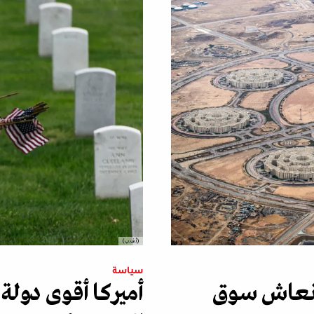
(أ.ف.ب)
سياسة
لإنعاش سوق
أميركا أقوى دولة 