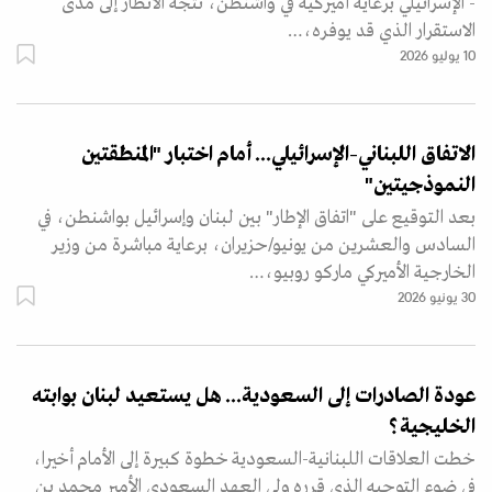
- الإسرائيلي برعاية أميركية في واشنطن، تتجه الأنظار إلى مدى
الاستقرار الذي قد يوفره،…
10 يوليو 2026
الاتفاق اللبناني–الإسرائيلي... أمام اختبار "المنطقتين
النموذجيتين"
بعد التوقيع على "اتفاق الإطار" بين لبنان وإسرائيل بواشنطن، في
السادس والعشرين من يونيو/حزيران، برعاية مباشرة من وزير
الخارجية الأميركي ماركو روبيو،…
30 يونيو 2026
عودة الصادرات إلى السعودية... هل يستعيد لبنان بوابته
الخليجية؟
خطت العلاقات اللبنانية-السعودية خطوة كبيرة إلى الأمام أخيرا،
في ضوء التوجيه الذي قرره ولي العهد السعودي الأمير محمد بن