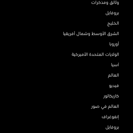
وثائق ومذكرات
بروفايل
الخليج
الشرق الأوسط وشمال أفريقيا
أوروبا
الولايات المتحدة الأميركية
آسيا
العالم
فيديو
كاريكاتور
العالم في صور
إنفوغراف
بروفايل