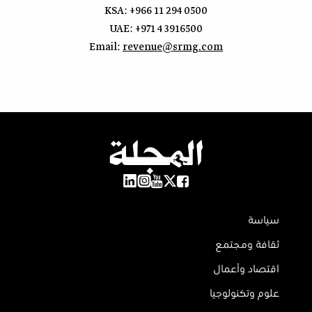
KSA: +966 11 294 0500
UAE: +971 4 3916500
Email:
revenue@srmg.com
سياسة
ثقافة ومجتمع
اقتصاد وأعمال
علوم وتكنولوجيا