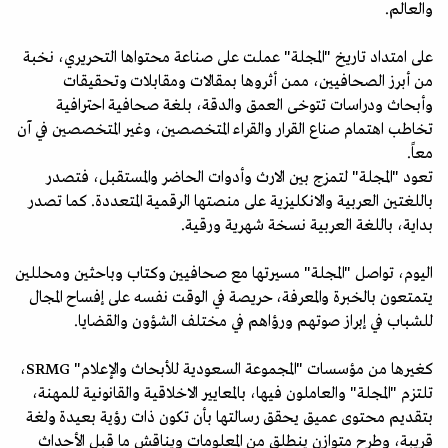
والعالم.
على امتداد تاريخ "المجلة" عملت على صناعة محتواها التحريري، نخبة
من أبرز الصحافيين، ممن أثروها بمقالات ومقابلات وتحقيقات
وأبحاث ودراسات تتوخى العمق والدقة، بلغة صحافية احترافية
تخاطب اهتمام صناع القرار والقراء المتخصصين، وغير المتخصصين في آن
معاً.
تعود "المجلة" لتمزج بين الارث وأدوات الحاضر والمستقبل، فتصدر
باللغتين العربية والانكليزية على منصتها الرقمية المتعددة. كما تصدر
بداية، باللغة العربية نسخة شهرية ورقية.
اليوم، تواصل "المجلة" مسيرتها مع صحافيين وكتاب وباحثين ومحللين
يتمتعون بالخبرة والمعرفة، حريصة في الوقت نفسه على إفساح المجال
للشباب في إبراز صوتهم ورؤاهم في مختلف الشؤون والقضايا.
كغيرها من مؤسسات "المجموعة السعودية للأبحاث والإعلام" SRMG،
تلتزم "المجلة" والعاملون فيها، بالمعايير الاخلاقية والقانونية للمهنة،
بتقديم محتوى عميق يحقق رسالتها بأن تكون ذات رؤية بعيدة ولغة
قريبة، وطرح متوازن ينطلق من المعلومات ويناقش ما قبل الأحداث