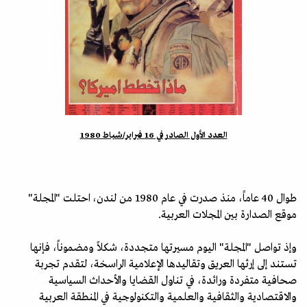
العدد الأول الصادر في 16 فبراير/شباط 1980
طوال 40 عاماً، منذ صدرت في عام 1980 من لندن، احتلت "المجلة"
موقع الصدارة بين المجلات العربية.
وإذ تواصل "المجلة" اليوم مسيرتها متجددة، شكلاً ومضموناً، فإنها
تستند إلى إرثها العريق وتقاليدها الإعلامية الراسخة، لتقدم تجربة
صحافية متفردة ورائدة، في تناول القضايا والأحداث السياسية
والاقتصادية والثقافية والعلمية والتكنولوجية في المنطقة العربية