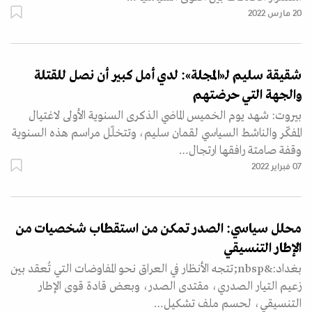
20 مارس 2022
شقيقة سليم لـ«المجلة»: لدي أمل كبير أن نصل للقتلة
والجهة التي حرضتهم
بيروت: شهد يوم الخميس الماضي الذكرى السنوية الأولى لاغتيال
المفكّر والناشط السياسي لقمان سليم، وتتخلّل مراسم هذه السنوية
وقفة صامتة رافقها ارتجال…
07 فبراير 2022
محلل سياسي: الصدر تمكن من استقطاب شخصيات من
الإطار التنسيقي
بغداد:&nbsp;تتجه الأنظار في العراق نحو المفاوضات التي تُعقد بين
زعيم التيار الصدري، مقتدى الصدر، وبعض قادة قوى الإطار
التنسيقي، لحسم ملف تشكيل…