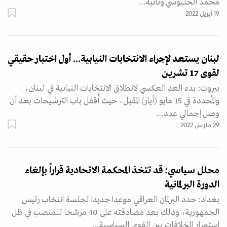
محمد الحلبوسي ونائبه…
19 أبريل 2022
لبنان يستعد لإجراء الانتخابات النيابية... أول اختبار حقيقي
لقوى 17 تشرين
بيروت: بدء العد العكسي لانطلاق الانتخابات النيابية في لبنان،
والمُحددة في 15 مايو (أيار) المقبل، حيث أُقفل باب الترشيحات بعد أن
وصل إجمالي عدد…
29 مارس 2022
محلل سياسي: قد تتخذ المحكمة الاتحادية قراراً بإلغاء
الدورة البرلمانية
بغداد: حدد البرلمان العراقي موعدا جديدا لجلسة انتخاب رئيس
الجمهورية، وذلك بعد مصادقته على 40 مرشحا للمنصب في ظل
استمرار الخلافات بين القوى السياسية…