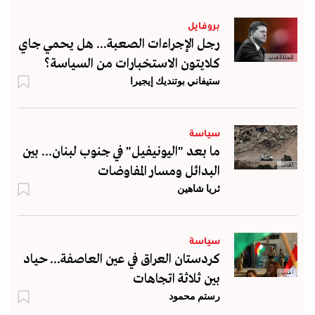
بروفايل
رجل الإجراءات الصعبة... هل يحمي جاي
المجلة/أ.ف.ب
كلايتون الاستخبارات من السياسة؟
ستيفاني بوتنديك إيجيرا
سياسة
ما بعد "اليونيفيل" في جنوب لبنان... بين
أ.ف.ب
البدائل ومسار المفاوضات
ثريا شاهين
سياسة
كردستان العراق في عين العاصفة... حياد
أ ف ب
بين ثلاثة اتجاهات
رستم محمود