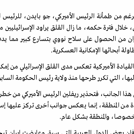
غم من طمأنة الرئيس الأميركي، جو بايدن، للرئيس الإ
 خلال فترة حكمه، ما زال القلق يراود الإسرائيليين
يران من الحصول على سلاح نووي بتسارع كبير مما يد
لة أبحاثها الإمكانية العسكرية.
 القيادة الأميركية تعكس مدى القلق الإسرائيلي من إمك
بها، التي تكرر طرحها منذ ولاية رئيس الحكومة السابق،
 هذا الجانب، فتحذير ريفلين الرئيس الأميركي من خطر 
ة من المنطقة، إنما يعكس جوانب أخرى تركز عليها إس
ل خصوصا، والمنطقة بشكل عام.
فإن بعض الدول العربية التي سبق وعارضت إيران تبح