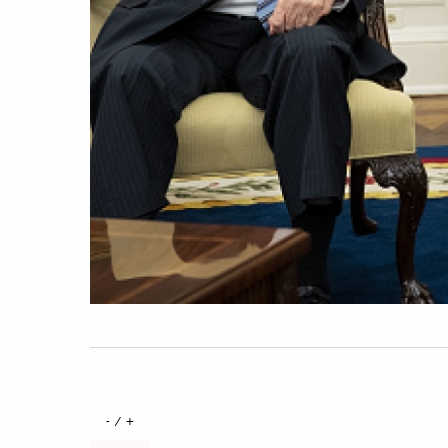
+ / -