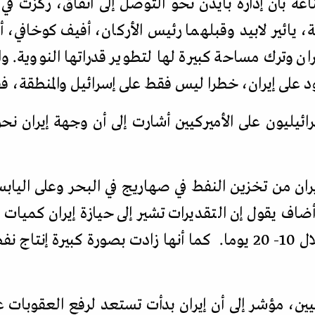
اعة بأن إدارة بايدن نحو التوصل إلى اتفاق، ركزت في 
، يائير لابيد وقبلهما رئيس الأركان، أفيف كوخافي، أم
ن وترك مساحة كبيرة لها لتطوير قدراتها النووية. وا
ود على إيران، خطرا ليس فقط على إسرائيل والمنطقة، ف
ئيليون على الأميركيين أشارت إلى أن وجهة إيران نحو 
ران من تخزين النفط في صهاريج في البحر وعلى الياب
ليين، مؤشر إلى أن إيران بدأت تستعد لرفع العقوبات ع