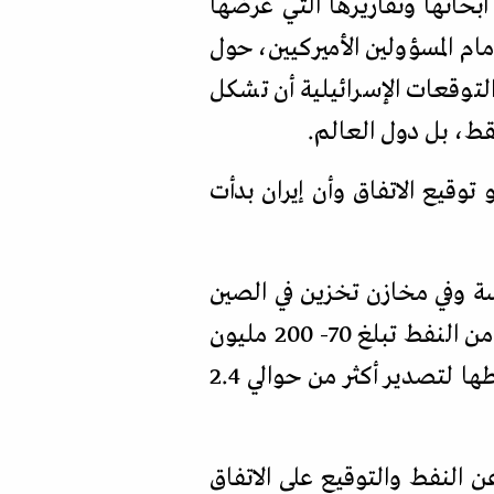
أبحاثها وتقاريرها التي عرضها
ام المسؤولين الأميركيين، حول
لتوقعات الإسرائيلية أن تشكل
قط، بل دول العالم.
توقيع الاتفاق وأن إيران بدأت
سة وفي مخازن تخزين في الصين
والهند، بحسب تقرير إسرائيلي أضاف يقول إن التقديرات تشير إلى حيازة إيران كميات من النفط تبلغ 70- 200 مليون
برميل، يمكن ضخها للزبائن خلال 10- 20 يوما. كما أنها زادت بصورة كبيرة إنتاج نفطها لتصدير أكثر من حوالي 2.4
ن النفط والتوقيع على الاتفاق