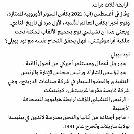
الرابطة ثلاث مرات.
وفاز في أغسطس (آب) 2021 بكأس السوبر الأوروبية الممتازة،
وتوج أخيرا بكأس العالم للأندية، لأول مرة في تاريخ النادي.
ويعني هذا أن تشيلسي توج بجميع الألقاب الممكنة تحت
ملكية أبراموفيتش، فهل يحقق النجاح نفسه مع تود بويلي؟
تود بويلي
- هو رجل أعمال ومستثمر أميركي من أصول ألمانية .
- هو المؤسس المشارك ورئيس مجلس الإدارة والرئيس
التنفيذي والعضو المسيطر في شركة صناعات الدريدج، وهي
شركة قابضة مقرها غرينيتش، كونيتيكت.
- الرئيس التنفيذي المؤقت لرابطة هوليوود للصحافة
الأجنبية.
- هاجر أجداده من ألمانيا والتحق بمدرسة لاندون في بيثيسدا
بولاية ماريلاند وتخرج عام 1991.