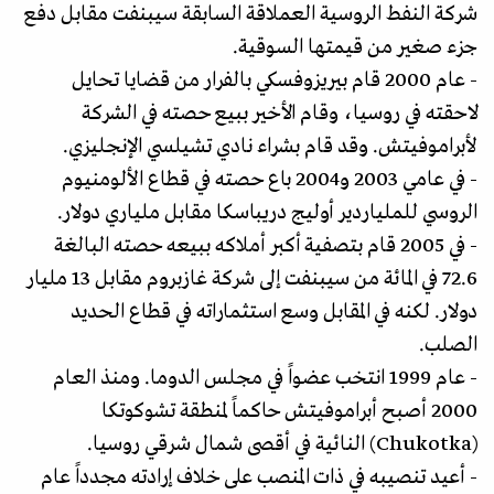
شركة النفط الروسية العملاقة السابقة سيبنفت مقابل دفع
جزء صغير من قيمتها السوقية.
- عام 2000 قام بيريزوفسكي بالفرار من قضايا تحايل
لاحقته في روسيا، وقام الأخير ببيع حصته في الشركة
لأبراموفيتش. وقد قام بشراء نادي تشيلسي الإنجليزي.
- في عامي 2003 و2004 باع حصته في قطاع الألومنيوم
الروسي للملياردير أوليج دريباسكا مقابل ملياري دولار.
- في 2005 قام بتصفية أكبر أملاكه ببيعه حصته البالغة
72.6 في المائة من سيبنفت إلى شركة غازبروم مقابل 13 مليار
دولار. لكنه في المقابل وسع استثماراته في قطاع الحديد
الصلب.
- عام 1999 انتخب عضواً في مجلس الدوما. ومنذ العام
2000 أصبح أبراموفيتش حاكماً لمنطقة تشوكوتكا
(Chukotka) النائية في أقصى شمال شرقي روسيا.
- أعيد تنصيبه في ذات المنصب على خلاف إرادته مجدداً عام