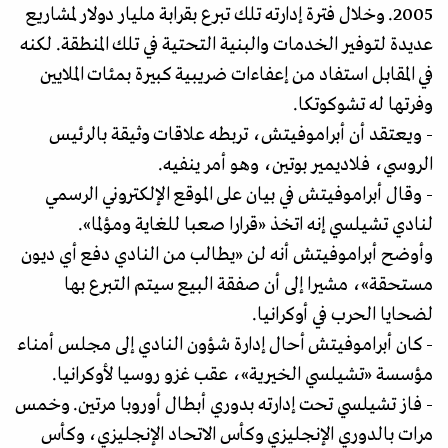
2005. وخلال فترة إدارته تلك تبرع بقرابة مليار دولار لمشاريع
عديدة لتوفير الخدمات والبنية التحتية في تلك المنطقة. لكنه
في المقابل استفاد من إعفاءات ضريبية كبيرة بمئات الملايين
وفرتها له تشوكوتكا.
- ويعتقد أن أبراموفيتش، تربطه علاقات وثيقة بالرئيس
الروسي، فلاديمير بوتين، وهو أمر ينفيه.
- وقال أبراموفيتش في بيان على الموقع الإلكتروني الرسمي
لنادي تشيلسي إنه اتخذ «قرارا صعبا للغاية ومؤلما».
وأوضح أبراموفيتش أنه لن «يطالب من النادي دفع أي ديون
مستحقة»، مشيرا إلى أن صفقة البيع سيتم التبرع بها
لضحايا الحرب في أوكرانيا.
- كان أبراموفيتش أحال إدارة شؤون النادي إلى مجلس أمناء
مؤسسة «تشيلسي الخيرية»، عقب غزو روسيا لأوكرانيا.
- فاز تشيلسي تحت إدارته بدوري أبطال أوروبا مرتين. وخمس
مرات بالدوري الإنجليزي وكأس الاتحاد الإنجليزي، وكأس