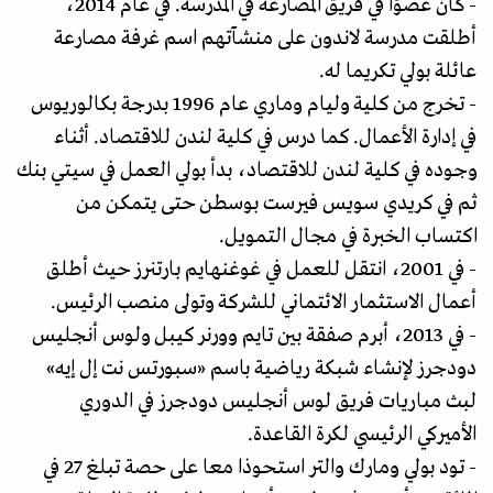
- كان عضوًا في فريق المصارعة في المدرسة. في عام 2014،
أطلقت مدرسة لاندون على منشآتهم اسم غرفة مصارعة
عائلة بولي تكريما له.
- تخرج من كلية وليام وماري عام 1996 بدرجة بكالوريوس
في إدارة الأعمال. كما درس في كلية لندن للاقتصاد. أثناء
وجوده في كلية لندن للاقتصاد، بدأ بولي العمل في سيتي بنك
ثم في كريدي سويس فيرست بوسطن حتى يتمكن من
اكتساب الخبرة في مجال التمويل.
- في 2001، انتقل للعمل في غوغنهايم بارتنرز حيث أطلق
أعمال الاستثمار الائتماني للشركة وتولى منصب الرئيس.
- في 2013، أبرم صفقة بين تايم وورنر كيبل ولوس أنجليس
دودجرز لإنشاء شبكة رياضية باسم «سبورتس نت إل إيه»
لبث مباريات فريق لوس أنجليس دودجرز في الدوري
الأميركي الرئيسي لكرة القاعدة.
- تود بولي ومارك والتر استحوذا معا على حصة تبلغ 27 في