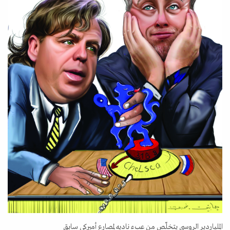
الملياردير الروسي يتخلّص من عبء ناديه لمصارع أميركي سابق