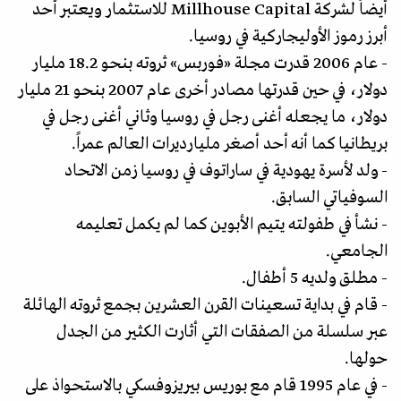
أيضاً لشركة Millhouse Capital للاستثمار ويعتبر أحد
أبرز رموز الأوليجاركية في روسيا.
- عام 2006 قدرت مجلة «فوربس» ثروته بنحو 18.2 مليار
دولار، في حين قدرتها مصادر أخرى عام 2007 بنحو 21 مليار
دولار، ما يجعله أغنى رجل في روسيا وثاني أغنى رجل في
بريطانيا كما أنه أحد أصغر مليارديرات العالم عمراً.
- ولد لأسرة يهودية في ساراتوف في روسيا زمن الاتحاد
السوفياتي السابق.
- نشأ في طفولته يتيم الأبوين كما لم يكمل تعليمه
الجامعي.
- مطلق ولديه 5 أطفال.
- قام في بداية تسعينات القرن العشرين بجمع ثروته الهائلة
عبر سلسلة من الصفقات التي أثارت الكثير من الجدل
حولها.
- في عام 1995 قام مع بوريس بيريزوفسكي بالاستحواذ على