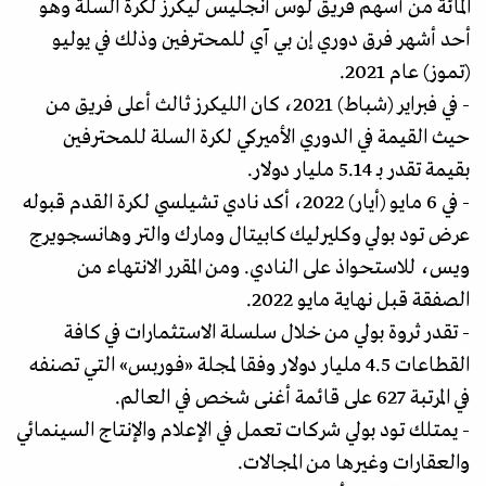
المائة من أسهم فريق لوس أنجليس ليكرز لكرة السلة وهو
أحد أشهر فرق دوري إن بي آي للمحترفين وذلك في يوليو
(تموز) عام 2021.
- في فبراير (شباط) 2021، كان الليكرز ثالث أعلى فريق من
حيث القيمة في الدوري الأميركي لكرة السلة للمحترفين
بقيمة تقدر بـ 5.14 مليار دولار.
- في 6 مايو (أيار) 2022، أكد نادي تشيلسي لكرة القدم قبوله
عرض تود بولي وكليرليك كابيتال ومارك والتر وهانسجويرج
ويس، للاستحواذ على النادي. ومن المقرر الانتهاء من
الصفقة قبل نهاية مايو 2022.
- تقدر ثروة بولي من خلال سلسلة الاستثمارات في كافة
القطاعات 4.5 مليار دولار وفقا لمجلة «فوربس» التي تصنفه
في المرتبة 627 على قائمة أغنى شخص في العالم.
- يمتلك تود بولي شركات تعمل في الإعلام والإنتاج السينمائي
والعقارات وغيرها من المجالات.