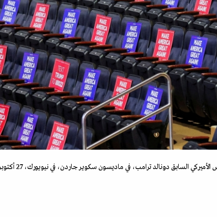
ي السابق دونالد ترامب، في ماديسون سكوير جاردن، في نيويورك، 27 أكتوبر 2024