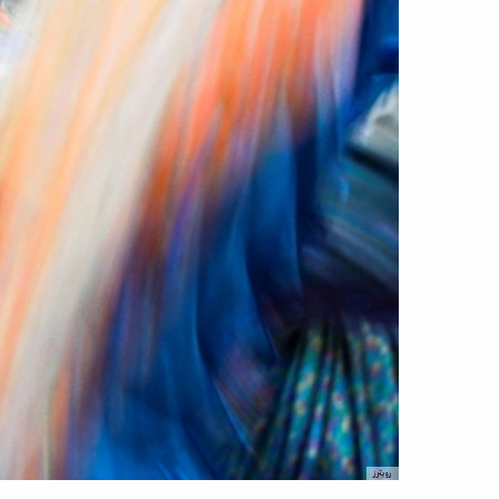
رويترز