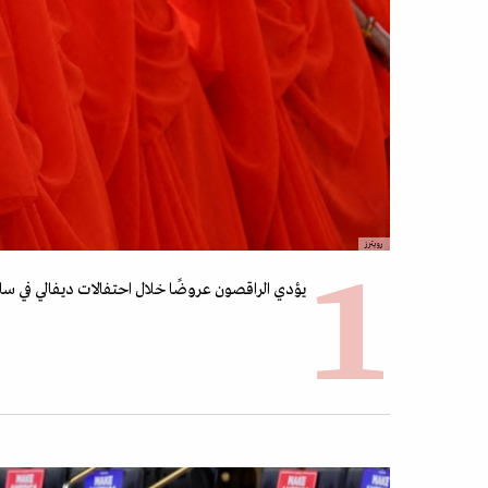
رويترز
يؤدي الراقصون عروضًا خلال احتفالات ديفالي في ساحة ترافالغا