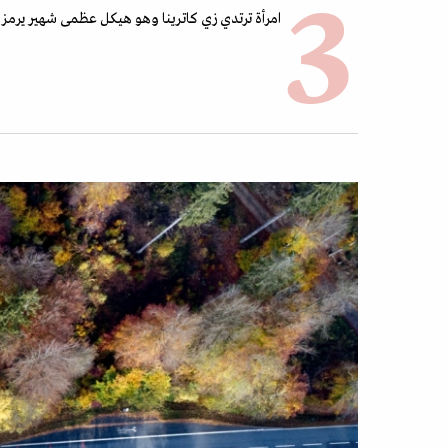
امرأة ترتدي زي كاترينا وهو هيكل عظمى شهير يرمز إلى الم