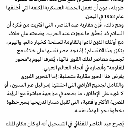
طويلة، دون أن نغفل الحملة العسكرية المكلفة التي أطلقها
عام 1962 في اليمن.
ومع ذلك، فإن مقاربة عبد الناصر، التي اقتربت من فكرة أن
السلام قد يُحقّق ما عجزت عنه الحرب، وضعته على خلاف
مع أولئك الذين نادوا بالمقاومة المسلحة كخيار دائم. واليوم،
يتكرّر هذا الانقسام؛ إذ تجد مصر نفسها على خلاف مع
تجسيد معاصر لتلك القوى ذاتها، يُعرف اليوم بـ"محور
المقاومة" وأنصاره في أنحاء العالم العربي.
يفرض هذا المحور مقاربة متصلبة: إما التحرير الفوري
والكامل لجميع الأراضي التي احتلتها إسرائيل عبر السنين، أو
لا شيء على الإطلاق، ما يضعه في مواجهة مباشرة مع الرؤية
المصرية الأكثر واقعية، التي تقبل مسارا تدريجيا يسير خطوة
بخطوة نحو الهدف نفسه.
يُصرح عبد الناصر للقذافي في التسجيل أنه لو كان مكان الملك