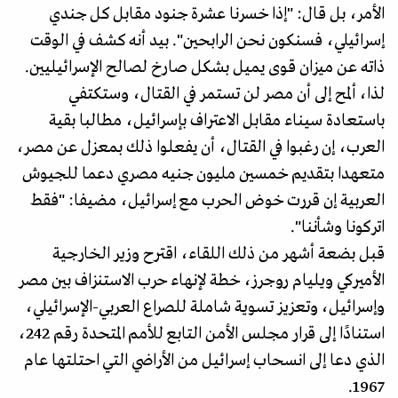
الأمر، بل قال: "إذا خسرنا عشرة جنود مقابل كل جندي
إسرائيلي، فسنكون نحن الرابحين". بيد أنه كشف في الوقت
ذاته عن ميزان قوى يميل بشكل صارخ لصالح الإسرائيليين.
لذا، ألمح إلى أن مصر لن تستمر في القتال، وستكتفي
باستعادة سيناء مقابل الاعتراف بإسرائيل، مطالبا بقية
العرب، إن رغبوا في القتال، أن يفعلوا ذلك بمعزل عن مصر،
متعهدا بتقديم خمسين مليون جنيه مصري دعما للجيوش
العربية إن قررت خوض الحرب مع إسرائيل، مضيفا: "فقط
اتركونا وشأننا".
قبل بضعة أشهر من ذلك اللقاء، اقترح وزير الخارجية
الأميركي ويليام روجرز، خطة لإنهاء حرب الاستنزاف بين مصر
وإسرائيل، وتعزيز تسوية شاملة للصراع العربي-الإسرائيلي،
استنادًا إلى قرار مجلس الأمن التابع للأمم المتحدة رقم 242،
الذي دعا إلى انسحاب إسرائيل من الأراضي التي احتلتها عام
1967.