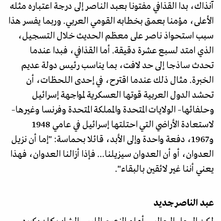
آنذاك، بدا القذافي مفتونا بعبد الناصر إلى درجة اعتباره مثله
الأعلى، مؤمنا بعمق بخطابه القومي العربي. وربما يفسر هذا
سبب استحواذ ناصر على معظم الحديث خلال التسجيل،
الذي امتد لسبع عشرة دقيقة. أما القذافي، فبدا عندما
تحدث ساذجا إلى حد لافت، بما يناسب رئيس دولة عديم
الخبرة. مثال ذلك عندما اقترح، في إحدى اللحظات، أن
تحشد الدول العربية قوتها العسكرية لمواجهة إسرائيل
وحلفائها– الولايات المتحدة والمملكة المتحدة وفرنسا وغيرها–
لاستعادة الأراضي التي احتلتها إسرائيل في عامي 1948
و1967، دفعة واحدة وإلى الأبد، قائلا بحماسة: "إما أن نزيل
العدوان، أو أن العدوان سيزيلنا... فإذا أزالنا العدوان، فهذا
يعني أننا غير لائقين بالبقاء".
عبد الناصر جديد