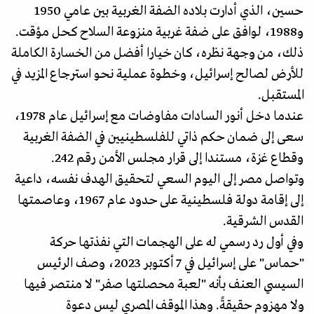
حسين، الذي أدارت بلاده الضفة الغربية بين عامي 1950
و1988، لوافق على ضفة غربية منزوعة السلاح كحل مؤقت.
ذلك، من وجهة نظره، كان خيارا أفضل من الخسارة الكاملة
للأرض لصالح إسرائيل، وخطوة عملية نحو استرجاع المزيد في
المستقبل.
عندما دخل أنور السادات مفاوضات مع إسرائيل عام 1978،
سعى إلى ضمان حكم ذاتي للفلسطينيين في الضفة الغربية
وقطاع غزة، مستندا إلى قرار مجلس الأمن رقم 242.
وتواصل مصر إلى اليوم السعي لتحقيق الهدف نفسه، داعية
إلى إقامة دولة فلسطينية على حدود عام 1967، وعاصمتها
القدس الشرقية.
وفي أول رد رسمي له على الهجمات التي نفذتها حركة
"حماس" على إسرائيل في 7 أكتوبر 2023، وصف الرئيس
السيسي العنف بأنه "لعبة محصلتها صفر" لا منتصر فيها
ولا مهزوم حقيقةً. وهذا الموقف المصري ليس دعوة