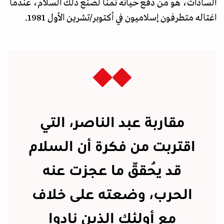
السادات، هو من دفع حياته ثمنا لصنع ذلك السلام، عندما
اغتاله متطرفون إسلاميون في أكتوبر/تشرين الأول 1981.
مقاربة عبد الناصر، التي
اقتربت من فكرة أن السلام
قد يُحقّق ما عجزت عنه
الحرب، وضعته على خلاف
مع أولئك الذين نادوا