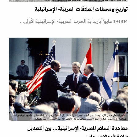
تواريخ ومحطات العلاقات العربية- الإسرائيلية
194814 مايو/أياربداية الحرب العربية- الإسرائيلية الأولى…
الرئيس الأميركي جيمي كارتر (وسط) يهنئ الرئيس المصري أنور السادات (إلى اليسار) ورئيس الوزراء الإسرائيلي مناحم بيغن (يمين) حيث
يتصافحان في 26 مارس 1979 في البيت الأبيض، بعد التوقيع على الاتفاقية التاريخية للسلام بين مصر وإسرائيل
معاهدة السلام المصرية-الإسرائيلية... بين التعديل