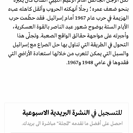
لكن الرجل الجالس أمام الزعيم الليبي الشاب كان يكبره
بنحو ضعف عمره؛ رجلًا أنهكته الحروب وأثقل كاهله عبء
الهزيمة في حرب عام 1967 أمام إسرائيل. فقد حطّمت حرب
الأيام الستة بوضوح شعور عبد الناصر بالقوة العسكرية،
وأجبرته على مواجهة حقائق الواقع الصعبة. وتجلّى هذا
التحول في الطريقة التي تناول بها حل الصراع مع إسرائيل
والسبل التي يمكن للعرب من خلالها استعادة الأراضي التي
فقدوها في عامي 1948 و1967.
للتسجيل في
النشرة البريدية
الاسبوعية
احصل على أفضل ما تقدمه "المجلة" مباشرة الى بريدك.