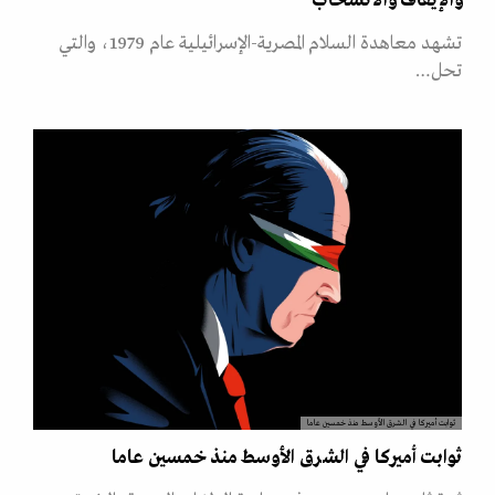
والإيقاف والانسحاب
تشهد معاهدة السلام المصرية-الإسرائيلية عام 1979، والتي
تحل…
ثوابت أميركا في الشرق الأوسط منذ خمسين عاما
ثوابت أميركا في الشرق الأوسط منذ خمسين عاما