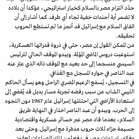
جدّد التزام مصر بالسلام كخيار استراتيجي، مؤكدا أن بلاده
لا تضمر أية أجندات خفية تجاه أي طرف. كما أشار إلى أن
اتفاق السلام مع إسرائيل قد أنجز ما لم تستطع الحروب
تحقيقه.
من الممكن القول إن مصر، حتى في ذروة قدراتها العسكرية،
استوعبت دروس الماضي المؤلمة. ويبدو الموقف الحالي للرئيس
السيسي منسجما إلى حد بعيد مع الموقف ذاته الذي عبّر عنه
عبد الناصر في حواره المسجل مع القذافي.
في التسجيل، يُسمَع الزعيم المصري الراحل وهو يسأل الحاكم
الليبي الشاب عن سبب رفضه تجربة مسار بديل قد يُفضي إلى
استعادة الأراضي التي احتلتها إسرائيل عام 1967 دون اللجوء
إلى الحرب. ويبدو أن عبد الناصر اختار في النهاية طريق
السلام، بعدما قاد مصر عبر خسائر عسكرية واقتصادية
جسيمة جرّاء ثلاث حروب مدمّرة مع إسرائيل. وحتى بعد
وفاته، استمرّت مصر في دفع ثمن تلك الصراعات لعقود