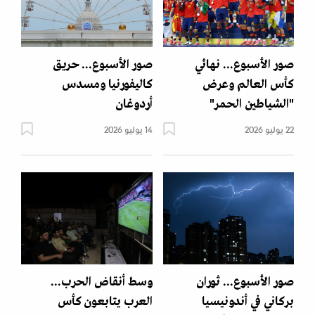
صور الأسبوع... نهائي
صور الأسبوع... حريق
كأس العالم وعرض
كاليفورنيا ومسدس
"الشياطين الحمر"
أردوغان
22 يوليو 2026
14 يوليو 2026
صور الأسبوع... ثوران
وسط أنقاض الحرب...
بركاني في أندونيسيا
العرب يتابعون كأس