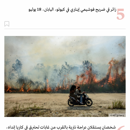
زائر في ضريح فوشيمي إيناري في كيوتو، اليابان، 18 يوليو
وحيودي- أ.ف.ب
شخصان يستقلان دراجة نارية بالقرب من غابات تحترق في كاريا إنداه،