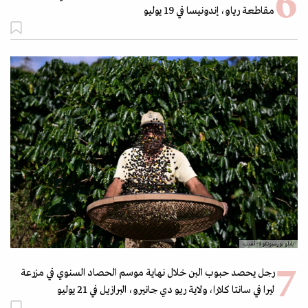
مقاطعة رياو، إندونيسا في 19 يوليو
بابلو بورسيونكولا- أ.ف.ب
رجل يحصد حبوب البن خلال نهاية موسم الحصاد السنوي في مزرعة
ليرا في سانتا كلارا، ولاية ريو دي جانيرو، البرازيل في 21 يوليو