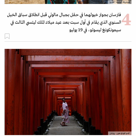
فريدريك ليرنريد- أ.ف.ب
فارسان بجوار خيولهما في حقل بجبال مالوتي قبل انطلاق سباق الخيل
السنوي الذي يقام في أول سبت بعد عيد ميلاد الملك ليتسي الثالث في
سيمونكونغ ليسوتو، في 19 يوليو
كيم كيونغ هون- رويترز