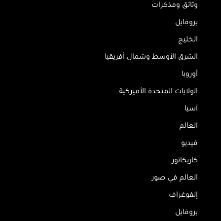
وثائق ومذكرات
بروفايل
الخليج
الشرق الأوسط وشمال أفريقيا
أوروبا
الولايات المتحدة الأميركية
آسيا
العالم
فيديو
كاريكاتور
العالم في صور
إنفوغراف
بروفايل