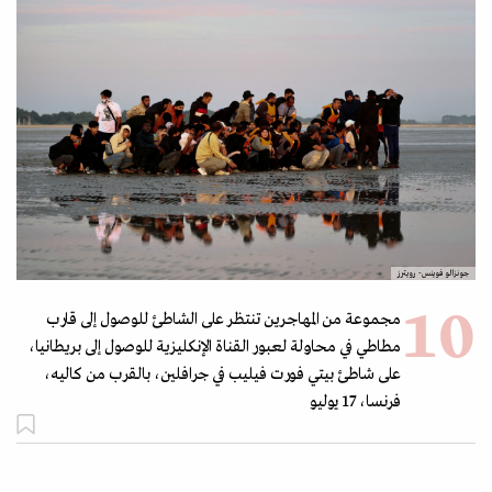
جونزالو فوينس- رويترز
مجموعة من المهاجرين تنتظر على الشاطئ للوصول إلى قارب
مطاطي في محاولة لعبور القناة الإنكليزية للوصول إلى بريطانيا،
على شاطئ بيتي فورت فيليب في جرافلين، بالقرب من كاليه،
فرنسا، 17 يوليو