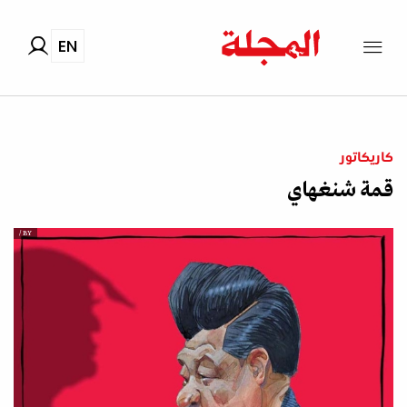
EN
كاريكاتور
قمة شنغهاي
BY /