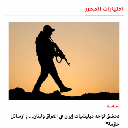
اختيارات المحرر
سياسة
دمشق تواجه ميليشيات إيران في العراق ولبنان... بـ "رسائل
حازمة"