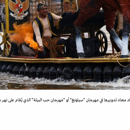
اد تدويرها في مهرجان "سيلونغ" أو "مهرجان حب البيئة" الذي يُقام على نهر سيلو