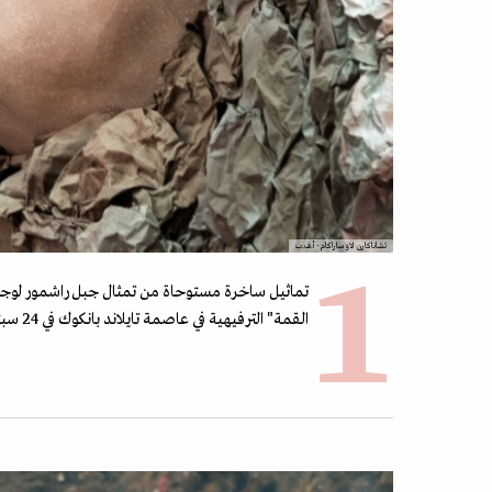
تشاناكارن لاوساراكام- أ.ف.ب
تماثيل ساخرة مستوحاة من تمثال جبل راشمور لوجوه
القمة" الترفيهية في عاصمة تايلاند بانكوك في 24 سبتمبر