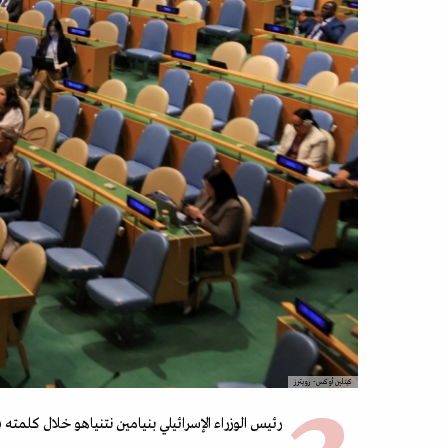
كيتلين أوكس- رويترز
رئيس الوزراء الإسرائيلي بنيامين نتنياهو خلال كلمته في ا