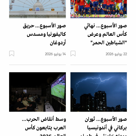
صور الأسبوع... نهائي
صور الأسبوع... حريق
كأس العالم وعرض
كاليفورنيا ومسدس
"الشياطين الحمر"
أردوغان
22 يوليو 2026
14 يوليو 2026
صور الأسبوع... ثوران
وسط أنقاض الحرب...
بركاني في أندونيسيا
العرب يتابعون كأس