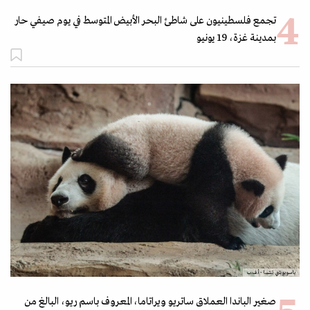
تجمع فلسطينيون على شاطئ البحر الأبيض المتوسط ​​في يوم صيفي حار
بمدينة غزة، 19 يونيو
ياسويوشي تشيبا - أ.ف.ب
صغير الباندا العملاق ساتريو ويراتاما، المعروف باسم ريو، البالغ من