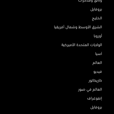
وثائق ومذكرات
بروفايل
الخليج
الشرق الأوسط وشمال أفريقيا
أوروبا
الولايات المتحدة الأميركية
آسيا
العالم
فيديو
كاريكاتور
العالم في صور
إنفوغراف
بروفايل