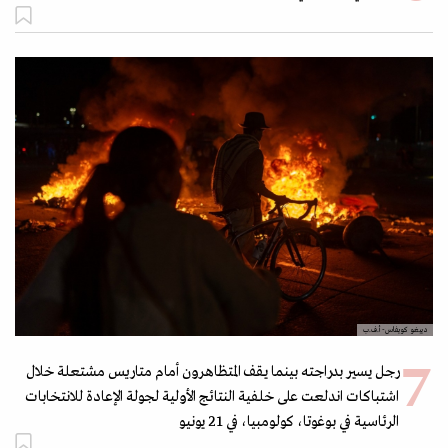
دييغو كويفاس- أ.ف.ب
رجل يسير بدراجته بينما يقف المتظاهرون أمام متاريس مشتعلة خلال
اشتباكات اندلعت على خلفية النتائج الأولية لجولة الإعادة للانتخابات
الرئاسية في بوغوتا، كولومبيا، في 21 يونيو