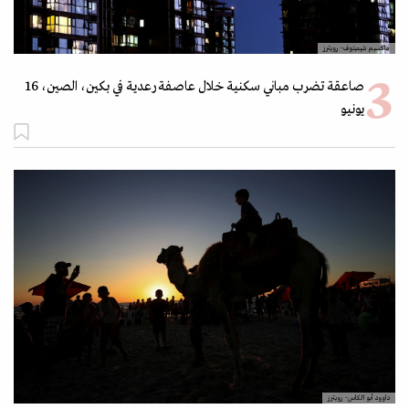
ماكسيم شيميتوف- رويترز
صاعقة تضرب مباني سكنية خلال عاصفة رعدية في بكين، الصين، 16
يونيو
داوود أبو الكاس- رويترز