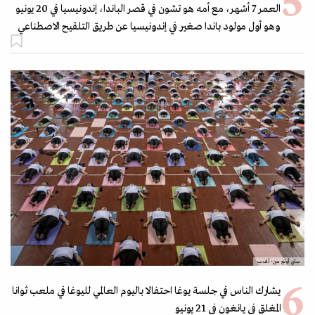
العمر 7 أشهر، مع أمه هو تشون في قصر الباندا، إندونيسيا في 20 يونيو
وهو أول مولود باندا صغير في إندونيسيا عن طريق التلقيح الاصطناعي
ساي أونغ مين- أ.ف.ب
يشارك الناس في جلسة يوغا احتفالا باليوم العالمي لليوغا في ملعب ثوانا
المغلق في يانغون في 21 يونيو