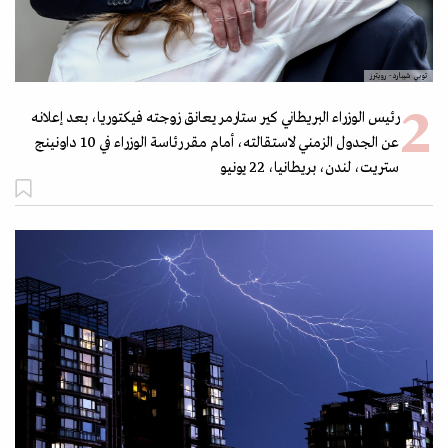
توبي شيبارد- رويترز
رئيس الوزراء البريطاني كير ستارمر يعانق زوجته فيكتوريا، بعد إعلانه
عن الجدول الزمني لاستقالته، أمام مقر رئاسة الوزراء في 10 داونينج
ستريت، لندن، بريطانيا، 22 يونيو