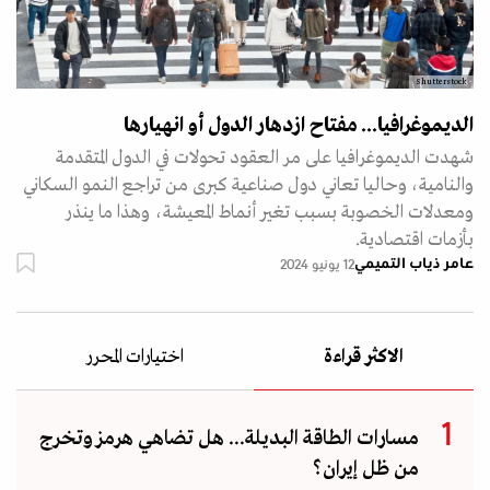
Shutterstock
الديموغرافيا... مفتاح ازدهار الدول أو انهيارها
شهدت الديموغرافيا على مر العقود تحولات في الدول المتقدمة
والنامية، وحاليا تعاني دول صناعية كبرى من تراجع النمو السكاني
ومعدلات الخصوبة بسبب تغير أنماط المعيشة، وهذا ما ينذر
بأزمات اقتصادية.
عامر ذياب التميمي
12 يونيو 2024
الاكثر قراءة
اختيارات المحرر
مسارات الطاقة البديلة... هل تضاهي هرمز وتخرج
من ظل إيران؟