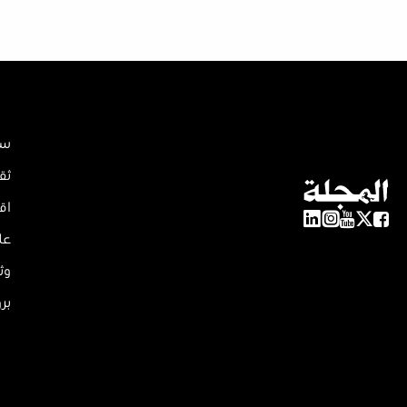
سي
ثق
اق
عل
وث
بر