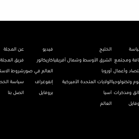
اسة
الخليج
فيديو
عن المجلة
افة ومجتمع
الشرق الأوسط وشمال أفريقيا
كاريكاتور
فريق المجلة
تصاد وأعمال
أوروبا
العالم في صور
شروط الاست
وم وتكنولوجيا
الولايات المتحدة الأميركية
إنفوغراف
سياسة الخ
ائق ومذكرات
آسيا
بروفايل
اتصل بنا
وفايل
العالم