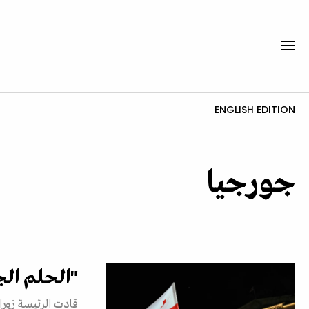
ENGLISH EDITION
جورجيا
"الحلم الج
قادت الرئيسة زورا