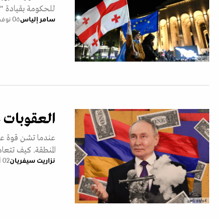
للحكومة بقيادة "
سامر إلياس
06 نوفمبر 2024
أ ف ب
العقوبات ع
عندما تشن قوة عظم
المنطقة. كيف تتعام
نزاريت سيفريان
02 أغسطس 2024
إدواردو رامون