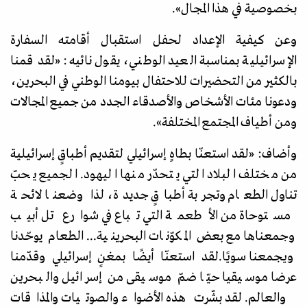
بخصوصية في هذا المجال
»
.
وعن كيفية الإعداد لحفل استقبال أقامته السفارة
الإسرائيلية بمناسبة العيد الوطني، يقول نائيه:
«
لقد قمنا
بالكثير من التحضيرات للاحتفال بيومنا الوطني في البحرين،
ودعونا مئات الأشخاص والأصدقاء الجدد من جميع المجالات
ومن أطياف المجتمع المختلفة
»
.
وأضاف:
«
لقد استعنّا بطاهٍ إسرائيلي لتقديم أطباقٍ إسرائيلية
من مختلف البلاد التي يتحدّر منها اليهود. الجميع يحبّ
تناول الطعام وتجربة أطباقٍ جديدة، لذا وضعنا لائحة
مستوحاة من الأطعمة التي تباع في شوارع تل أبيب
وجمعناها مع بعض المكوّنات البحرينية... الطعام يوحّدنا
ويجمعنا سويًا.
لقد استعنّا أيضًا بمغنٍ إسرائيلي وقدّمنا
عرضا موسيقيا حيّا ضمّ موسيقى من إسرائيل والبحرين
والعالم. لقد بشّرت هذه الأضواء والصوتيات والمذاقات