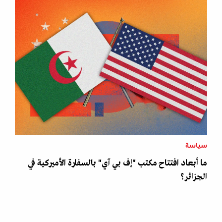
سياسة
ما أبعاد افتتاح مكتب "إف بي آي" بالسفارة الأميركية في
الجزائر؟