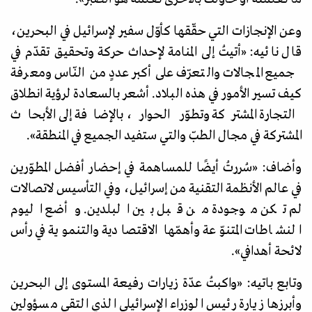
وعن الإنجازات التي حقّقها كأوّل سفير لإسرائيل في البحرين،
قال نائيه:
«
أتيتُ إلى المنامة لإحداث حركة وتحقيق تقدّم في
جميع المجالات والتعرّف على أكبر عددٍ من النّاس ومعرفة
كيف تسير الأمور في هذه البلاد. أشعر بالسعادة لرؤية انطلاق
التجارة المشتركة وتطوّر الحوار، بالإضافة إلى الأبحاث
المشتركة في مجال الطبّ والتي ستفيد الجميع في المنطقة
»
.
وأضاف:
«
سُررتُ أيضًا للمساهمة في إحضار أفضل المطوّرين
في عالم الأنظمة التقنية من إسرائيل، وفي التأسيس لاتصالات
لم تكن موجودة من قبل بين البلدين. وأضع اليوم
النشاطات المتنوّعة وأهمّها الاقتصادية والتنموية في رأس
لائحة أهدافي
»
.
وتابع باتيه:
«
واكبتُ عدّة زيارات رفيعة المستوى إلى البحرين
وأبرزها زيارة رئيس الوزراء الإسرائيلي الذي التقى مسؤولين