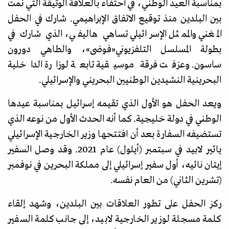
بمناسبة العيد الوطني، في احتفاء بالعلاقة الوثيقة التي نمت
بين البلدين منذ توقيع الاتفاق الإبراهيمي. شارك في الحفل
المغني والممثل الإسرائيلي تساهي هاليفي، الذي شارك في
بطولة المسلسل التلفزيوني
«
فوضى
»
، والطاهي دورون
ساسون. وعزفت فرقة موسيقية تابعة لوزارة الداخلية
البحرينية النشيدين الوطنيين البحريني والإسرائيلي.
ويعد الحفل هو الأول الذي تقيمه إسرائيل بمناسبة عيدها
الوطني في دولة خليجية. كما أنه الحدث الأول من نوعه الذي
تستضيفه السفارة بعد أن افتتحها وزير الخارجية الإسرائيلي
يائير لابيد في سبتمبر (أيلول) عام 2021. وقد وصل السفير
إيتان نائيه، أول سفير إسرائيلي إلى مملكة البحرين في نوفمبر
(تشرين الثاني) من العام نفسه.
ركز الحفل على تطور العلاقات بين البلدين، وشهد إلقاء
كلمة مسجلة لوزير الخارجية لابيد، إلى جانب كلمة السفير