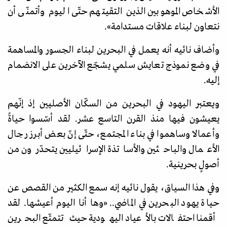
الأشخاص الموهوبين الذين التقيتهم حتّى اليوم وأتمنّى أن
نتعاون لبناء علاقات مستدامة
»
.
وأضاف نائيه أنه يعمل في البحرين لبناء الجسور والمساهمة
في وضع نموذج تعايش سلمي يشجّع الآخرين على الانضمام
إليه.
و
يعتبر اليهود في البحرين من السكّان الأصليين إذ إنّهم
يعيشون فيها منذ القرن التاسع عشر. لقد أسّسوا حياةً
وأعمالا وساهموا في بناء المجتمع، حتّى إنّ بعض أبرز رجال
الأعمال والباحثين والأساتذة الإسرائيليين يتحدّرون من
أصولٍ بحرينية.
وفي هذا السياق، يقول نائيه إنه سمع الكثير من القصص عن
حياة يهود البحرين في الماضي..
«
وها أنا اليوم أعيشها. لقد
أقمنا احتفالات بالأعياد اليهودية حيث تتمتّع البحرين