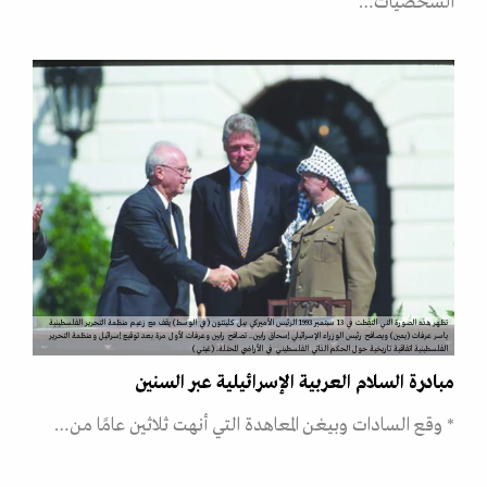
الشخصيات…
تظهر هذه الصورة التي التقِطت في 13 سبتمبر 1993 الرئيس الأميركي بيل كلينتون (في الوسط) يقف مع زعيم منظمة التحرير الفلسطينية
ياسر عرفات (يمين) ويصافح رئيس الوزراء الإسرائيلي إسحاق رابين.. تصافح رابين وعرفات لأول مرة بعد توقيع إسرائيل ومنظمة التحرير
الفلسطينية اتفاقية تاريخية حول الحكم الذاتي الفلسطيني في الأراضي المحتلة. (غيتي)
مبادرة السلام العربية الإسرائيلية عبر السنين
* وقع السادات وبيغن المعاهدة التي أنهت ثلاثين عامًا من…