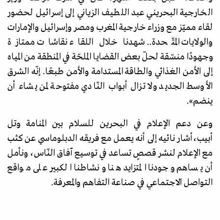
الخارجية البحريني عبد اللطيف الزياني إلى إسرائيل لحضور
لقاء مميّز مع وزراء خارجية المغرب ومصر وإسرائيل والإمارات
والولايات المتّحدة.. شهدنا خلال اللقاء نقاشات ممتازة
وجهودًا منسّقة لحلّ بعض القضايا الملحّة في المنطقة من المياه
إلى الأمن الغذائي والطاقة المستدامة والأمن طبعًا. إنّه الشرق
الأوسط الجديد ولا تزال أبواب النّادي مفتوحة لمن يشاء أن
ينضم
»
.
وعن دعم
الإعلام في البحرين للسلام بين المنامة وتل
أبيب،
أشار نائيه إلى أنه يعمل مع فريقه الدبلوماسي
عن كثب
مع الإعلام لنشر قصصٍ تساعد في توسيع آفاق النّاس، ونأمل
أن يساهم وجودنا المتزايد هنا ونشاطنا الكبير على مواقع
التواصل الاجتماعي في صناعة التفاهم والمعرفة.