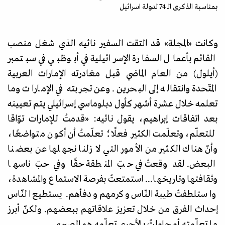
بمناسبة الذكرى الـ 74 لدولة اسرائيل
وكانت
«
المجلة
»
قد التقت السفير نائيه الذي شغل منصب
القائم بأعمال السفارة الإسرائيلية في أبوظبي في سبتمبر
(أيلول) من العام الماضي قبل مغادرته الإمارات العربية
المتّحدة وانتقاله إلى البحرين. وعن تجربته في الإمارات وما
تعلمه خلال عشرة أشهر كأول دبلوماسي إسرائيلي يتم تعيينه
بعد اتفاقات إبراهيم، يقول نائيه:
«
قدمتُ للإمارات توّاقا
للتعلّم، وتعلّمت الكثير فعلًا؛ تعلّمتُ أن أكون متواضعًا،
وأنّ هناك الكثير من الأمور التي لا زلنا نجهلها عن بعضنا
البعض. لقد وقعتُ في حبّ المنطقة حقًا وفي حبّ ناسها
وثقافتها وتاريخها... استمتعتُ بفرصة الاستماع والمشاهدة،
واستلطفتُ طيبة النّاس وكرمهم ودفأهم. يستطيع النّاس
إحداث الفرق من خلال تعزيز علاقاتهم ببعضهم. ولكنّ أبرز
ما تعلّمته أو حاولتُ بالأحرى تعلّمه هو الصبر
»
.