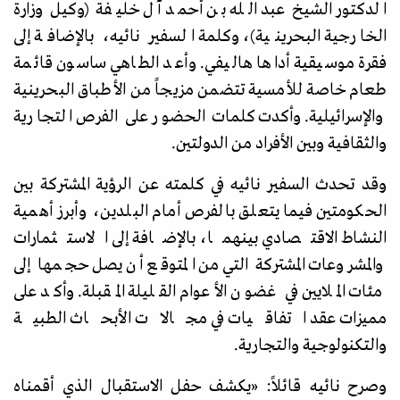
الدكتور الشيخ عبد الله بن أحمد آل خليفة (وكيل وزارة
الخارجية البحرينية)، وكلمة السفير نائيه، بالإضافة إلى
فقرة موسيقية أداها هاليفي. وأعد الطاهي ساسون قائمة
طعام خاصة للأمسية تتضمن مزيجاً من الأطباق البحرينية
والإسرائيلية. وأكدت كلمات الحضور على الفرص التجارية
والثقافية وبين الأفراد من الدولتين.
وقد تحدث السفير نائيه في كلمته عن الرؤية المشتركة بين
الحكومتين فيما يتعلق بالفرص أمام البلدين، وأبرز أهمية
النشاط الاقتصادي بينهما، بالإضافة إلى الاستثمارات
والمشروعات المشتركة التي من المتوقع أن يصل حجمها إلى
مئات الملايين في غضون الأعوام القليلة المقبلة. وأكد على
مميزات عقد اتفاقيات في مجالات الأبحاث الطبية
والتكنولوجية والتجارية.
وصرح نائيه قائلاً:
«
يكشف حفل الاستقبال الذي أقمناه