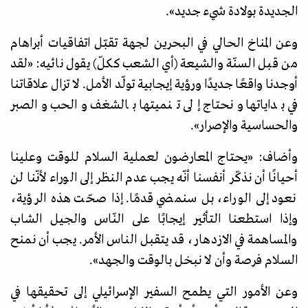
الجديدة بولادة شيء جديد
»
.
وعن المناخ الحالي في البحرين لجهة تقبّل اتفاقيات أبراهام
من قبل السنّة والشيعة (أي الشعب ككلّ) يقول نائيه:
«
لقد
أوجدنا واقعًا جديدًا ورؤية إيجابية تولّد الأمل. لا تزال علاقاتنا
في بداياتها ونحتاج إلى تنميتها بالشغف والحب والصبر
والحساسية والإصرار
»
.
وأضاف:
«
يحتاج المعارضون لعملية السلام للوقت وعلينا
أحيانًا أن نذكّر أنفسنا أنّه يجب عدم النظر إلى الوراء لأنّنا لن
نعود إلى الوراء، بل سنمضي قدمًا. إذا صحّت هذه الرؤية،
وإذا استطعنا التأثير إيجابًا على النّاس والجيل الشاب
والمساهمة في الازدهار، قد يتقبل الناس الأمر. يجب أن نمنح
السلام فرصة وأن لا نبخل بالوقت والجهد
»
.
وعن الأمور التي يطمح السفير الإسرائيلي إلى تحقيقها في