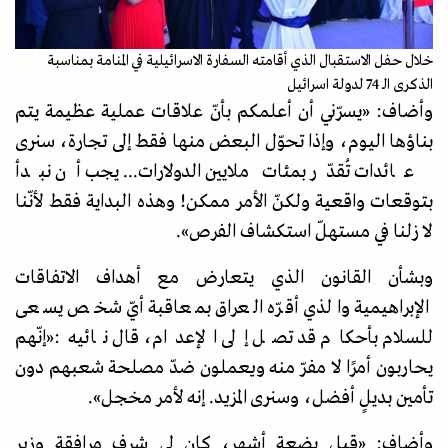
خلال حفل الاستقبال الذي أقامته السفارة الاسرائيلية في المنامة بمناسبة
الذكرى الـ 74 لدولة اسرائيل
وأضاف:
«
يسرّني أن أعلمكم بأنّ علاقات عملية عظيمة يتم
بناؤها اليوم، وإذا تحوّل البعض منها فقط إلى تجارة، سنرى
عائدات تُقدّر بمئات ملايين الدولارات... يجب أن نبدأ
بتوقعات واقعية ولكنّ الأمر ممكن! وهذه البداية فقط لأنّنا
لا زلنا في مستهلّ استكشاف الفرص
»
.
وبشأن القانون الذي يتعارض مع أهداف الاتفاقات
الإبراهيمية والذي أقرّه العراق بمعاقبة أيّ شخص يسعى
للسلام بأحكام قد تصل إلى الإعدام، قال نائيه:
«
إنّهم
يحاربون أمرًا لا مفرّ منه ويعملون ضدّ مصلحة شعبهم دون
تأمين بديلٍ أفضل، وسنرى المزيد. إنه لأمر مخجل
».
وأضاف:
«
قبل بضعة أشهر، كان لي شرف مرافقة وزير