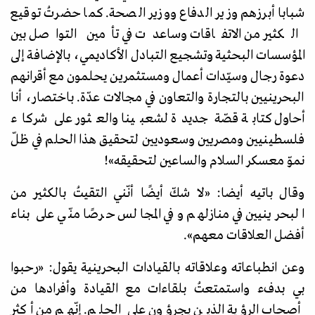
شبابا أبرزهم وزير الدفاع ووزير الصحة. كما حضرتُ توقيع
الكثير من الاتفاقات وساعدت في تأمين التواصل بين
المؤسسات البحثية وتشجيع التبادل الأكاديمي، بالإضافة إلى
دعوة رجال وسيّدات أعمال ومستثمرين يحلمون مع أقرانهم
البحرينيين بالتجارة والتعاون في مجالات عدّة. باختصار، أنا
أحاول كتابة قصّة جديدة لشعبينا والعثور على شركاء
فلسطينيين ومصريين وسعوديين لتحقيق هذا الحلم في ظلّ
نموّ معسكر السلام والساعين لتحقيقه
»
!
وقال باتيه أيضا:
«
لا شكّ أيضًا أنّني التقيتُ بالكثير من
البحرينيين في منازلهم وفي المجالس حرصًا منّي على بناء
أفضل العلاقات معهم
»
.
وعن انطباعاته وعلاقاته بالقيادات البحرينية يقول:
«
رحبوا
بي بدفء واستمتعتُ بلقاءات مع القيادة وأفرادها من
أصحاب الرؤية الذين يجرؤون على الحلم. إنّهم من أكثر