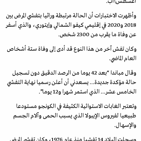
أغسطس\آب.
وأظهرت الاختبارات أن الحالة مرتبطة وراثيا بتفشي المرض بين
2018 و2020 في إقليمي كيفو الشمالي وإيتوري، والذي أسفر
عن وفاة ما يقرب من 2300 شخص.
وكان تفش آخر من هذا النوع قد أدى إلى وفاة ستة أشخاص
العام الماضي.
وقال مباندا “بعد 42 يوما من الرصد الدقيق دون تسجيل
حالة مؤكدة جديدة… يسعدني أن أعلن رسميا نهاية التفشي
الخامس عشر… الذي استمر شهرا و12 يوما”.
وتعتبر الغابات الاستوائية الكثيفة في الكونجو مستودعا
طبيعيا لفيروس الإيبولا الذي يسبب الحمى وآلام الجسم
والإسهال.
وسجلت البلاد 14 تفشيا منذ عام 1976، وكان تفشي المرض