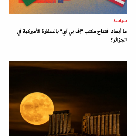
سياسة
ما أبعاد افتتاح مكتب "إف بي آي" بالسفارة الأميركية في
الجزائر؟