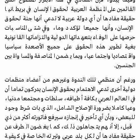
القائمين على المنظمة العربية لحقوق الإنسان في بريطانيا
حقيقة مفادها أن أي دولة عربية لا تدعي أنها جنة لحقوق
الإنسان، وأنها جميعا تؤكد دوما، وفي شتى المناسبات
حرصها على الوفاء بتعهداتها الدولية والتزاماتها القانونية
بغية تطوير هذه الحقوق على جميع الأصعدة سياسيا
واقتصاديا واجتماعيا، وبما يضمن المناصفة والمساواة بين
الجنسين.
ورغم أن منظمي تلك الندوة وغيرهم من أعضاء منظمات
دولية أخرى تدعي الاهتمام بحقوق الإنسان يدركون تماما أن
في العالم العربي بكافة أطيافه، سلطات ومجتمعا مدنيا،
وعيا كاملا بضرورة الإصلاح الشامل، الذي بات شرط وجود
للبعض، وبأن أي تأخير في إنجازه سيرفع فاتورته أكثر من ذي
قبل، إلا أنهم يتجاهلون ذلك، كما يغضون الطرف عن
حقيقة مفادها أن لكل بلد عربي وتيرته الخاصة في كيفية