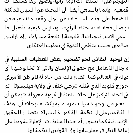
التهجم على السلطات الإماراتية وتصويرها كسلطات
قمعية، وإنما بالسعي أيضا إلى البحث عن السبل الممكنة
للضغط على هذه السلطات من أجل وقف ما تدعيه من
تواصل معاناة
«
سجناء الرأي
»
، وتدارس كيفية تفعيل ما
سمي الاستراتيجيات القانونية لمتابعة مسؤولين إماراتيين
ضالعين حسب منظمي الندوة في تعذيب المعتقلين.
إن توجيه النقاش نحو تضخيم بعض المعطيات السلبية في
مجال التعامل مع حقوق الإنسان والتي لا تخلو منها أي
دولة في العالم كما اتضح ذلك من حادثة المواطن الأميركي
جورج فلويد الذي قتله شرطي خنقا في ولاية مينيسوتا، ثم
في اتجاه التركيز على حالات اعتقال فردية معزولة لا يمكن أن
تعبر عن وجود سياسة رسمية يكشف بجلاء أن هدف
القائمين على المنظمة المذكورة ليس الانتصار للحقوق
الإنسانية كما يدعون أو حث السلطات الإماراتية وديا على
إعادة النظر في ممارساتها وفي القوانين المنظمة لها.