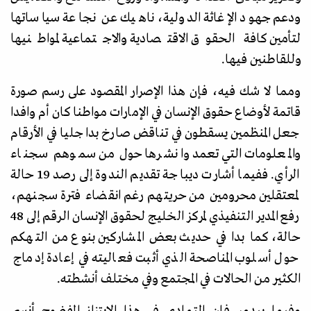
ودعم جهود الإغاثة الدولية، ناهيك عن نجاعة سياساتها
لتأمين كافة الحقوق الاقتصادية والاجتماعية لمواطنيها
وللقاطنين فيها.
ومما لا شك فيه، فإن هذا الإصرار المقصود على رسم صورة
قاتمة لأوضاع حقوق الإنسان في الإمارات مواطنا كان أم وافدا
جعل المنظمين يسقطون في تناقض صارخ بدا جليا في الأرقام
والمعلومات التي تعمدوا نشرها حول من سموهم سجناء
الرأي. ففيما أشارت ديباجة تقديم الندوة إلى رصد 19 حالة
لمعتقلين محرومين من حريتهم رغم انقضاء فترة سجنهم،
رفع المدير التنفيذي لمركز الخليج لحقوق الإنسان الرقم إلى 48
حالة، كما بدا في حديث بعض المشاركين بنوع من التهكم
حول أسلوب المناصحة الذي أثبت فعاليته في إعادة إدماج
الكثير من الحالات في المجتمع وفي مختلف أنشطته.
وفيما يبدو، فإن التمادي في هذا الابتزاز المفضوح أنسى