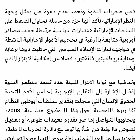
فمن مجريات الندوة وتعمد عدم دعوة من يمثل وجهة
النظر الإماراتية تأكد أنها جزء من حملة تحاول الضغط على
السلطات الإماراتية لاعتبارات سياسية مرتبطة حسب مصادر
أوروبية متابعة بالرغبة في تحجيم الأدوار الإماراتية النشطة
في مواجهة تيارات الإسلام السياسي التي حظيت دوما برعاية
وعناية بريطانيتين فائقتين، فضلا عن إمكانية الابتزاز المادي
أيضا.
وتماشيا مع نوايا الابتزاز المبيتة هذه تعمد منظمو الندوة
إغفال الإشارة إلى التقارير الإيجابية لمجلس الأمم المتحدة
لحقوق الإنسان التي سجلت بتقدير لسلطات أبوظبي انتظام
تقاريرها الوطنية حول هذا الموضوع منذ سنة 2008،
وتجاوبها المتواصل إما عبر تقديم تعهدات طوعية أو تعديل
نصوص قانونية من شأنها توسيع دائرة الحريات المدنية،
وتعزيز مبادئ العدالة والمساواة وروح التسامح والتعايش