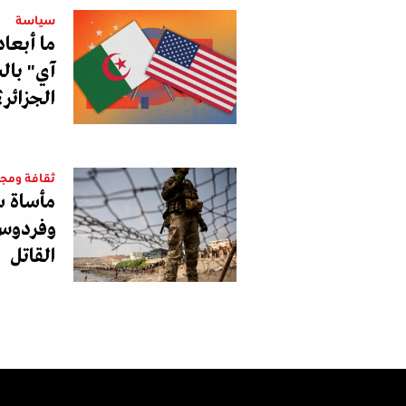
سياسة
ما أبعا
آي" بالس
الجزائر؟
ثقافة ومج
مأساة س
وفردوس 
القاتل