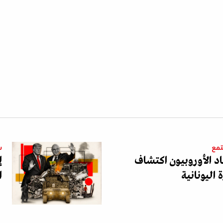
تمع
س
اد الأوروبيون اكتشاف
إ
اليونانية
ا