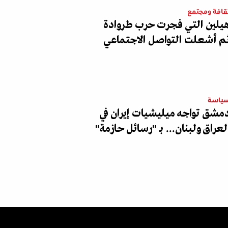
قافة ومجتمع
يلين التي فجرت حرب طروادة
م أشعلت التواصل الاجتماعي
ياسة
مشق تواجه ميليشيات إيران في
لعراق ولبنان... بـ "رسائل حازمة"