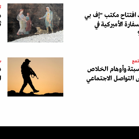
ث
د افتتاح مكتب "إف بي
ه
فارة الأميركية في
ث
تمع
س
بتة وأوهام الخلاص
د
التواصل الاجتماعي
ا