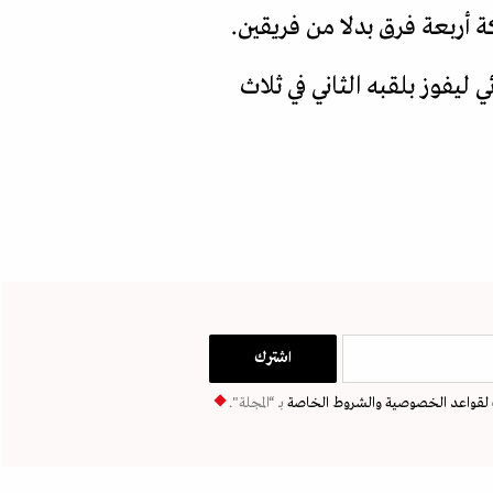
تليتيك بيلباو بطل العام السابق 2-صفر في النهائي ليفوز بلقبه الثاني في ثلاث
لقواعد الخصوصية
والشروط الخاصة
بـ “المجلة".