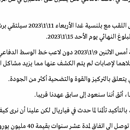
وبعد أن يلتقي ريال مدريد حامل ال
وسافر ريال مدريد إلى السعودية أمس الاثنين 9\1\2023 دون
لاهما لإصابات لم يتم الكشف عنها مما يزيد مشاكل ال
يتعلق بالتركيز والقوة والتضحية أكثر من الجودة.
 أثق أننا سنعود إلى سابق عهدنا قريبا.
 بالتأكيد تألمنا لما حدث في فياريال لكن علينا أن نرى 