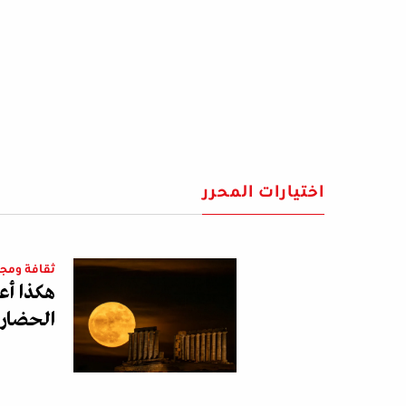
اختيارات المحرر
ثقافة ومج
هكذا أع
الحضارة 