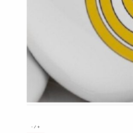
+ / -