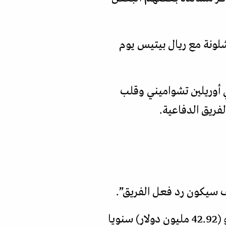
لقب مع بلنسية غدا الأربعاء 11\1\2023 سيلتقي برشلونة مع ريال بيتيس يوم
 لاعب خط الوسط الدفاعي أوريلين تشواميني وقلب
فريق الدفاعية.
كيف سيكون رد فعل الفريق”.
كان الاتحاد الإسباني لكرة القدم توصل الى اتفاق لمدة عشر سنوات بقيمة 40 مليون يورو (42.92 مليون دولار) سنويا