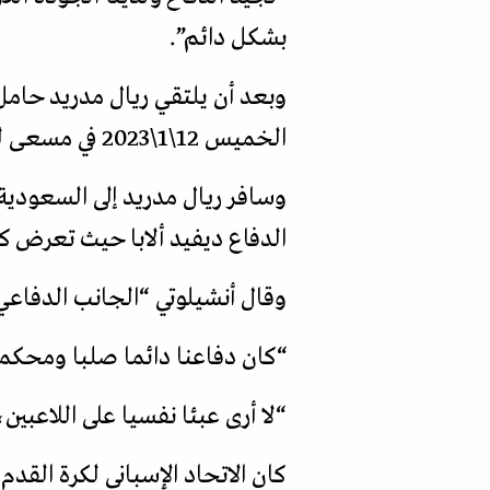
بشكل دائم”.
الخميس 12\1\2023 في مسعى لبلوغ النهائي يوم الأحد 15\1\2023.
الدفاع ديفيد ألابا حيث تعرض ك
وقال أنشيلوتي “الجانب الدفاعي 
“كان دفاعنا دائما صلبا ومحكما،
“لا أرى عبئا نفسيا على اللاعبين،