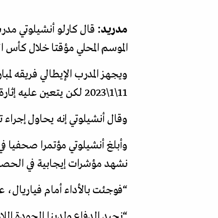
مدريد:
قال كارلو أنشيلوتي مدرب 
الموسم المحلي مؤقتا خلال كأس العالم لك
ويجهز المدرب الإيطالي فريقه لمبا
11\1\2023 لكن يتعين عليه إثارة حماس لاعبيه بعد خسارتهم 2-1 أمام فياريال في الدوري الإسباني مطلع الأسبوع.
وقال أنشيلوتي إنه يحاول إجراء
وأبلغ أنشيلوتي مؤتمرا صحفيا في
نشهد مؤشرات إيجابية في الحصص
“فوجئت بالأداء أمام فياريال، ع
“نجيد الدفاع ولدينا الجودة الل