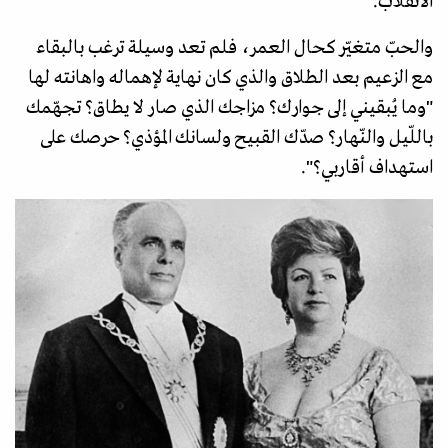
الانقلاب.
والحبّ متغيّر كحال العمر، فلم تعد وسيلة ترغب بالبقاء
مع الزعيم بعد الطلاق والذي كان نهاية لإهماله واهانته لها
"وما يُبقيني إلى جوارك؟ مزاجك الذي صار لا يطاق؟ تجهّمك
باللّيل والنّهار؟ صدّك القبيح ولسانك المؤذي؟ حرصك على
استهداف أقاربي؟".