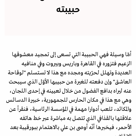
حبيبته
أمّا وسيلة فهي الحبيبة التي تسعى إلى تمجيد معشوقها
الزعيم فتزوره في القاهرة وباريس وبيروت وفي منافيه
العديدة وتهلل لحرّيته ومجده مع هذا لا تستسلم "لوقاحة
العاشق" وإن دفعته للغيرة من حبيبها الأوّل الذي سيبحث
عنه ليراه بدافع الفضول من خلال تعيينه في إحدى اللجان،
وهي مع هذا في مكان الحارس للجمهورية، خبيرة الدسائس
والمكائد، تلعب أدوارا مهمة في المؤسسة الرئاسية، فنقرأ عن
علاقتها بالقذافي الذي تتصل به مباشرة عبر خط هاتفه
الأحمر، فيخبرها أنّه أوصى بن علي بالاهتمام ببورقيبة بعد