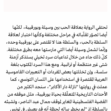
تحتفي الرواية بعلاقة الحب بين وسيلة وبورقيبة، لكنّها
أيضا تصوّر تقلّباته في مراحل مختلفة وكأنها اختبار لعلاقة
السلطة بالحب، والسلطة هنا لا تقتصر على بورقيبة وحده،
وإنّما تشمل وسيلة أيضا التي مارستها معه بطرق مختلفة.
كلّ ذلك جاء من خلال تداعيات سرد تخيلي يستذكر أزمنة
شتى غير منتظمة أو تراتبية. ومع هذا السرد المكتوب بلغة
سلسة، وإن تخللتها بعض المفردات أو التعبيرات القاموسية
العربية المقتصرة في استخدامها على اللسان التونسي، كما
عملت في روايتها "نازلة دار الأكابر"، سنجد الكثير من
الأحداث التاريخية المتعلّقة بحياة بورقيبة، مثل موقفه من
القضية الفلسطينية المغاير لموقف جمال عبد الناصر، وتشبثه
بالسلطة إذ "لم يخطر بباله لحظة أنه قد يعيش في تونس