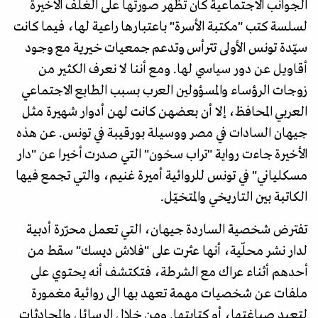
الجوانب الاجتماعية كأن تظهر صورتها على الغلف الأخيرة
لسلسة كتب "مكتبة الأسرة" باعتبارها راعية لها، فيما كانت
سيّدة تونس الأولى تترأس وتدعم جمعيات خيرية مع وجود
أقاويل عن دور سياسي لها. ومع أننا لا نعرف الكثير من
زوجات الرؤساء والمسؤولين العرب بسبب الطابع الاجتماعي
العربي المحافظ، إلا أن بعضهن كانت لهن أدوار شهيرة مثل
جيهان السادات في مصر ووسيلة بورقيبة في تونس. عن هذه
الأخيرة جاءت رواية "تراب سخون" التي صدرت أخيرا عن "دار
مسكلياني" في تونس للروائية أميرة غنيم، والتي تجمع فيها
الكاتبة بين التاريخي والمتخيّل.
تفترض شخصية الساردة جيهان، التي تعمل محرّرة أدبية
لدار نشر محلّية، أنها عثرت على "فلاش ديسك" سقط من
أحدهم أثناء عراك مع الشرطة، فتكتشف أنه يحتوي على
ملفات عن شخصيات مهمة تعهد بها الى روائية مغمورة
لتعيد صياغتها، أو كتابتها. ومن خلال الرسائل والمحادثات