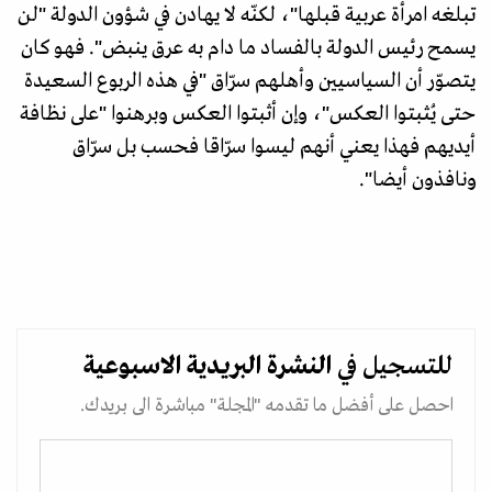
تبلغه امرأة عربية قبلها"، لكنّه لا يهادن في شؤون الدولة "لن
يسمح رئيس الدولة بالفساد ما دام به عرق ينبض". فهو كان
يتصوّر أن السياسيين وأهلهم سرّاق "في هذه الربوع السعيدة
حتى يُثبتوا العكس"، وإن أثبتوا العكس وبرهنوا "على نظافة
أيديهم فهذا يعني أنهم ليسوا سرّاقا فحسب بل سرّاق
ونافذون أيضا".
للتسجيل في
النشرة البريدية
الاسبوعية
احصل على أفضل ما تقدمه "المجلة" مباشرة الى بريدك.