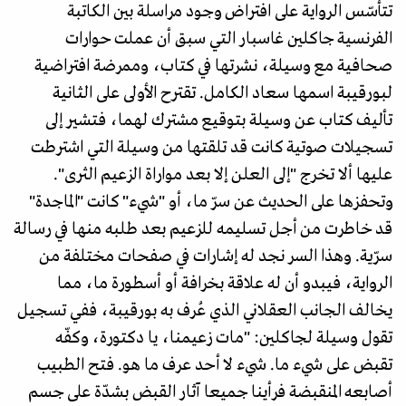
تتأسّس الرواية على افتراض وجود مراسلة بين الكاتبة
الفرنسية جاكلين غاسبار التي سبق أن عملت حوارات
صحافية مع وسيلة، نشرتها في كتاب، وممرضة افتراضية
لبورقيبة اسمها سعاد الكامل. تقترح الأولى على الثانية
تأليف كتاب عن وسيلة بتوقيع مشترك لهما، فتشير إلى
تسجيلات صوتية كانت قد تلقتها من وسيلة التي اشترطت
عليها ألا تخرج "إلى العلن إلا بعد مواراة الزعيم الثرى".
وتحفزها على الحديث عن سرّ ما، أو "شيء" كانت "الماجدة"
قد خاطرت من أجل تسليمه للزعيم بعد طلبه منها في رسالة
سرّية. وهذا السر نجد له إشارات في صفحات مختلفة من
الرواية، فيبدو أن له علاقة بخرافة أو أسطورة ما، مما
يخالف الجانب العقلاني الذي عُرف به بورقيبة، ففي تسجيل
تقول وسيلة لجاكلين: "مات زعيمنا، يا دكتورة، وكفّه
تقبض على شيء ما. شيء لا أحد عرف ما هو. فتح الطبيب
أصابعه المنقبضة فرأينا جميعا آثار القبض بشدّة على جسم