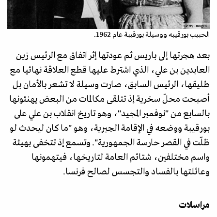
Getty Images
الحبيب بورقيبه ووسيلة بورقيبة عام 1962.
بعد هجرتها إلى باريس ثم عودتها إثر اتفاق مع الرئيس زين
العابدين بن علي، الذي اشترط عليها قطع العلاقة نهائيا مع
طليقها، الرئيس السابق، صارت وسيلة لا تشعر بالأمان بل
أصبحت محلّ سخرية إذ تتلقى مكالمات من البعض يهنئونها
بالسابع من "نوفمبر المجيد"، وهو تاريخ انقلاب بن علي على
بورقيبة ووضعه في الإقامة الجبرية، وهو "ما كان ليحدث لو
ظلّت في القصر حارسة الجمهورية". وتسمع إذ تتخفى بهيئة
واسم مختلفين، شتائم العامة لتاريخها، فيتهمونها
وعائلتها بالفساد والتجسس لصالح فرنسا.
مراسلات