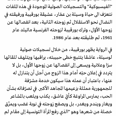
"الفيسبوكية" والتسجيلات الصوتية الموجودة في هذه الملفات
نتعرّف الى حياة وسيلة بن عمّار، عشيقة بورقيبة ورفيقته في
النضال نحو الاستقلال ثم زوجته الثانية، بعد انفصالها عن
زوجها الأوّل، وترك بورقيبة لزوجته الفرنسية ماتيلد عام
1961، ثم طليقته بعد عام 1986.
في الرواية يظهر بورقيبة، من خلال تسجيلات صوتية
لوسيلة، عاشقا يتتبع خطى حبيبته، يراقبها ويتلهف للقائها
سرّا وعلانية ويسعى إلى انفصالها عن زوجها الأول، بل لا
يتردد في إعلان حبّه أمام هذا الزوج من أجل أن يتنازل له
عنها، باعتبار أن عمله هذا سيكون خدمة مشرّفة
للجمهورية ممثلة بزعيمها المجاهد الأكبر. في تصرّفاته بشأن
الحب، يمارس المراوغة كأيّ عاشق، يكذب ويلعب بالمشاعر
ويغار ويندم ويغدر، بل ويصفع زوجته في نوبة غضب ويمزّق
خصلة من شعرها وهو "الذي رفع المرأة التونسية إلى مقام لم