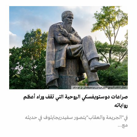
تمثال للكاتب الروسي الكبير فيودور دوستويفسكي في موسكو
صراعات دوستويفسكي الروحية التي تقف وراء أعظم
رواياته
في"الجريمة والعقاب"يتصور سفيدريجايلوف في حديثه
مع…