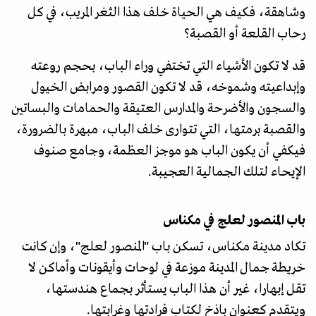
وشاهقة، فكيف هي الحياة خلف هذا الثغر المريب، في كل
رحاب القلعة أو القصبة؟
قد لا تكون الأشياء التي تختفي وراء الباب، بحجم روعته
وإبداعيته وشموخه، قد لا تكون القصور ومرابض الخيول
والسجون والأضرحة والمدارس العتيقة والحمامات والبساتين
والقصبة برمتها، التي تتوارى خلف الباب، مبهرة بالضرورة،
فيكفي أن يكون الباب هو موجز العظمة، وجامع صنوف
الإيحاء لتلك الجمالية العجيبة.
باب المنصور لعلج في مكناس
تكاد مدينة مكناس، تسكن باب "المنصور لعلج"، وإن كانت
خريطة جمال المدينة موزعة في لوحات وأيقونات وأماكن لا
تقل إبهارا، غير أن هذا الباب يستأثر بجماع هندستها،
ويتقدم كعنوان باذخ لكتاب فرادتها وغرابتها.