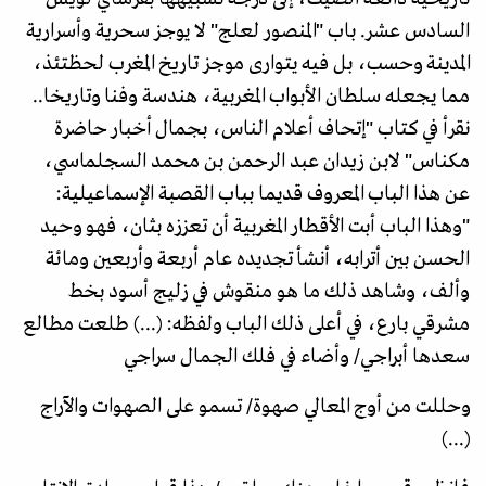
السادس عشر. باب "المنصور لعلج" لا يوجز سحرية وأسرارية
المدينة وحسب، بل فيه يتوارى موجز تاريخ المغرب لحظتئذ،
مما يجعله سلطان الأبواب المغربية، هندسة وفنا وتاريخا..
نقرأ في كتاب "إتحاف أعلام الناس، بجمال أخبار حاضرة
مكناس" لابن زيدان عبد الرحمن بن محمد السجلماسي،
عن هذا الباب المعروف قديما بباب القصبة الإسماعيلية:
"وهذا الباب أبت الأقطار المغربية أن تعززه بثان، فهو وحيد
الحسن بين أترابه، أنشأ تجديده عام أربعة وأربعين ومائة
وألف، وشاهد ذلك ما هو منقوش في زليج أسود بخط
مشرقي بارع، في أعلى ذلك الباب ولفظه: (...) طلعت مطالع
سعدها أبراجي/‏‏ وأضاء في فلك الجمال سراجي
وحللت من أوج المعالي صهوة/‏‏ تسمو على الصهوات والآراج
(...)