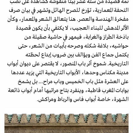
ثمة قصيدة من ستة عشر بيتا منقوشة كشاهدة على نصب
التحفة المعمارية، تؤرخ للصرح الهائل وتشهر في بيان صرف
مفخرة الهندسة والعصر. هنا يتعالق الشعر والمعمار، وكأن
الأثر المدهش للبناء العجيب، لا يكتفي بأن يكون قصيدة
باذخة الطراز والغرابة، فيمهر في حاشية صقيلة من
حواشيه، بلاغة شكله وصرحه بأبيات من الشعر، حتى
يكتمل جماع الفن ويؤالف بين ضروب إبداع لحظته
التاريخية. شموخ أثر باب المنصور، لا يقتصر على ديوان أبواب
مدينة مكناس وحدها، الأبواب التاريخية التي يزيد عددها
على العشرة مثل باب الخميس وباب مراح... بل يشمخ
بوابات المغرب قاطبة، وينفرد بتاج مراتبها أمام أبواب ذائعة
الشهرة، خاصة أبواب فاس والرباط ومراكش.