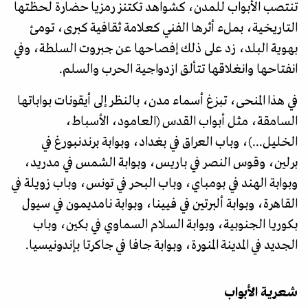
تنتصب الأبواب للمدن، كشواهد تكتنز رمزيا حضارة لحظتها
التاريخية، بملء أثرها الفني كعلامة ثقافية كبرى، تومئ
بهوية البلد، زد على ذلك إفصاحها عن جبروت السلطة، وفي
انفتاحها وانغلاقها تتألق ازدواجية الحرب والسلم.
في هذا المنحى، تبزغ أسماء مدن، بالنظر إلى أيقونات بواباتها
السامقة، مثل أبواب القدس (العامود، الأسباط،
الخليل...)، وباب العراق في بغداد، وبوابة برندنبورغ في
برلين، وقوس النصر في باريس، وبوابة الشمس في مدريد،
وبوابة الهند في بومباي، وباب البحر في تونس، وباب زويلة في
القاهرة، وبوابة ألبرتين في فيينا، وبوابة نامديمون في سيول
بكوريا الجنوبية، وبوابة السلام السماوي في بكين، وباب
الجديد في المدينة المنورة، وبوابة جافا في جاكرتا بإندونيسيا.
شعرية الأبواب