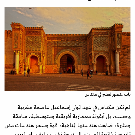
باب المنصور لعلج في مكناس
لم تكن مكناس في عهد المولى إسماعيل عاصمة مغربية
وحسب، بل أيقونة معمارية أفريقية ومتوسطية، سامقة
ومثيرة، ضاهت هندستها المتاهية، قوة وسحر هندسات مدن
تاريخية ذائعة الصيت، إلى درجة تشبيهها بفرساي لويس