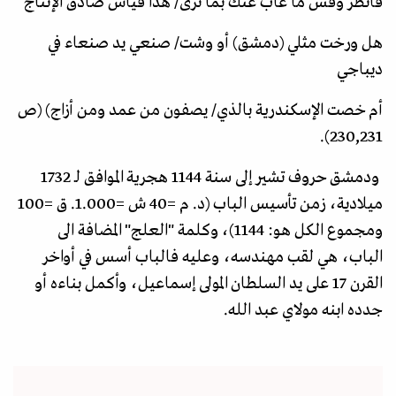
فانظر وقس ما غاب عنك بما ترى/‏‏ هذا قياس صادق الإنتاج
هل ورخت مثلي (دمشق) أو وشت/‏‏ صنعي يد صنعاء في
ديباجي
أم خصت الإسكندرية بالذي/‏‏ يصفون من عمد ومن أزاج) (ص
230,231).
ودمشق حروف تشير إلى سنة 1144 هجرية الموافق لـ 1732
ميلادية، زمن تأسيس الباب (د. م =40 ش =1.000. ق =100
ومجموع الكل هو: 1144)، وكلمة "العلج" المضافة الى
الباب، هي لقب مهندسه، وعليه فالباب أسس في أواخر
القرن 17 على يد السلطان المولى إسماعيل، وأكمل بناءه أو
جدده ابنه مولاي عبد الله.