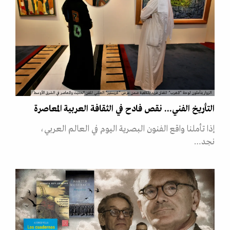
الزوار يتأملون لوحة "المغرب" للفنان فريد بلكاهية ضمن عرض "كريستيز" العلني للفن الحديث والمعاصر في الشرق الأوسط
التأريخ الفني... نقص فادح في الثقافة العربية المعاصرة
إذا تأملنا واقع الفنون البصرية اليوم في العالم العربي،
نجد…