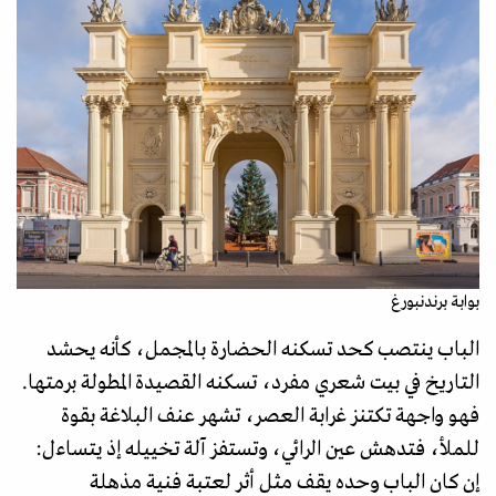
بوابة برندنبورغ
الباب ينتصب كحد تسكنه الحضارة بالمجمل، كأنه يحشد
التاريخ في بيت شعري مفرد، تسكنه القصيدة المطولة برمتها.
فهو واجهة تكتنز غرابة العصر، تشهر عنف البلاغة بقوة
للملأ، فتدهش عين الرائي، وتستفز آلة تخييله إذ يتساءل:
إن كان الباب وحده يقف مثل أثر لعتبة فنية مذهلة