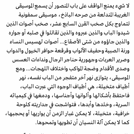
لا شيء يمنع الواقف على باب المنصور أن يسمع الموسيقى
الغريبة المندلعة من صرحه الباذخ، موسيقى سمفونية
تتماوج بكل صخب القرن السابع عشر، صخب أصوات الذين
شيدوا الباب والذين عبروه والذين تقاتلوا في صلبه أو جواره
والذين جاؤوه من شتى الأصقاع... أصوات لهسيس النساء
ورنة الصبية وحفيف الأثواب وقرقعة حوافر الخيول والدواب
وصرير العربات وجهورية حناجر الرجال ونداءات العسس
وصدى الأقدام وضجة المواكب واختلاف اللهجات... ومع
الموسيقى، يتوازى نهر آخر متفجر من الباب نفسه، نهر
أطياف متخيلة، هي أطياف الوجوه التي عبرت الباب،
فاحتفظ بأشكالها وألوانها وأجناسها، ودمغها في كيميائه
السرية، وخلدها وأبدها، فتواشجت في جداريته كلوحة
خرافية، متخيلة، لا يمكن غبار الزمن أن يواريها أو يحجبها،
كما لا يمكن آلة النسيان أن تطويها وتمحوها.