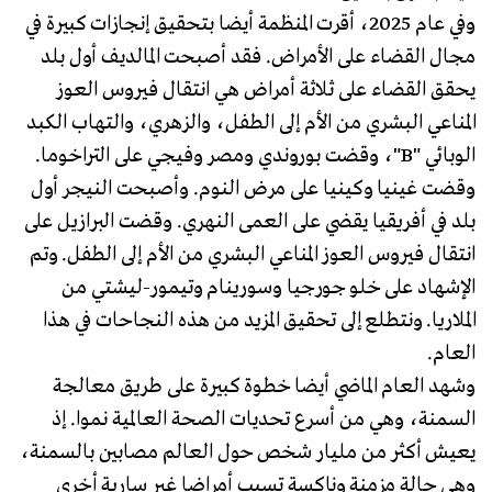
وفي عام 2025، أقرت المنظمة أيضا بتحقيق إنجازات كبيرة في
مجال القضاء على الأمراض. فقد أصبحت المالديف أول بلد
يحقق القضاء على ثلاثة أمراض هي انتقال فيروس العوز
المناعي البشري من الأم إلى الطفل، والزهري، والتهاب الكبد
الوبائي "B"، وقضت بوروندي ومصر وفيجي على التراخوما.
وقضت غينيا وكينيا على مرض النوم. وأصبحت النيجر أول
بلد في أفريقيا يقضي على العمى النهري. وقضت البرازيل على
انتقال فيروس العوز المناعي البشري من الأم إلى الطفل. وتم
الإشهاد على خلو جورجيا وسورينام وتيمور-ليشتي من
الملاريا. ونتطلع إلى تحقيق المزيد من هذه النجاحات في هذا
العام.
وشهد العام الماضي أيضا خطوة كبيرة على طريق معالجة
السمنة، وهي من أسرع تحديات الصحة العالمية نموا. إذ
يعيش أكثر من مليار شخص حول العالم مصابين بالسمنة،
وهي حالة مزمنة وناكسة تسبب أمراضا غير سارية أخرى