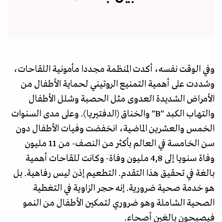
وفي الوقت نفسه، أكدت المنظمة مجددا مأمونية اللقاحات،
وشددت على أهمية التمنيع الروتيني لحماية الأطفال من
الأمراض الشديدة العدوى مثل الحصبة وشلل الأطفال
والتهاب الكبد "B" والخناق (الدفتيريا). وعلى مدى السنوات
الخمس والعشرين الماضية، انخفضت وفيات الأطفال دون
سن الخامسة في العالم بأكثر من النصف- من 11 مليون
وفاة سنويا إلى 4,8 مليون وفاة- وكانت للقاحات أهمية
بالغة في تحقيق هذا التقدم. التطعيم إذن ليس رفاهية. بل
هو خدمة صحية ضرورية. إنه حجر الزاوية في التغطية
الصحية الشاملة وهو ضروري لتمكين الأطفال من النمو
فيصبحون بالغين أصحاء.