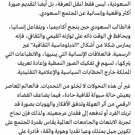
السعودية، ليس فقط لنقل المعرفة، بل أيضا لتقديم صورة
أكثر واقعية وإنسانية عن المجتمع السعودي.
فالطالب السعودي حين ينجح أكاديميا، ويتفاعل إنسانيا،
ويحافظ في الوقت ذاته على توازنه القيمي والثقافي، فإنه
يمارس شكلا من أشكال "الدبلوماسية الثقافية" غير
الرسمية. فالعلاقات الإنسانية التي يبنيها، والانطباعات التي
يتركها، تسهم في تفكيك الصور النمطية وإعادة تعريف
المملكة خارج الخطابات السياسية والإعلامية التقليدية.
غير أن هذه التحولات لا تخلو من التحديات. فالعالم المعاصر
يعيش حالة سيولة ثقافية حادة، فيما يضاعف الفضاء
الرقمي من أثر العولمة وتدفق الأفكار والهويات بصورة قد
تربك الفرد أو تدفعه إلى فقدان مرجعيته. ولذلك فإن نجاح
تجربة الابتعاث والجامعات العالمية يقاس بقدرة المجتمع على
تكوين جيل يمتلك وعيا نقديا وهوية واثقة، قادرة على