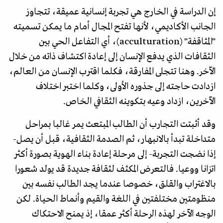
إن الدراسة في الخارج هي تجربة إنسانية عميقة، تتجاوز
الجانب الأكاديمي، لأنها تفتح المجال أمام ما يمكن تسميته
"المثاقفة" (acculturation)، أي التفاعل الحي بين
الثقافات الذي يدفع الإنسان إلى إعادة اكتشاف ذاته من خلال
الآخر. وهنا تتجلى المفارقة، فكلما اقترب الإنسان من العالم،
ازدادت حاجته إلى جذوره الأولى، وكلما اختبر اختلاف
الآخرين، ازداد وعيه بتكوينه الثقافي الخاص.
وقد أثبتت التجارب أن الطالب المبتعث يمر غالبا بمراحل
متداخلة تبدأ بالانبهار، ثم الصدمة الثقافية، قبل أن يصل-
إذا نضجت التجربة- إلى مرحلة إعادة بناء الهوية بصورة أكثر
اتزانا ووعيا. فالتعرض المكثف لثقافة جديدة قد يولد شعورا
بالاغتراب والقلق، خصوصا عندما يجد الطالب نفسه بين
منظومتين مختلفتين في اللغة والقيم وأنماط الحياة. لكن
الوجه الآخر لهذه الرحلة أكثر عمقا، إذ يمنح الاحتكاك