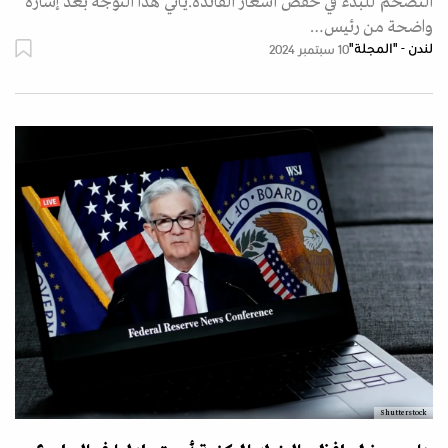
التضخم للبدء في خفض أسعار الفائدة.يأتي هذا التوجه بعد إشارة
واضحة من رئيس…
لندن - "المجلة"
10 سبتمبر 2024
Shutterstock