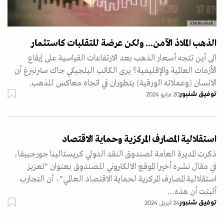
Shutterstock
الذهب الملاذ الآمن... ولكن عرضة للتقلبات كاستثمار
الى أين تتجه أسعار الذهب بعد الارتفاعات القياسية على إيقاع
الأزمات العالمية والإقليمية؟ يرى الكاتب البلجيكي جاك سترنبرغ أن
الانسان (وعملاته الورقية) يتطوران في اتجاه معاكس للذهب.
توفيق شنبور
20 مايو 2024
استقلالية المصارف المركزية وحماية الاقتصاد
ذكرت المديرة العامة لصندوق النقد الدولي كريستالينا جورجييفا،
في مقال نشره أخيرا الموقع الالكتروني للصندوق بعنوان "تعزيز
استقلالية المصارف المركزية لحماية الاقتصاد العالمي"، أن التجارب
أثبتت أن هذه…
توفيق شنبور
24 أبريل 2024