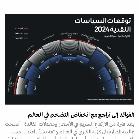
الفوائد إلى تراجع مع انخفاض التضخم في العالم
بعد فترة من الارتفاع السريع في الأسعار ومعدلات الفائدة، أصبحت
غالبية المصارف المركزية الكبرى في العالم واثقة بشأن اعتدال مسار