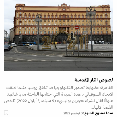
لصوص النار المقدسة
القاهرة: «ضوابط تصدير التكنولوجيا قد تخنق روسيا مثلما خنقت
الاتحاد السوفياتي». هذه العبارة التي اختارتها الباحثة ماريا شاغينا
عنوانًا لمقال نشرته «فورين بوليسي» (9 سبتمبر/ أيلول 2022) تلخص
القصة كلها…
سما ممدوح الشيخ
04 نوفمبر 2022