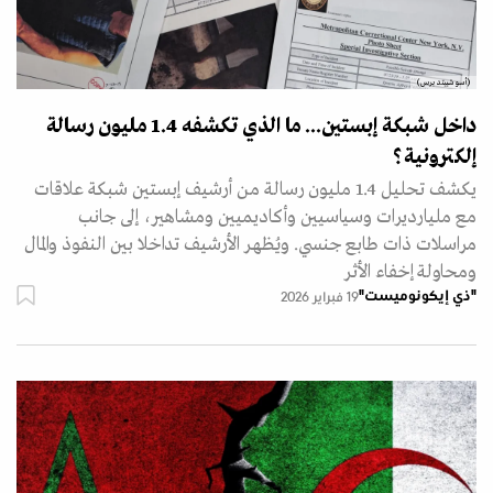
(أسوشييتد برس)
داخل شبكة إبستين... ما الذي تكشفه 1.4 مليون رسالة
إلكترونية؟
يكشف تحليل 1.4 مليون رسالة من أرشيف إبستين شبكة علاقات
مع مليارديرات وسياسيين وأكاديميين ومشاهير، إلى جانب
مراسلات ذات طابع جنسي. ويُظهر الأرشيف تداخلا بين النفوذ والمال
ومحاولة إخفاء الأثر
"ذي إيكونوميست"
19 فبراير 2026