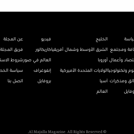
اسة
الخليج
فيديو
عن المجلة
افة ومجتمع
الشرق الأوسط وشمال أفريقيا
كاريكاتور
فريق المجلة
تصاد وأعمال
أوروبا
العالم في صور
شروط الاست
وم وتكنولوجيا
الولايات المتحدة الأميركية
إنفوغراف
سياسة الخ
ائق ومذكرات
آسيا
بروفايل
اتصل بنا
وفايل
العالم
© Al Majalla Magazine. All Rights Reserved.