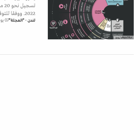
2022. ووفقا للتوقعات المستندة…
لندن - "المجلة"
07 يوليو 2026
ديانا إستيفانيا روبيو