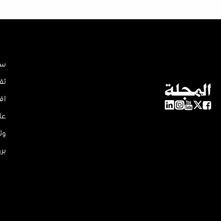
سي
ثق
اق
عل
وث
بر