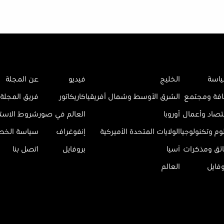
اسة
الخليج
فيديو
عن المجلة
افة ومجتمع
الشرق الأوسط وشمال أفريقيا
كاريكاتور
فريق المجلة
تصاد وأعمال
أوروبا
العالم في صور
شروط الاست
وم وتكنولوجيا
الولايات المتحدة الأميركية
إنفوغراف
سياسة الخ
ائق ومذكرات
آسيا
بروفايل
اتصل بنا
وفايل
العالم