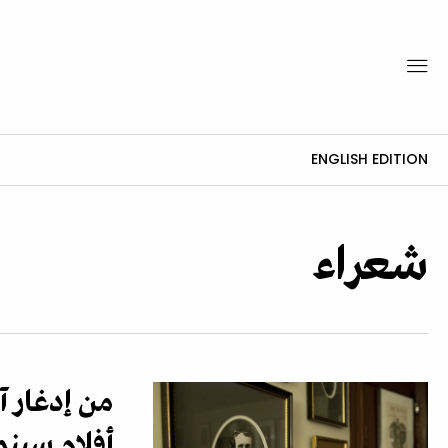
ENGLISH EDITION
شعراء
من إدغار آل
أفلام سينم