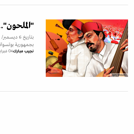
"الملحون"..
بجمهورية بوتسوانا، 
نجيب مبارك
04 فبراير 2024
Andy Edwards