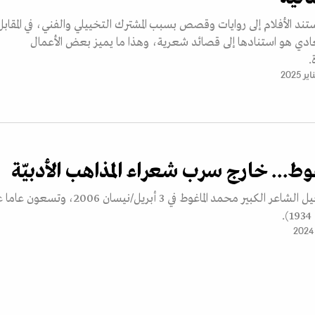
ند الأفلام إلى روايات وقصص بسبب المشترك التخييلي والفني، في المقابل
عادي هو استنادها إلى قصائد شعرية، وهذا ما يميز بعض الأعمال
.
وط... خارج سرب شعراء المذاهب الأدبيّة
مرّ 18 عاما على رحيل الشاعر الكبير محمد الماغوط في 3 أبريل/نيسان 2006، وت