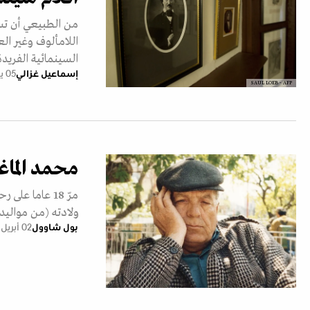
من الطبيعي أن تست
اللامألوف وغير ال
السينمائية الفريدة
إسماعيل غزالي
05 يناير 2025
SAUL LOEB - AFP
محمد الماغ
ولادته (من مواليد 1934).
بول شاوول
02 أبريل 2024