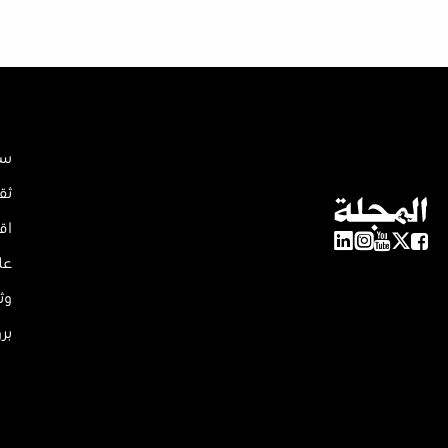
سي
ثق
اق
عل
وث
بر