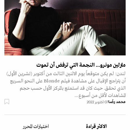
مارلين مونرو... النجمة التي ترفض أن تموت
لندن: لم يكن متوقعاً يوم الاثنين الثالث من أكتوبر (تشرين الأول)
أن يتراجع الإقبال على مشاهدة فيلم Blonde على النحو السريع
الذي تحقق. حيث كان قد استمتع بالمركز الأول حسب حجم
المشاهدات لأقل من أسبوع…
محمد رُضا
07 أكتوبر 2022
الاكثر قراءة
اختيارات المحرر