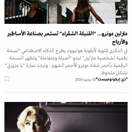
(أ.ف.ب)
مارلين مونرو... "القنبلة الشقراء" تستمر بصناعة الأساطير
والأرباح
في الذكرى المئوية لأيقونة هوليوود يطرح الذكاء الاصطناعي "نسخة
رقمية لشخصية مارلين" تبدو "أصيلة ومتفاعلة"ـ وتظهر النسخة
الرقمية بأحمر شفاه مونرو الأحمر الشهير، وتردد عبارة "يا عزيزي"
بشكل ملحوظ.
"ذي إيكونوميست"
02 يونيو 2026