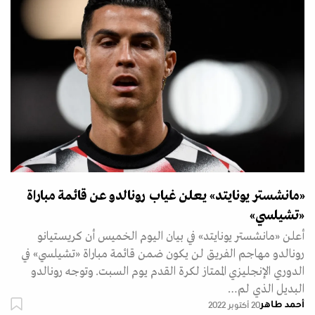
«مانشستر يونايتد» يعلن غياب رونالدو عن قائمة مباراة
«تشيلسي»
أعلن «مانشستر يونايتد» في بيان اليوم الخميس أن كريستيانو
رونالدو مهاجم الفريق لن يكون ضمن قائمة مباراة «تشيلسي» في
الدوري الإنجليزي الممتاز‭ ‬لكرة القدم يوم السبت. وتوجه رونالدو
البديل الذي لم…
أحمد طاهر
20 أكتوبر 2022