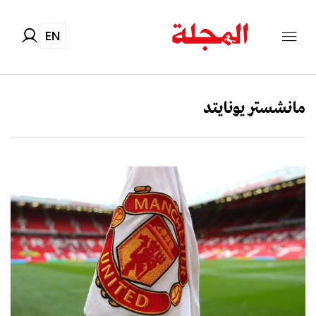
EN
مانشستر يونايتد