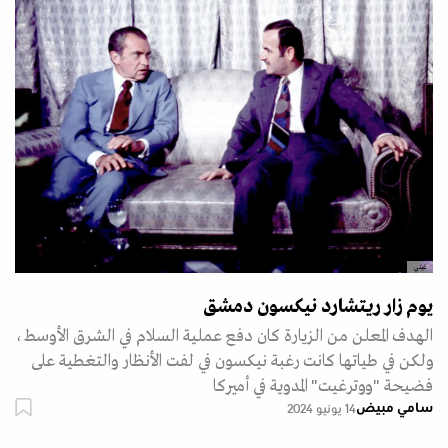
غيتي
يوم زار ريتشارد نيكسون دمشق
الهدف المعلن من الزيارة كان دفع عملية السلام في الشرق الأوسط،
ولكن في طياتها كانت رغبة نيكسون في لفت الأنظار والتغطية على
فضيحة "ووترغيت" المدوية في أميركا
سامي مبيض
14 يونيو 2024