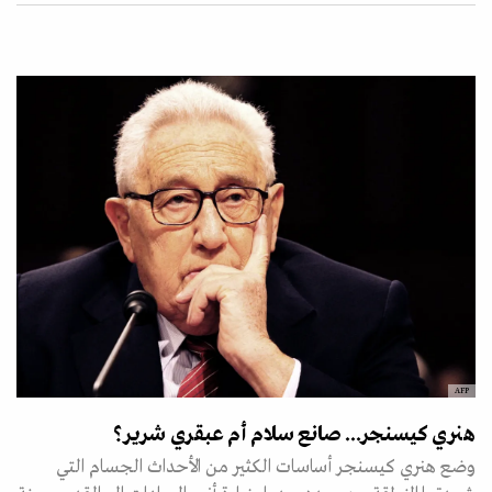
AFP
هنري كيسنجر... صانع سلام أم عبقري شرير؟
وضع هنري كيسنجر أساسات الكثير من الأحداث الجسام التي