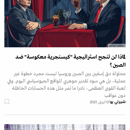
جوليان د. بولسن
لماذا لن تنجح استراتيجية "كيسنجرية معكوسة" ضد
الصين؟
محاولة دق إسفين بين الصين وروسيا ليست مجرد خطوة غير
عملية، بل هي سوء تقدير جوهري للواقع الجيوسياسي اليوم. وفي
لعبة القوى العظمى، نادرا ما تمر مثل هذه الحسابات الخاطئة
دون عواقب
شيرلي يو
07 أبريل 2025