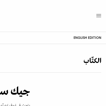
ENGLISH EDITION
الكتّاب
جيك ست
باحث في
غوف إيه آ
ي 