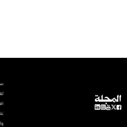
سي
ثق
اق
عل
وث