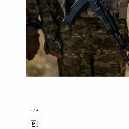
+ / -