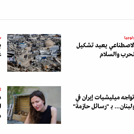
لوجيا
س
الاصطناعي يعيد تشكيل
ب
لحرب والسلام
غ
ث
اجه ميليشيات إيران في
د
لبنان... بـ "رسائل حازمة"
ا
ه