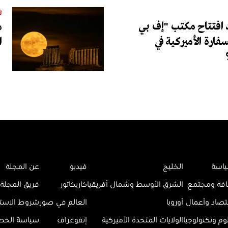
ث
د افتتاح مكتب "إف بي
ه
فارة الأميركية في
ا
اسة
الخليج
فيديو
عن المجلة
افة ومجتمع
الشرق الأوسط وشمال أفريقيا
كاريكاتور
فريق المجلة
تصاد وأعمال
أوروبا
العالم في صور
شروط الاست
وم وتكنولوجيا
الولايات المتحدة الأميركية
إنفوغراف
سياسة الخ