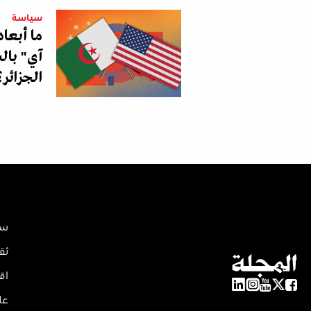
سياسة
ما أبعا
آي" بالس
الجزائر؟
سي
ثق
اق
عل