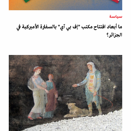
سياسة
ما أبعاد افتتاح مكتب "إف بي آي" بالسفارة الأميركية في
الجزائر؟