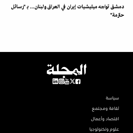
دمشق تواجه ميليشيات إيران في العراق ولبنان... بـ "رسائل
حازمة"
سياسة
ثقافة ومجتمع
اقتصاد وأعمال
علوم وتكنولوجيا