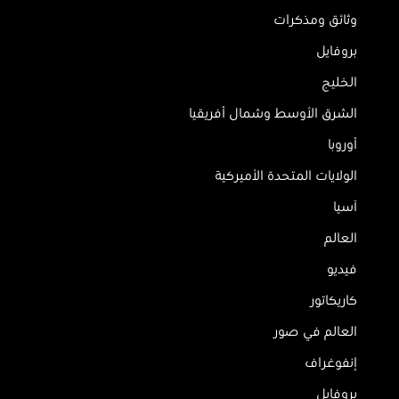
وثائق ومذكرات
بروفايل
الخليج
الشرق الأوسط وشمال أفريقيا
أوروبا
الولايات المتحدة الأميركية
آسيا
العالم
فيديو
كاريكاتور
العالم في صور
إنفوغراف
بروفايل