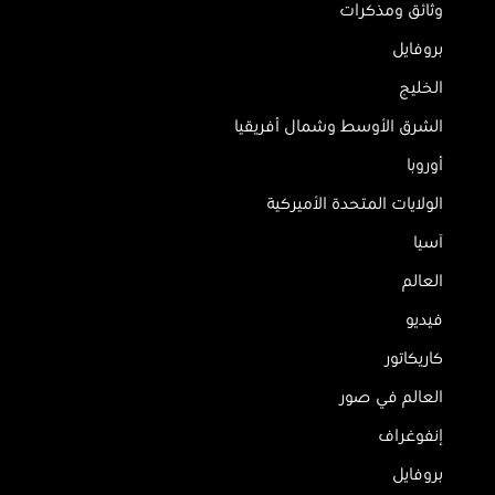
وثائق ومذكرات
بروفايل
الخليج
الشرق الأوسط وشمال أفريقيا
أوروبا
الولايات المتحدة الأميركية
آسيا
العالم
فيديو
كاريكاتور
العالم في صور
إنفوغراف
بروفايل