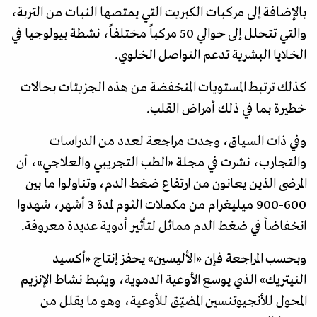
بالإضافة إلى مركبات الكبريت التي يمتصها النبات من التربة،
والتي تتحلل إلى حوالي 50 مركباً مختلفاً، نشطة بيولوجيا في
الخلايا البشرية تدعم التواصل الخلوي.
كذلك ترتبط المستويات المنخفضة من هذه الجزيئات بحالات
خطيرة بما في ذلك أمراض القلب.
وفي ذات السياق، وجدت مراجعة لعدد من الدراسات
والتجارب، نشرت في مجلة «الطب التجريبي والعلاجي»، أن
المرضى الذين يعانون من ارتفاع ضغط الدم، وتناولوا ما بين
600-900 ميليغرام من مكملات الثوم لمدة 3 أشهر، شهدوا
انخفاضاً في ضغط الدم مماثل لتأثير أدوية عديدة معروفة.
وبحسب المراجعة فإن «الأليسين» يحفز إنتاج «أكسيد
النيتريك» الذي يوسع الأوعية الدموية، ويثبط نشاط الإنزيم
المحول للأنجيوتنسين المضيّق للأوعية، وهو ما يقلل من