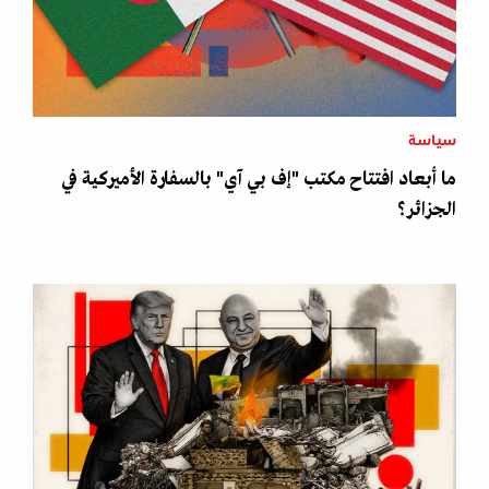
سياسة
ما أبعاد افتتاح مكتب "إف بي آي" بالسفارة الأميركية في
الجزائر؟