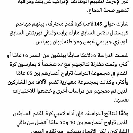
عبر الإنترنت لتقييم الوظائف الإدراكية عن بُعد ومراقبة
تدهور صحة الدماغ.
شارك حوالي 145 لاعب كرة قدم محترف، بينهم مهاجم
كريستال بالاس السابق مارك برايت وثنائي نوريتش السابق
الويلزي جيريمي غوس ومواطنه إيوان روبرتس.
شملت الدراسة 55 لاعبًا سابقًا يبلغون من العمر 65 عامًا أو
أكثر، وتمت مقارنة نتائجهم مع 27 شخصاً لا يمارسون كرة
القدم في مجموعة الدراسة تتراوح أعمارهم بين 65 عامًا
وأكثر، وكذلك بمجموعة معيارية تضم الآلاف من المشاركين
الذين تم دمجهم من دراسات أخرى وخضعوا للاختبارات
نفسها.
وفقًا لنتائج الدراسة، فإن أداء لاعبي كرة القدم السابقين
الذين تتراوح أعمارهم بين 40 و50 عامًا أفضل من باقي
المشاركين، لكن الاتجاه ينعكس مع تقدم العمر.