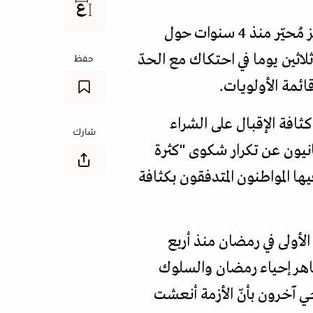
يجسد شهر رمضان المشهد الأكثر دقة للوضع المعيشي للبنانيين. وسط أزمة مركبة، ولغز مُحيّر منذ 4 سنوات حول
ثين يوما في احتكاك مع الحدّ
حفظ
ائمة الأولويات.
افة الإقبال على الشراء
شارك
انيون عن تكرار شكوى "كثرة
ها المواطنون المتدفقون بكثافة
لأولى في رمضان منذ أربع
ظاهر إحياء رمضان والسلوك
ي آخرون بأنّ الأزمة أنعشت