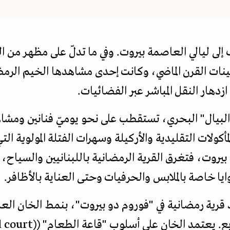
 ليالي العاصمة بيروت. وفي ما تدلّ على مظهر من الرخا
نات القرن الماضي، وكانت إحدى مشاهدها الخيم الرمض
ازدهار النقل المباشر عبر الفضائيات.
البيال" البحري، تستقطب على نحو يوميّ فنانين ومش
مأكولات التقليدية والأركيلة وسهرات الفتلة المولوية ال
 بيروت، فتغرق القرية الرمضانية باللبنانيين والسياح
ايا خاصة بالملابس والحرفيات وحتى العناية بالأظافر.
قرية رمضانية في "فوروم دو بيروت"، بنمط الخان الع