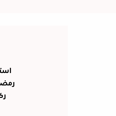
استق
رمضان
رك