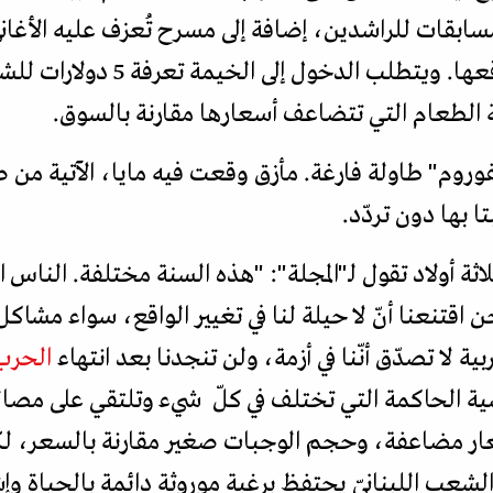
سابقات للراشدين، إضافة إلى مسرح تُعزف عليه الأغاني
 الطعام التي تتضاعف أسعارها مقارنة بالسوق.
وروم" طاولة فارغة. مأزق وقعت فيه مايا، الآتية من 
ا بها دون تردّد.
لاثة أولاد تقول لـ"المجلة": "هذه السنة مختلفة. الناس ا
اقتنعنا أنّ لا حيلة لنا في تغيير الواقع، سواء مشاكل ل
ية لا تصدّق أنّنا في أزمة، ولن تنجدنا بعد انتهاء
الحرب
ية الحاكمة التي تختلف في كلّ شيء وتلتقي على مص
ار مضاعفة، وحجم الوجبات صغير مقارنة بالسعر، لك
ّ الشعب اللبنانيّ يحتفظ برغبة موروثة دائمة بالحياة 