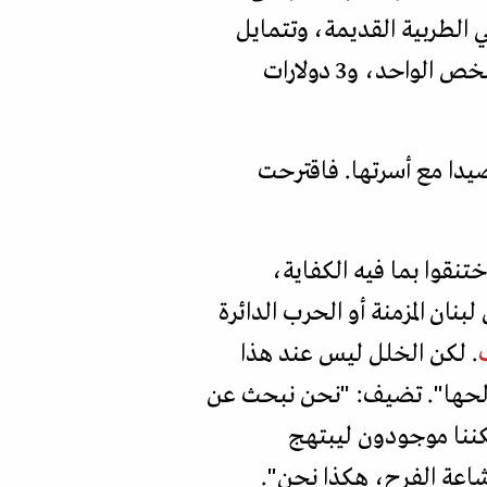
 الطربية القديمة، وتتمايل
الشابات والبنات الصغار على وقعها. ويتطلب الدخول إلى الخيمة تعرفة 5 دولارات للشخص الواحد، و3 دولارات
صيدا مع أسرتها. فاقترحت
ختنقوا بما فيه الكفاية،
بنان المزمنة أو الحرب الدائرة
. لكن الخلل ليس عند هذا
الحها". تضيف: "نحن نبحث عن
ننا موجودون ليبتهج
وإشاعة الفرح، هكذا نحن".