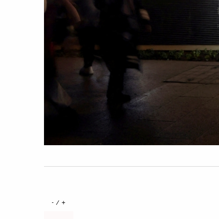
+ / -