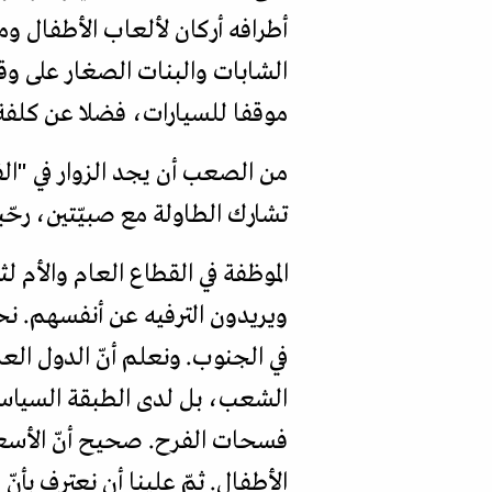
أطرافه أركان لألعاب الأطفال وم
موقفا للسيارات، فضلا عن كلفة
من الصعب أن يجد الزوار في "الف
تشارك الطاولة مع صبيّتين، رحّبت
الموظفة في القطاع العام والأم لث
ويريدون الترفيه عن أنفسهم. نحن 
في الجنوب. ونعلم أنّ الدول العرب
الشعب، بل لدى الطبقة السياس
فسحات الفرح. صحيح أنّ الأسع
الأطفال. ثمّ علينا أن نعترف بأن