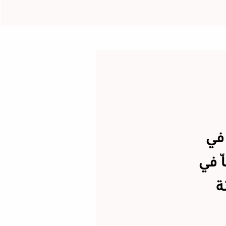
 في
 في
ة