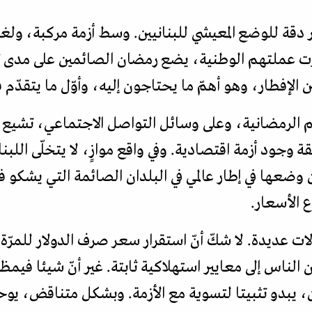
رت عملتهم الوطنية، يضع رمضان الصائمين على مدى ثلا
 الإفطار، وهو أهمّ ما يحتاجون إليه، وأوّل ما يتقدّم ق
م الرمضانية، وعلى وسائل التواصل الاجتماعي، تشيع كث
 وجود أزمة اقتصادية. وفي واقع موازٍ، لا يتخلّى اللبن
 وضعها في إطار عالمي في البلدان الصائمة التي يشكو في
ع الأسعار.
ت عديدة. لا شكّ أنّ استقرار سعر صرف الدولار للمرّة ا
 الناس إلى معايير استهلاكية ثابتة. غير أنّ شيئا فيم
، يبدو تثبيتا لتسوية مع الأزمة. وبشكل متناقض، يوح