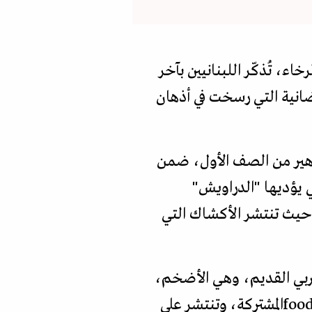
ء، تُذكّر اللبنانيين بآخر
انية التي رسخت في أذهان
اهير من الصف الأول، ضمن
تي يؤديها "الدراويش"
، حيث تنتشر الأكشاك التي
ربي القديم، وهي الأضخم،
على مساحة 10 آلاف كيلومتر مربع. يعتمد الخان على أسلوب "قاعة الطعام" ((food courtالمشتركة، وتنتشر على