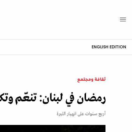
ENGLISH EDITION
ثقافة ومجتمع
رمضان في لبنان: تنعّم وتكي
أربع سنوات على انهيار الليرة