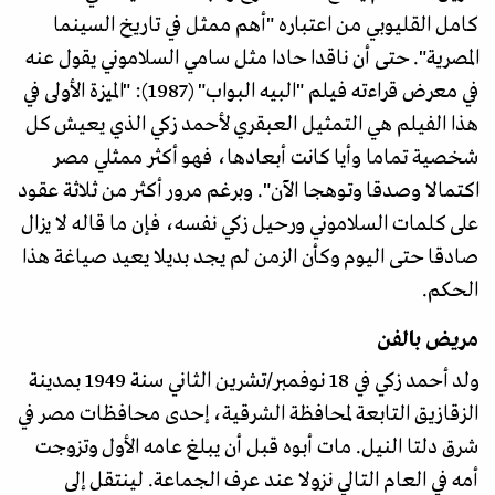
كامل القليوبي من اعتباره "أهم ممثل في تاريخ السينما
المصرية". حتى أن ناقدا حادا مثل سامي السلاموني يقول عنه
في معرض قراءته فيلم "البيه البواب" (1987): "الميزة الأولى في
هذا الفيلم هي التمثيل العبقري لأحمد زكي الذي يعيش كل
شخصية تماما وأيا كانت أبعادها، فهو أكثر ممثلي مصر
اكتمالا وصدقا وتوهجا الآن". وبرغم مرور أكثر من ثلاثة عقود
على كلمات السلاموني ورحيل زكي نفسه، فإن ما قاله لا يزال
صادقا حتى اليوم وكأن الزمن لم يجد بديلا يعيد صياغة هذا
الحكم.
مريض بالفن
ولد أحمد زكي في 18 نوفمبر/تشرين الثاني سنة 1949 بمدينة
الزقازيق التابعة لمحافظة الشرقية، إحدى محافظات مصر في
شرق دلتا النيل. مات أبوه قبل أن يبلغ عامه الأول وتزوجت
أمه في العام التالي نزولا عند عرف الجماعة. لينتقل إلى