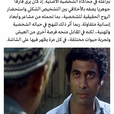
ببراعته في محاكاة الشخصية الأصلية. إذ كان يرى فارقا
جوهريا يصفه بالأخلاقي بين التشخيص الشكلي واستحضار
الروح الحقيقية للشخصية، بما تحمله من مشاعر وأبعاد
إنسانية متفاوتة. ربما أثر ذلك المنهج في حياته الشخصية
والمهنية، لكنه في المقابل منحه فرصة أخرى من العيش
وتجربة حيوات مختلفة، في كل مرة يظهر فيها على الشاشة.