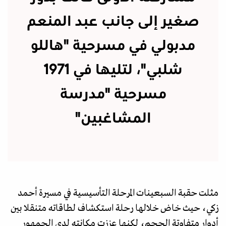
صغير إلى جانب عبد المنعم
مدبولي في مسرحية "هاللو
شلبي"، لتليها في 1971
مسرحية "مدرسة
المشاغبين"
مثلت حقبة السبعينات المرحلة التأسيسية في مسيرة أحمد
زكي، حيث خاض خلالها رحلة استكشاف لطاقاته متنقلا بين
أدوار متفاوتة الحجم، لكنها عززت مكانته لدى الجمهور