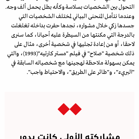
التحول بين الشخصيات بسلاسة وكأنه بطل يحمل ألف وجه.
وعندما نتأمل المنحنى البياني لمختلف الشخصيات التي
جسدها زكي خلال مشواره، نجدها حفرت بداخله تغلغلت
بالدرجة التي مكنتها من السيطرة عليه أحيانا، كما سنرى
لاحقا، أو من إعادة تجليها في شخصية أخرى، مثال على
ذلك شخصية "صلاح" في فيلم "مستر كارتيه"(1993)، والتي
يمكن بسهولة ملاحظة تهجينها مع شخصياته السابقة في
"البريء"، و"طائر على الطريق"، والاحتياط واجب".
مشاركته الأولى كانت بدور