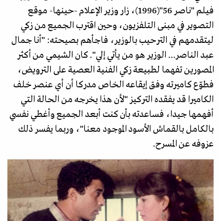
فيلم "ناصر 56"(1996)، زار وزير الإعلام -حينها- موقع
التصوير في مبنى التلفزيون، وحين اقترب الجميع من زكي
ليتقدمهم في الترحيب بالوزير، فاجأهم بصيحته: "أنا جمال
عبد الناصر... الوزير هو من يأتي إلي". كان الشيمي من أكثر
المصورين تفهما لطبيعة زكي الفنية العصية على الترويض،
فطوّع كاميرته وفق إيقاعه الخاص مدركا أن أي عنصر خلف
الكاميرا قد يفقده التركيز "لأن هذا يخرجه من الحالة التي
أفهمها جيدا، فساعدته بأن كنت أبعد الجميع وأغطي نفسي
بالكامل بالقماش الأسود الموجود معنا"، وربما يفسر ذلك
عزوفه عن المسرح.