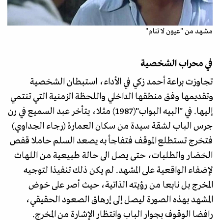
مشهد من "عيون لا تنام"
في محراب الشخصية
تجاوزت براعة أحمد زكي في الأداء، استبطان الشخصية
وتقديمها وفق منطقها الداخلي واللحظة الزمنية التي تنتمي
إليها. في "البيه البواب"(1987) مثلا، يتأخر عبد السميع في رن
جرس الباب لشقة سيدة من سكان العمارة (رجاء الجداوي)
فتخرج تستطلع الموقف فتفاجأ به يصعد السلم حاملا قفص
الخضار والطلبات، حتى يصل الى حالة طبيعية من اللهاث
لإضفاء الواقعية على المشهد. لم يكن ذلك تنفيذا لتوجيه
المخرج بل نابعا من رؤيته الذاتية، حيث أصر على خوض
المشهد بهذه الصورة ليصل إلى إرهاق الصعود الحقيقي،
رافضا الوقوف بجوار الباب وانتظار الإشارة من المخرج.