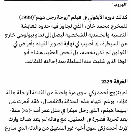
"الهروب"
كذلك دوره الأيقوني في فيلم "زوجة رجل مهم"(1988)
للمخرج محمد خان، الذي تجاوز فيه حدود المعايشة
النفسية والجسدية للشخصية ليصل إلى تماهٍ بيولوجي خارج
عن السيطرة، إذ أصيب في نهاية تصوير الفيلم بأمراض في
القولون لم تكن تخصه، بل تخص العقيد هشام أبو
الوفا الذي سُلبت منه السلطة بعد إحالته للتقاعد.
الغرفة 2229
لم يتزوج أحمد زكي سوى مرة واحدة من الفنانة الراحلة هالة
فؤاد، ورغم انتهاء هذه العلاقة بالانفصال، فقد أثمرت عن
ابنهما هيثم، الذي رحل مبكرا في مثل عمر أمه -(35) سنة-
بعد تجربة قصيرة في التمثيل. مع وفاته لم يعد هناك وارث
لإرث أحمد زكي سوى أخيه غير الشقيق من والدته الذي سارع