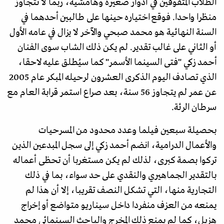
الطلاب المتفوقين في أدوار صغيرة وهامشية، ربما لا تتجاوز
منظرا واحدا. فوقع اختياره حينها على طالبين أحدهما في
السنة النهائية هو محمد صبحي والآخر لا يزال في عامه الأول
أو الثاني على غالب تقدير. لم يكن ذلك الشاب سوى الفنان
أحمد زكي "فتى السينما الأسمر" كما سيُطلق عليه لاحقا،
الذي تصادف اليوم الذكرى العشرون لرحيله المبكر عام 2005
عن عمر لم يتجاوز 56 سنة، بعد صراع استمر قرابة العام مع
سرطان الرئة.
بحصيلة سبعين فيلما وعدد محدود من المسرحيات
والأعمال الدرامية، انضم أحمد زكي إلى سجل المبدعين الذين
تركوا بصمة كبرى، لذلك لم يكن مستغربا أن تحظى أعماله
بالتقدير الجماهيري والنقدي على حد سواء، بما في ذلك
التجارية منها، التي تشكل النصف تقريبا، إلا أن هذا لم
يمنعه من العزف منفردا داخل سيناريو متواضع أو إخراج
هزيل، كما لم يمنع ذلك المخرج والباحث السينمائي محمد