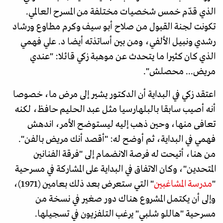
الذي قدّم خمس شخصيات مختلفة من المسرح العالمي.
تكونت لجنة القبول من صلاح أبو سيف وكرم مطاوع ورشاد
رشدي ونبيل الألفي، ومن بين أساتذته أيضا د. علي فهمي
الذي كان كثيرا ما يتحدث عن موهبة زكي قائلا: "عندي
مريض... محصلش".
اعتقد زكي في البداية أن الدكتور يشير إلى مرض ما، خصوصا
أنه أصيب سابقا بالبلهارسيا مثل عبد الحليم حافظ، لكنه
تعافى منها، وحين ذهب إليه ليستوضح الأمر، اندهش
فهمي في البداية، ثم أوضح له: "أقصد أنك مريض بالفن".
من هنا، أتيحت له فرصة الانضمام إلى "فرقة الفنانين
المتحدين"، وكان الاتفاق في البداية على المشاركة في مسرحية
"
مدرسة المشاغبين
" التي ستعرض بعد ذلك بعامين (1971)،
وإلى أن يكتمل المشروع هناك دور صغير في نسخة من
مسرحية "هاللو شلبي" يرغب التلفزيون في تسجيلها.