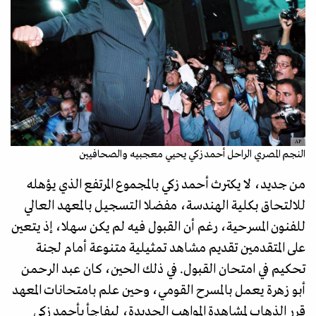
AP
النجم المصري الراحل أحمد زكي يحيي معجبيه والصحافيين
من جديد، لا يكترث أحمد زكي بالمجموع المرتفع الذي يؤهله
للالتحاق بكلية الهندسة، مفضلا التسجيل بالمعهد العالي
للفنون المسرحية، رغم أن القبول فيه لم يكن سهلا، إذ يتعين
على المتقدمين تقديم مشاهد تمثيلية متنوعة أمام لجنة
تحكيم في امتحان القبول. في ذلك الحين، كان عبد الرحمن
أبو زهرة يعمل بالمسرح القومي، وحين علم بامتحانات المعهد
قرر الذهاب لمشاهدة المواهب الجديدة، ليفاجأ بأحمد زكي