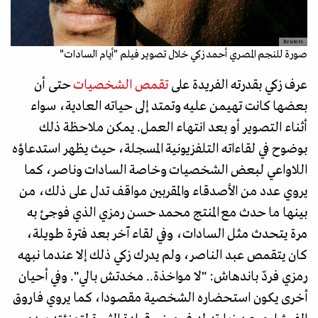
Reuters
صورة للنجم المصري أحمد زكي خلال تصوير فيلم "أيام السادات"
عرف زكي بقدرته الفريدة على
تقمص الشخصيات
حتى أن
بعضها كانت تهيمن عليه وتمتد إلى حياته العادية، سواء
أثناء التصوير أو بعد انتهاء العمل. يمكن ملاحظة ذلك
بوضوح في لقاءاته التلفزيونية المسجلة، حيث يظهر استدعاؤه
اللاواعي لبعض الشخصيات وخاصة السادات وناصر، كما
يروي عدد من الأصدقاء والمقربين مواقف تدل على ذلك، من
بينها ما حدث مع المنتج محمد حسن رمزي الذي فوجئ به
مرة يتحدث مثل السادات، وفي لقاء آخر بعد فترة طويلة،
كان يتقمص عبد الناصر، ولم يدرك زكي ذلك إلا عندما نبهه
رمزي فردّ باندهاش: "لا مواخذة.. مخدتش بالي". وفي أحيان
أخرى يكون استحضاره الشخصية مقصودا، كما يروي فاروق