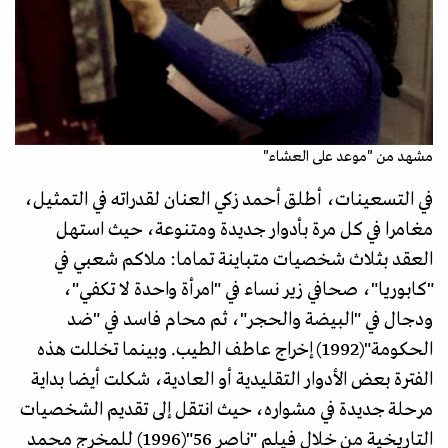
مشهد من "موعد على العشاء"
في التسعينات، أطلق أحمد زكي العنان لقدراته في التمثيل،
مغامرا في كل مرة بأدوار جديدة ومتنوعة، حيث استهل
العقد بثلاث شخصيات متباينة تماما: ملاكم شعبي في
"كابوريا"، صحافي زير نساء في "امرأة واحدة لا تكفي"،
ودجال في "البيضة والحجر"، ثم محام فاسد في "ضد
الحكومة"(1992) إخراج عاطف الطيب. وبينما تخللت هذه
الفترة بعض الأدوار التقليدية أو العادية، شكلت أيضا بداية
مرحلة جديدة في مشواره، حيث انتقل إلى تقديم الشخصيات
التاريخية من خلال فيلم "ناصر 56"(1996) للمخرج محمد