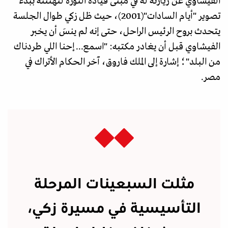
الفيشاوي عن زيارته له في مبنى قيادة الثورة لتهنئته ببدء
تصوير "أيام السادات"(2001)، حيث ظل زكي طوال الجلسة
يتحدث بروح الرئيس الراحل، حتى إنه لم ينسَ أن يخبر
الفيشاوي قبل أن يغادر مكتبه: "اسمع... إحنا اللي طردناك
من البلد"؛ إشارة إلى الملك فاروق، آخر الحكام الأتراك في
مصر.
مثلت السبعينات المرحلة
التأسيسية في مسيرة زكي،