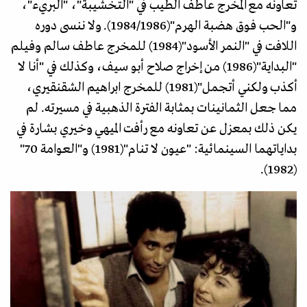
تعاونه مع المخرج عاطف الطيب في "التخشيبة"، "البريء"،
و"الحب فوق هضبة الهرم"(1984/1986). ولا ننسى دوره
اللافت في "النمر الأسود"(1984) للمخرج عاطف سالم وفيلم
"البداية"(1986) من إخراج صلاح أبو سيف، وكذلك في "أنا لا
أكذب ولكني أتجمل"(1981) للمخرج ابراهيم الشقنقيري،
مما جعل الثمانينات بمثابة الفترة الذهبية في مسيرته. لم
يكن ذلك بمعزل عن تعاونه مع رأفت الميهي وخيري بشارة في
بداياتهما السينمائية: "عيون لا تنام"(1981) و"العوامة 70"
(1982).