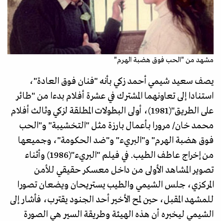
مشهد من "الحب فوق هضبة الهرم"
يصف سعيد شيمي أحمد زكي بأنه "فنان فوق العادة"،
استنادا إلى تعاونهما المشترك في عشرة أفلام بدءا من "طائر
على الطريق"(1981)، أولى البطولات المطلقة لزكي وثالث أفلام
محمد خان/ مرورا بـأعمال بارزة مثل "التخشيبة" و"الحب
فوق هضبة الهرم" و"البريء" و"ضد الحكومة"، وجميعها
من إخراج عاطف الطيب. في فيلم "البريء"(1986) وأثناء
تصوير المشاهد الأولى من داخل معسكر حقيقي للأمن
المركزي، جلس الشيمي والطيب يستريحان ويضعان تصورا
للمشهد المقبل، حين لمح الأخير أحد الجنود يقترب، فأشار إلى
الشيمي ليخبره أن هذه الهيئة وطريقة السير هي الصورة