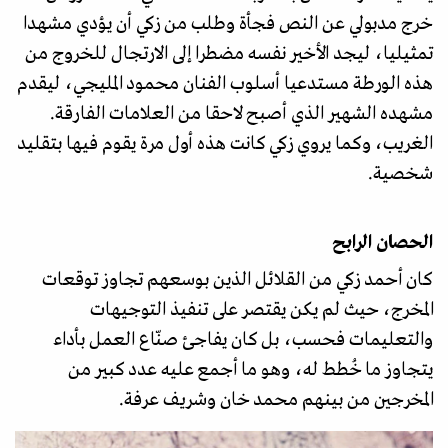
خرج مدبولي عن النص فجأة وطلب من زكي أن يؤدي مشهدا
تمثيليا، ليجد الأخير نفسه مضطرا إلى الارتجال للخروج من
هذه الورطة مستدعيا أسلوب الفنان محمود المليجي، ليقدم
مشهده الشهير الذي أصبح لاحقا من العلامات الفارقة.
الغريب، وكما يروي زكي كانت هذه أول مرة يقوم فيها بتقليد
شخصية.
الحصان الرابح
كان أحمد زكي من القلائل الذين بوسعهم تجاوز توقعات
المخرج، حيث لم يكن يقتصر على تنفيذ التوجيهات
والتعليمات فحسب، بل كان يفاجئ صنّاع العمل بأداء
يتجاوز ما خُطط له، وهو ما أجمع عليه عدد كبير من
المخرجين من بينهم محمد خان وشريف عرفة.