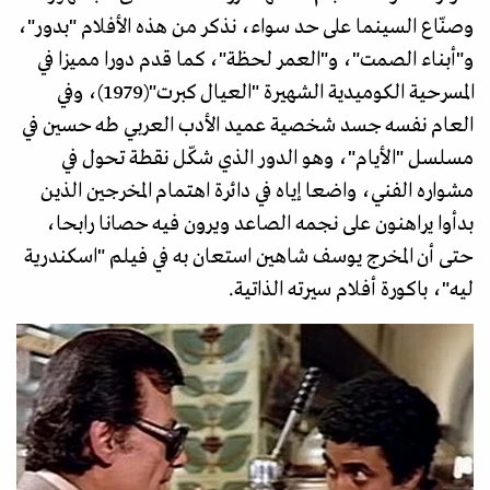
وصنّاع السينما على حد سواء، نذكر من هذه الأفلام "بدور"،
و"أبناء الصمت"، و"العمر لحظة"، كما قدم دورا مميزا في
المسرحية الكوميدية الشهيرة "العيال كبرت"(1979)، وفي
العام نفسه جسد شخصية عميد الأدب العربي طه حسين في
مسلسل "الأيام"، وهو الدور الذي شكّل نقطة تحول في
مشواره الفني، واضعا إياه في دائرة اهتمام المخرجين الذين
بدأوا يراهنون على نجمه الصاعد ويرون فيه حصانا رابحا،
حتى أن المخرج يوسف شاهين استعان به في فيلم "اسكندرية
ليه"، باكورة أفلام سيرته الذاتية.