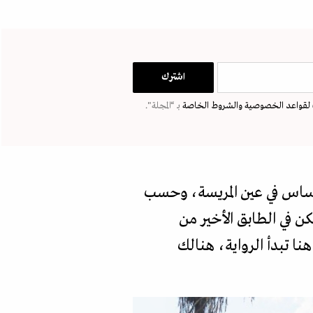
لقواعد الخصوصية
والشروط الخاصة
بـ “المجلة".
الأساس في عين المريسة، وحسب
 ولد في هذا البيت عام 1928، وعمره الآن 97 سنة ويسكن في الطابق الأخير من
إن البيت بني في 1925، لكنه في الأوراق الرسمية، مسجل في 1935. من هنا تبدأ الرواية، هنالك