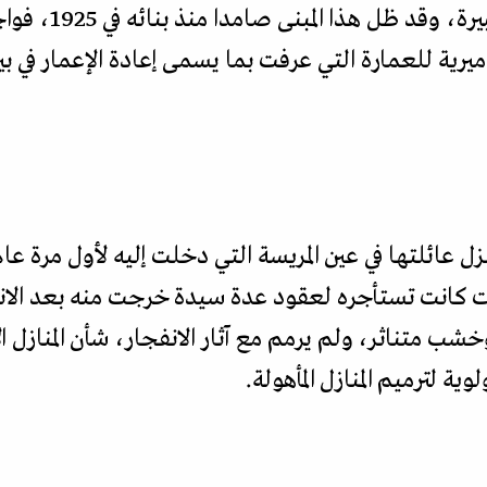
والفنادق والمشاري
ميرية للعمارة التي عرفت بما يسمى إعادة الإعمار في ب
 البيت كانت تستأجره لعقود عدة سيدة خرجت منه بعد الانف
 متناثر، ولم يرمم مع آثار الانفجار، شأن المنازل ال
ة لترميم المنازل المأهولة.