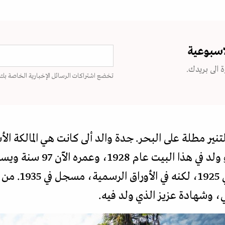
اسبوعية
 الى بريدك.
تخضع اشتراكات الرسائل الإخبارية الخاصة بك
تنير مطلة على البحر. جدة والد ألى كانت هي المالكة 
"خالو عزيز" كما تناديه ألى، فهو
المبنى. يقول عزيز 
، وشهادة عزيز الذي ولد فيه.