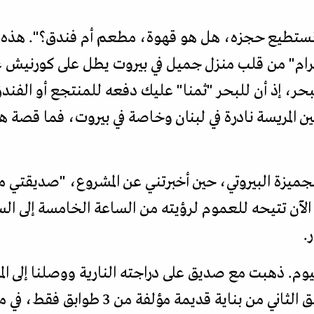
هل نستطيع حجزه، هل هو قهوة، مطعم أم فندق؟". هذه
ام" من قلب منزل جميل في بيروت يطل على كورنيش عين
ر، إذ أن للبحر "ثمنا" عليك دفعه للمنتجع أو الفندق
 المريسة نادرة في لبنان وخاصة في بيروت، فما قصة هذ
ميزة البيروتي، حين أخبرتني عن المشروع، "صديقتي 
لآن تتيحه للعموم لرؤيته من الساعة الخامسة إلى ال
 اليوم. ذهبت مع صديق على دراجته النارية ووصلنا إلى 
الاهتداء إليه، وهو كائن في الطابق الثاني من بن