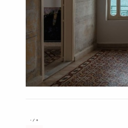
+ / -