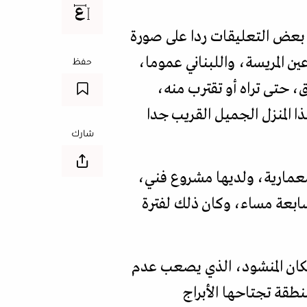
 بعض التعليقات ردا على صورة
 المريسة، واللبناني عموما،
حفظ
، حتى تراه أو تقترب منه،
ا المنزل الجميل القريب جدا
شارك
معمارية، ولديها مشروع فني،
سابعة مساء، وكان ذلك لفترة
المكان المنشود، الذي يصعب عدم
اية قديمة مؤلفة من 3 طوابق فقط، في منطقة تجتاحها الأبراج