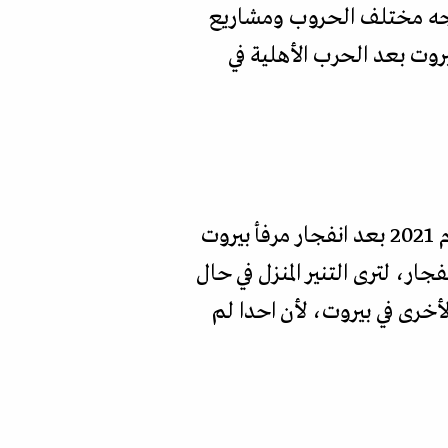
ع السكنية الكبيرة، وقد ظل هذا المبنى صامدا منذ بنائه في 1925، فواجه مختلف الحروب ومشاريع
يروت بعد الحرب الأهلية في
تروي ألى التنير لـ"المجلة" قصة منزل عائلتها في عين المريسة التي دخلت إليه لأول مرة عام 2021 بعد انفجار مرفأ بيروت
جار، لترى التنير المنزل في حال
أخرى في بيروت، لأن احدا لم