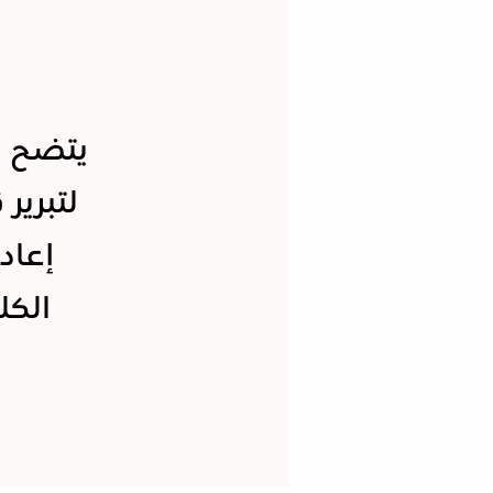
يتضح م
لتبرير
إعادة
الكل