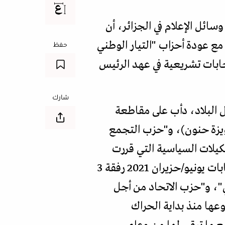
سائل الإعلام في الجزائر، أن
 مع عودة أحزاب "التيار الوطني
حفظ
خابات تشريعية في عهد الرئيس
شارك
 البلاد، دأب على مقاطعة
يزة حنون)، و"حزب التجمع
يلات السياسية التي قررت
العودة إلى المشاركة في الانتخابات المقررة منتصف 2026، وهي نفسها التي قاطعت انتخابات يونيو/حزيران 2021 رفقة 3
"، و"حزب الاتحاد من أجل
عها منذ بداية الحراك