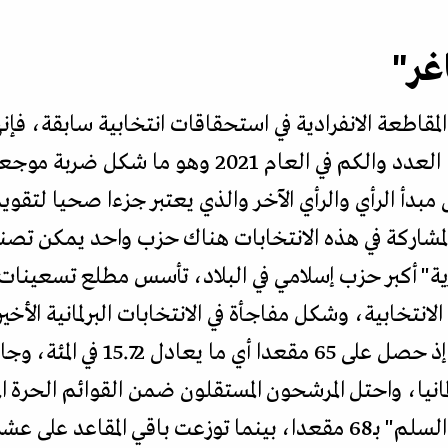
غر"
مقاطعة الانفرادية في استحقاقات انتخابية سابقة، فإنه
مجتمعة عن موعد انتخابي بهذا العدد والكم في العام 1
أ الرأي والرأي الآخر والذي يعتبر جزءا صحيا لتقويم 
لمشاركة في هذه الانتخابات هناك حزب واحد يمكن تصني
ية" أكبر حزب إسلامي في البلاد، تأسس مطلع تسعينا
تخابية، وشكل مفاجأة في الانتخابات البرلمانية الأخير
"التجمع الوطني الديمقراطي"، إذ حصل
الحزب الإسلامي "حركة مجتمع السلم" بـ68 مقعدا، بينما توزعت باق