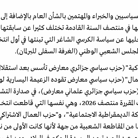
ياسيين والخبراء والمهتمين بالشأن العام بالإضافة إلى و
ظيمها في منتصف السنة القادمة تختلف كثيرا عن سابقتها
ليها عن سياسة الكرسي الشاغر التي تبنتها في أول انت
لمجلس الشعبي الوطني (الغرفة السفلى للبرلمان).
راكية" (حزب سياسي جزائري معارض تأسس بعد استقلال
ال" (حزب سياسي معارض تقوده الزعيمة اليسارية لو
 (حزب سياسي جزائري علماني معارض)، في صدارة التشك
 الديمقراطية الاجتماعية"، و"حزب العمال الاشتراكي
من المقاطعة الشعبية من جهة لأنها كانت الأولى من نو