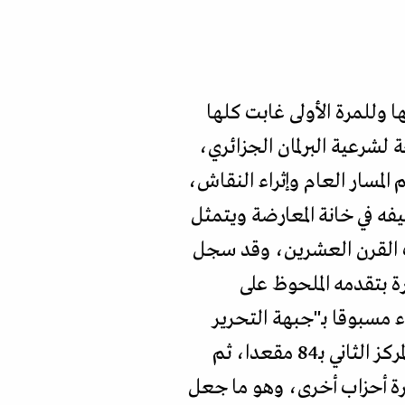
ا وللمرة الأولى غابت كلها
202 وهو ما شكل ضربة موجعة لشرعية البرلمان الجزائري،
المسار العام وإثراء النقاش،
فه في خانة المعارضة ويتمثل
ت القرن العشرين، وقد سجل
ة بتقدمه الملحوظ على
 على 65 مقعدا أي ما يعادل 15.72 في المئة، وجاء مسبوقا بـ"جبهة التحرير
الوطني" الذي فاز بـ98 مقعدا برلمانيا، واحتل المـرشحون المستقلون ضمن القوائم الحرة المركز الثاني بـ84 مقعدا، ثم
ي المقاعد على عشرة أحزاب أخرى، وهو ما جعل