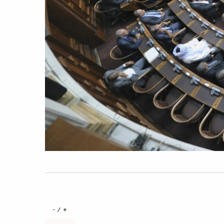
+ / -