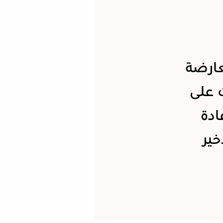
عارضة
ت على
ادة
خير