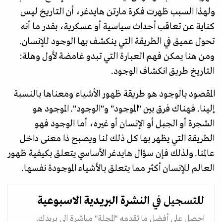
ولهذا السبب ظهرت فكرة مارتن هايدغر، أن التاريخ ليس
كناية عن تعاقب أحداث سياسية أو عسكرية، بقدر ما أنه
تحول عميق في الطريقة التي ينكشف بها الوجود للإنسان.
ومن هنا يمكن فهم العبارة التي تبدو غامضة لأول وهلة:
التاريخ طريق انكشاف الوجود.
المقصود بالوجود هو طريقة ظهور الأشياء ومعناها بالنسبة
إلينا. فهناك فرق بين "الموجود" و"الوجود". الموجود هو
الشجرة أو الجبل أو الإنسان أو غيره، أما الوجود فهو
الطريقة التي يظهر بها كل ذلك لنا ويصبح ذا معنى داخل
عالمنا. ولذلك فإن سؤال هايدغر الأساسي يتعلق بكيفية ظهور
العالم للإنسان أكثر مما يتعلق بالأشياء الموجودة نفسها.
للتسجيل في
النشرة البريدية
الاسبوعية
احصل على أفضل ما تقدمه "المجلة" مباشرة الى بريدك.