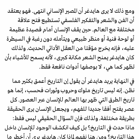
ومع ذلك لا يرى هايدغر أن المصير الإنساني انتهى. فهو يعتقد
أن الفن والشعر والتفكير الفلسفي تستطيع فتح علاقة
مختلفة مع العالم. حين يقف الإنسان أمام قصيدة عظيمة
أو لوحة فنية أو منظر طبيعي ويتأمله دون رغبة في السيطرة
عليه، فإنه يخرج مؤقتا من العقل الأداتي الحديث. ولذلك
كان هايدغر يمنح الشعر مكانة كبرى، لأنه يسمح للأشياء بأن
تظهر كما هي، لا بوصفها أدوات نافعة فقط.
في النهاية يريد هايدغر أن يقول إن التاريخ أعمق بكثير مما
نظن. إنه ليس تاريخ ملوك وحروب وثورات فحسب، إنما هو
تاريخ الطرق التي ظهر بها العالم للإنسان عبر العصور. كل
عصر يفتح أفقا جديدا للفهم، ويجعل الإنسان يرى الحقيقة
بطريقة مختلفة. ولذلك فإن السؤال الحقيقي ليس فقط:
ماذا حدث في التاريخ؟ بل كيف انكشف الوجود للإنسان داخل
هذا التاريخ؟ ومن هنا نفهم لماذا كان هايدغر يرى أن أخطر ما