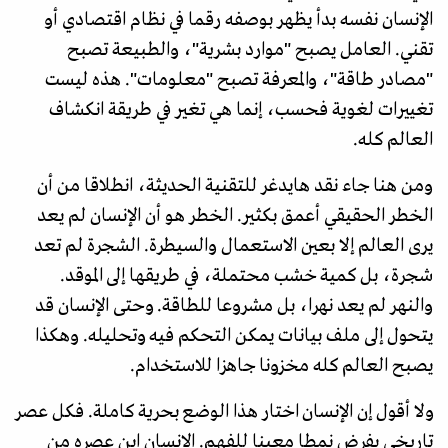
الإنسان نفسه بدأ يظهر بوصفه رقما في نظام اقتصادي أو
تقني. العامل يصبح "موارد بشرية"، والطبيعة تصبح
"مصادر طاقة"، والمعرفة تصبح "معلومات". هذه ليست
تغييرات لغوية فحسب، إنما هي تغير في طريقة انكشاف
العالم كله.
ومن هنا جاء نقد هايدغر للتقنية الحديثة، انطلاقا من أن
الخطر الحقيقي أعمق بكثير. الخطر هو أن الإنسان لم يعد
يرى العالم إلا بعين الاستعمال والسيطرة. الشجرة لم تعد
شجرة، بل كمية خشب محتملة، في طريقها إلى الموقد.
والنهر لم يعد نهرا، بل مشروعا للطاقة. وحتى الإنسان قد
يتحول إلى ملف بيانات يمكن التحكم فيه وتحليله. وهكذا
يصبح العالم كله مخزونا جاهزا للاستخدام.
ولا أقول إن الإنسان اختار هذا الوضع بحرية كاملة. فكل عصر
تاريخي يفرض نمطا معينا للفهم. الإنسان ابن عصره من