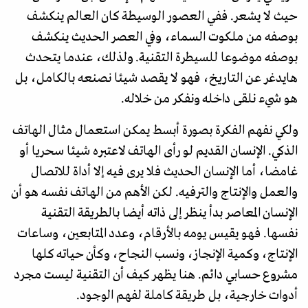
حيث لا يشعر. ففي العصور الوسيطة كان العالم ينكشف
بوصفه من ملكوت السماء، وفي العصر الحديث ينكشف
بوصفه موضوعا للسيطرة التقنية. ولذلك، عندما يتحدث
هايدغر عن التاريخ، فهو لا يقصد شيئا نصنعه بالكامل، بل
هو شيء نلقى داخله ونفكر من خلاله.
ولكي نفهم الفكرة بصورة أبسط يمكن استعمال مثال الهاتف
الذكي. الإنسان القديم لو رأى الهاتف لاعتبره شيئا سحريا أو
غامضا، أما الإنسان الحديث فلا يرى فيه إلا أداة للاتصال
والعمل والإنتاج والترفيه. لكن الأهم من الهاتف نفسه هو أن
الإنسان المعاصر بدأ ينظر إلى ذاته أيضا بالطريقة التقنية
نفسها. فهو يقيس يومه بالأرقام، وعدد المتابعين، وساعات
الإنتاج، وكمية الإنجاز، ونسب النجاح، وكأن حياته كلها
مشروع حسابي دائم. هنا يظهر كيف أن التقنية ليست مجرد
أدوات خارجية، بل طريقة كاملة لفهم الوجود.