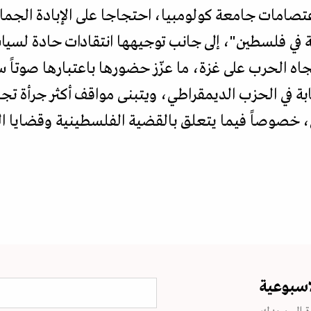
تصامات جامعة كولومبيا، احتجاجا على الإبادة الج
في فلسطين"، إلى جانب توجيهها انتقادات حادة لسياس
اه الحرب على غزة، ما عزّز حضورها باعتبارها صوتاً سيا
بة في الحزب الديمقراطي، ويتبنى مواقف أكثر جرأة تج
 خصوصاً فيما يتعلق بالقضية الفلسطينية وقضايا الع
اسبوعية