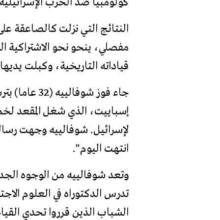
كولومبيا ضد الحرب الإسرائيلية 
النتائج التي نزلت كالصاعقة ع
مفصلي، ينحو نحو الاشتراكية الرأ
قياداته التاريخية، وكبلت يديه
إسباييت، الذي شغل المقعد لخ
لإسرائيل. شوفالييه وجهت رسالة 
انتهت اليوم".
وتعد شوفالييه من الوجوه الجدي
تدرس الدكتوراه في العلوم الاج
الشباب الذين قرروا تحدي القيا