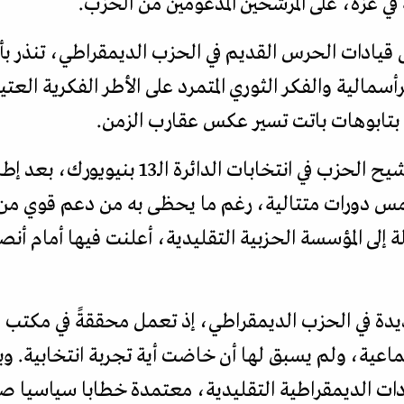
في غزة، على المرشحين المدعومين من الحزب.
لى قيادات الحرس القديم في الحزب الديمقراطي، تنذر
سمالية والفكر الثوري المتمرد على الأطر الفكرية العتي
ا بتابوهات باتت تسير عكس عقارب الزمن.
جاء فوز شوفالييه (32 عاما) بترشيح الحزب في 
مس دورات متتالية، رغم ما يحظى به من دعم قوي من
إلى المؤسسة الحزبية التقليدية، أعلنت فيها أمام أنص
دة في الحزب الديمقراطي، إذ تعمل محققةً في مكتب الن
تماعية، ولم يسبق لها أن خاضت أية تجربة انتخابية.
دات الديمقراطية التقليدية، معتمدة خطابا سياسيا ص