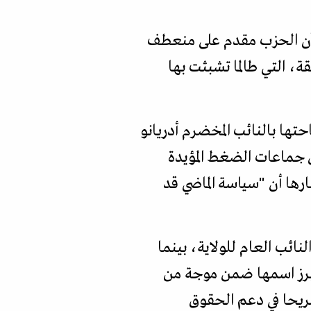
 بأن الحزب مقدم على منعطف
قة، التي طالما تشبثت بها
انتخابات الدائرة الـ13 بنيويورك، بعد إطاحتها بالنائب المخضرم أدريانو
 جماعات الضغط المؤيدة
ارها أن "سياسة الماضي قد
ائب العام للولاية، بينما
 وبرز اسمها ضمن موجة من
ريحا في دعم الحقوق