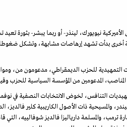
الأميركية نيويورك، لينذر- أو ربما يبشر- بثورة تعيد ت
كية أخرى بدأت تشهد إرهاصات مشابهة، وتشكل ضغوطا ع
ت التمهيدية للحزب الديمقراطي، مدعومون من، وموال
ناصب، المدعومين من المؤسسة السياسية للحزب وقيادات
هيديات التنافس، لخوض الانتخابات النصفية في نوفمبر
ليندر، والمسيحية ذات الأصول الكاريبية كلير فالديز، ا
رة ترمب، والمسلمة دارياليزا فالديز شوفالييه، التي