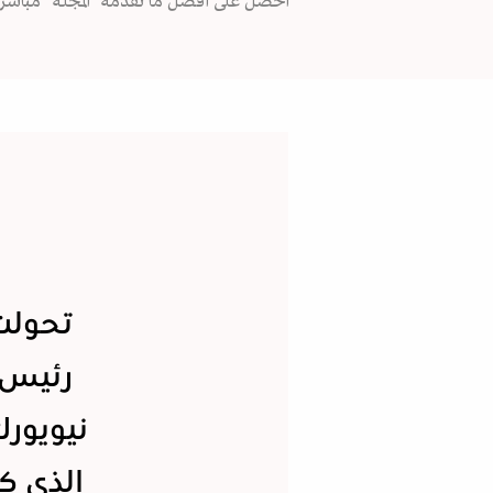
احصل على أفضل ما تقدمه "المجلة" مباشرة
تحولت
رئيس 
نيويور
الذي ك