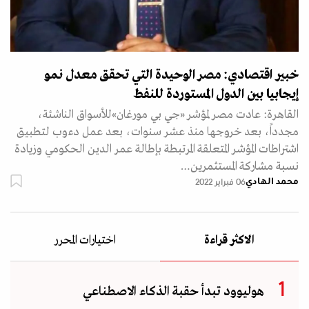
خبير اقتصادي: مصر الوحيدة التي تحقق معدل نمو
إيجابيا بين الدول المستوردة للنفط
القاهرة: عادت مصر لمؤشر «جي بي مورغان»للأسواق الناشئة،
مجدداً، بعد خروجها منذ عشر سنوات، بعد عمل دءوب لتطبيق
اشتراطات المؤشر المتعلقة المرتبطة بإطالة عمر الدين الحكومي وزيادة
نسبة مشاركة المستثمرين…
محمد الهادي
06 فبراير 2022
الاكثر قراءة
اختيارات المحرر
هوليوود تبدأ حقبة الذكاء الاصطناعي