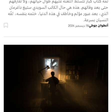
ثمة كتّاب كبار تتسلط اللعنة عليهم طوال حياتهم، ولا تفارقهم
حتى بعد وفاتهم. هذه هي حال الكاتب السويدي ستيغ داغرمان
الذي، بعد عبور مؤلم وخاطف في هذه الدنيا، ختمه بنفسه، لفّه
النسيان بسرعة.
أنطوان جوكي
18 ديسمبر 2024