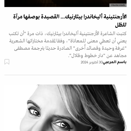
Shutterstock
الأرجنتينية أليخاندرا بيثارنيك... القصيدة بوصفها مرآة
للظل
كتبت الشاعرة الأرجنتينية أليخاندرا بيثارنيك، ذات مرة "أن تكتب
يعني أن تعطي معنى للمعاناة"، وفقا لمقدمة مختاراتها الشعرية
"غرفة وحيدة وقصائد أُخرى" الصادرة حديثا بترجمة مصطفى
مجاهد عن "دار خطوط وظلال".
باسم المرعبي
30 أكتوبر 2024