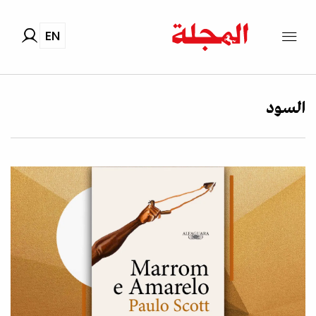
EN
السود