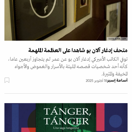
SAUL LOEB / AFP
متحف إدغار آلان بو شاهدا على العظمة الملهمة
توفي الكاتب الأميركي إدغار آلان بو عن عمر لم يتجاوز أربعين عاما،
كأنه أحد شخصيات قصصه المليئة بالأسرار والغموض والأجواء
المخيفة والمثيرة.
أسامة إسبر
18 أكتوبر 2025