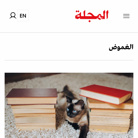
EN
الغموض