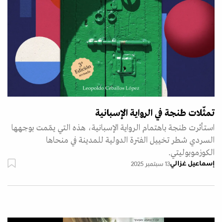
تمثّلات طنجة في الرواية الإسبانية
استأثرت طنجة باهتمام الرواية الإسبانية، هذه التي يمّمت بوجهها
السردي شطر تخييل الفترة الدولية للمدينة في منحاها
الكوزموبوليتي.
إسماعيل غزالي
13 سبتمبر 2025