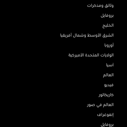
وثائق ومذكرات
بروفايل
الخليج
الشرق الأوسط وشمال أفريقيا
أوروبا
الولايات المتحدة الأميركية
آسيا
العالم
فيديو
كاريكاتور
العالم في صور
إنفوغراف
بروفايل