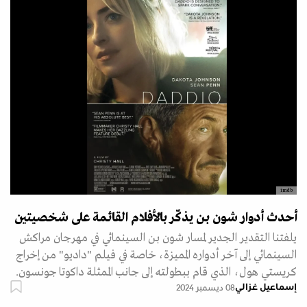
imdb
أحدث أدوار شون بن يذكّر بالأفلام القائمة على شخصيتين
يلفتنا التقدير الجدير لمسار شون بن السينمائي في مهرجان مراكش
السينمائي إلى آخر أدواره المميزة، خاصة في فيلم "داديو" من إخراج
كريستي هول، الذي قام ببطولته إلى جانب الممثلة داكوتا جونسون.
إسماعيل غزالي
08 ديسمبر 2024