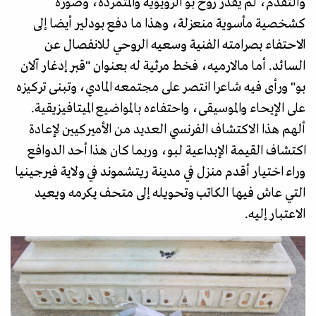
والتقدم، لم يقدر روح بو الرؤيوية والمتمردة، وصوره
كشخصية مأسوية منعزلة، وهذا ما دفع بودلير أيضا إلى
الاحتفاء بصرامته الفنية وسعيه الروحي للانفصال عن
السائد. أما مالارميه، فخط مرثية له بعنوان "قبر إدغار آلان
بو" ورأى فيه شاعرا انتصر على مجتمعه المادي، وتبنى تركيزه
على الإيحاء والموسيقى، واحتفاءه بالمواضيع الميتافيزيقية.
ألهم هذا الاكتشاف الفرنسي العديد من الأميركيين لإعادة
اكتشاف القيمة الإبداعية لبو، وربما كان هذا أحد الدوافع
وراء اختيار أقدم منزل في مدينة ريتشموند في ولاية فيرجينيا
التي عاش فيها الكاتب وتحويله إلى متحف يكرمه ويعيد
الاعتبار إليه.