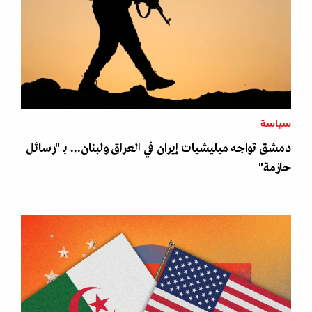
سياسة
دمشق تواجه ميليشيات إيران في العراق ولبنان... بـ "رسائل
حازمة"