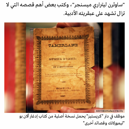
"ساوثرن ليتراري ميسنجر"، وكتب بعض أهم قصصه التي لا
تزال تشهد على عبقريته الأدبية.
REUTERS/Finbarr O'Reilly
موظف في دار "كريستيز" يحمل نسخة أصلية من كتاب إدغار آلان بو
"تيمورلانك وقصائد أخرى"