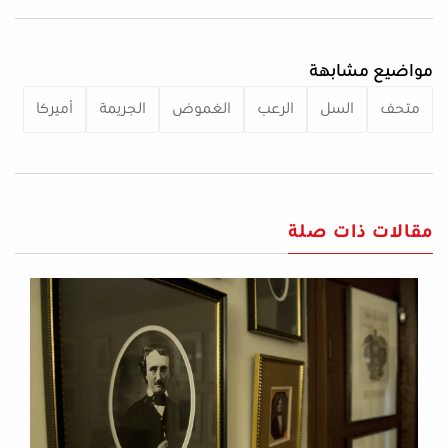
مواضيع مشابهة
متحف
السل
الرعب
الغموض
الجريمة
أميركا
مقالات ذات صلة