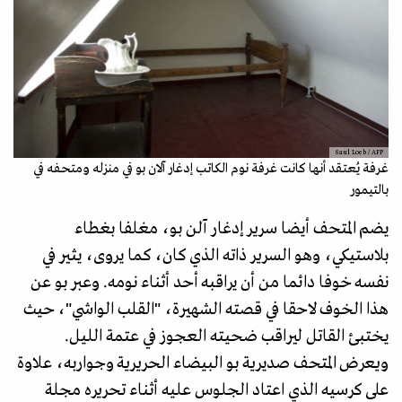
Saul Loeb / AFP
غرفة يُعتقد أنها كانت غرفة نوم الكاتب إدغار آلان بو في منزله ومتحفه في
بالتيمور
يضم المتحف أيضا سرير إدغار آلن بو، مغلفا بغطاء
بلاستيكي، وهو السرير ذاته الذي كان، كما يروى، يثير في
نفسه خوفا دائما من أن يراقبه أحد أثناء نومه. وعبر بو عن
هذا الخوف لاحقا في قصته الشهيرة، "القلب الواشي"، حيث
يختبئ القاتل ليراقب ضحيته العجوز في عتمة الليل.
ويعرض المتحف صديرية بو البيضاء الحريرية وجواربه، علاوة
على كرسيه الذي اعتاد الجلوس عليه أثناء تحريره مجلة