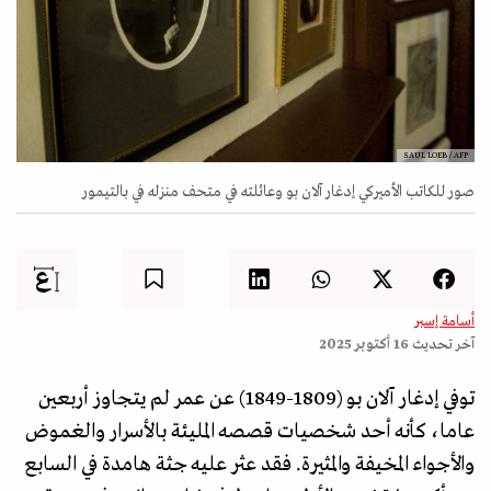
SAUL LOEB / AFP
صور للكاتب الأميركي إدغار آلان بو وعائلته في متحف منزله في بالتيمور
أسامة إسبر
آخر تحديث
16 أكتوبر 2025
توفي إدغار آلان بو (1809-1849) عن عمر لم يتجاوز أربعين
عاما، كأنه أحد شخصيات قصصه المليئة بالأسرار والغموض
والأجواء المخيفة والمثيرة. فقد عثر عليه جثة هامدة في السابع