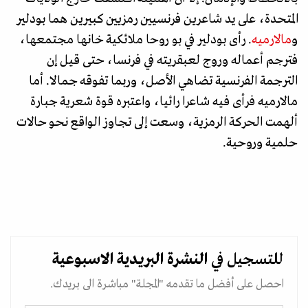
المتحدة، على يد شاعرين فرنسيين رمزيين كبيرين هما بودلير
و
مالارميه
. رأى بودلير في بو روحا ملائكية خانها مجتمعها،
فترجم أعماله وروج لعبقريته في فرنسا، حتى قيل إن
الترجمة الفرنسية تضاهي الأصل، وربما تفوقه جمالا. أما
مالارميه فرأى فيه شاعرا رائيا، واعتبره قوة شعرية جبارة
ألهمت الحركة الرمزية، وسعت إلى تجاوز الواقع نحو حالات
حلمية وروحية.
للتسجيل في
النشرة البريدية
الاسبوعية
احصل على أفضل ما تقدمه "المجلة" مباشرة الى بريدك.