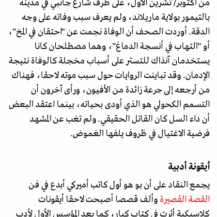
من أكتوبر/ تشرين الأول، على طرف شارع جانبي في مدينة
بالتيمور بولاية ماريلاند، ولم يعرف سبب وفاته على وجه
الدقة. أوردت الصحف أن الوفاة نجمت عن "احتقان في المخ"،
أو "التهاب في أنسجة الدماغ"، وهما مصطلحان كانا
يستخدمان آنذاك للتستر على أسباب مخجلة كالوفاة نتيجة
الإدمان. وقد تباينت الروايات حول سبب موته لاحقا، فهناك
من أرجعه إلى جرعة زائدة من الأفيون، ورأى آخرون أن
التسمم الكحولي هو الذي أودى بحياته، بينما اعتقد البعض
أن داء السل كان القاتل الحقيقي. ولم تغب عن المشهد
فرضية الاغتيال في ظروف يلفها الغموض.
أيقونة أدبية
يجمع النقاد على أن بو هو أول كاتب أميركي أبدع في فن
القصة القصيرة
وألف قصصا أصبحت لاحقا أيقونات
كلاسيكية أثرت في كتاب كبار، كما يعد المؤسس الأول لأدب