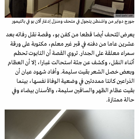
Saul Loeb / AFP
جورج دواير من واشنطن يتجول في متحف ومنزل إدغار آلان بو في بالتيمور
يعرض المتحف أيضا قطعا من كفن بو، وقصة نقل رفاته بعد
عشرين عاما من دفنه في قبر غير معلم، مكتوبة على ورقة
سمراء معلقة على الجدار. تروي القصة أن التابوت تحطم
أثناء النقل، وكشف عن جثة استحالت غبارا، إلا أن العظام
وبعض خصل الشعر بقيت سليمة. وأفاد شهود عيان أن
الذراعين كانتا ممددتين في وضعية الوفاة نفسها، بينما
بقيت عظام الظهر والساقين سليمة، والأسنان بيضاء وفي
حالة ممتازة.