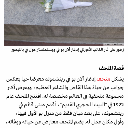
SAUL LOEB / AFP
زهور على قبر الكاتب الأميركي إدغار آلان بو في ويستمنستر هول في بالتيمور
قصة المتحف
يشكل
متحف
إدغار آلان بو في ريتشموند معرضا حيا يعكس
جوانب من حياة هذا القاص والشاعر العظيم، ويعرض أكبر
مجموعة متحفية في العالم مخصصة له. افتتح المتحف عام
1922 في "البيت الحجري القديم"، أقدم مبنى قائم في
ريتشموند، على بعد مبان فقط من منزل بو الأول فيها،
وأول مكان عمل له. يضم المتحف معارض عن حياته ووفاته،