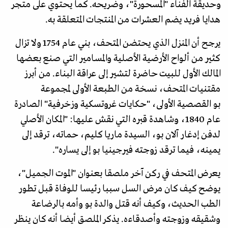
وحديقة الفناء "المسحورة"، وضريحه. كما يحتوي على متجر
هدايا فريد يضم العشرات من المنتجات المتعلقة به.
يرجح أن المنزل الذي يحتضن المتحف، بني عام 1754 ولا تزال
كثير من ألواح الأرضية الأصلية والمسـامير التي صنع بعضها
المالك الأول للبيت حاضرة لتشير إلى عراقة البناء. من أبرز
مقتنيات المتحف، نسخة من الطبعة الأولى لمجموعة
بو القصصية الأولى، "حكايات غروتسكية وزخرفية" الصادرة
عام 1840، وشاهدة قبره التي نقش عليها: "المكان الأصلي
لدفن إدغار آلان بو، السيدة ماريا كليم، حماته، ترقد إلى
يمينه، فيما ترقد زوجته فيرجينيا بو إلى يساره".
يعرض المتحف في ركن آخر ملصقا بعنوان "الموت الجميل"،
يوضح كيف كان مرض السل سببا رئيسا للوفاة قبل تطور
الطب الحديث، وكيف أنه قتل والدة بو وأمه بالرضاعة
وشقيقه وزوجته وأصدقاءه. يذكر الملصق أيضا أنه كان ينظر