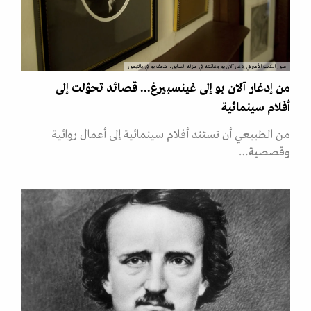
صور الكاتب الأميركي إدغار آلان بو وعائلته في منزله السابق، متحف بو في بالتيمور
من إدغار آلان بو إلى غينسبيرغ... قصائد تحوّلت إلى
أفلام سينمائية
من الطبيعي أن تستند أفلام سينمائية إلى أعمال روائية
وقصصية…