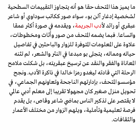
ما يميز هذا المتحف حقا هو أنه يتجاوز التقييمات السطحية
لشخصية إدغار آلن بو، سواء صور ككاتب سوداوي أو شاعر
عبقري أو رائد ل
أدب الجريمة
، ويقدمه في صورة أكثر عمقا
واتساعا. فبما يضمه المتحف من صور وأثاث ومخطوطات،
علاوة على المعلومات المتوفرة للزوار والباحثين في تفاصيل
حياته ومماته، يتجلى بو مبدعا في النثر والشعر، لم تثنه
المعاناة والفقر والنقد عن ترسيخ عبقريته، بل شكلت ملامح
الرحلة التي قادته ليغدو رمزا خالدا في ذاكرة الأدب. ونجح
مؤسسو المتحف، بإدارتهم الناجحة وتعاونهم الجماعي، في
تحويل منزل صغير كان مجهولا تقريبا إلى معلم أدبي عالمي
لا يقتصر على تذكير الناس بماضي شاعر وقاص، بل يقدم
فرصة تعليمية وتأملية، ويلهم الزوار من مختلف الأعمار
والثقافات.