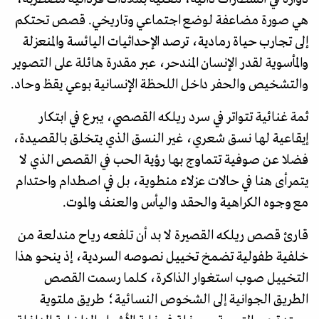
هي صورة مضاعفة لوضع اجتماعي وتاريخي. قصص تحتكم
إلى تجارب حياة رمادية، ترصد الإحداثيات اليائسة والمنعزلة
والمأسوية لقدر الإنسان المندحر، عبر مقدرة هائلة على التصوير
والتشخيص والحفر داخل اللحظة الإنسانية بوعي يقظ وحاد.
ثمة غنائية تتواتر في سرد ريلكه القصصي، يبرع في ابتكار
إيقاعية لها نسق شعري، غير النسق الذي يتخلق بالقصيدة،
فضلا عن صوفية تتماوج بها رؤية الحب في القصص الذي لا
يتمرأى هنا في حالات عزلاء منطوية، بل في اصطدام واحتدام
مع وجوه الكراهية والحقد واليأس والعنف والموت.
قارئ قصص ريلكه القصيرة لا بد أن تلفعه رياح مندلعة من
خلفية طفولية تضمخ تخييل نصوصه السردية، إذ ينحو هذا
التخييل صوب استغوار الذاكرة، كلما رسمت القصص
الطريق الجوانية إلى الشخوص النسائية؛ طريق ملتوية