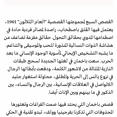
القصص السبع لمجموعتها القصصية "العام الثلاثون" 1961،
يعتمل فيها القلق باصطخاب، راصدة لمصائر فردية حادة في
اصطدامها المدوي بحقائق التحول. حقائق مفزعة تضاعف من
هشاشة الذوات النسائية المنذورة للحب والموسيقى والتناغم.
ما يشبه التشخيص الإيحائي لمأسوية الوجود الإنساني ما بعد
الحرب. سعت باخمان في لغتها الجديدة لسحج طبقات
النازية الملتاثة من لاشعور الكلمة، ودفعت بأبطالها الرجال
في نزوع يائس إلى الحرية والمطلق، محاولة استغوار جليد
اللاتواصل في العلاقات الإنسانية، بين الرجال والنساء، بين
الذكور في ما بينهم وبين الإناث أيضا.
قصص باخمان التي يحتد فيها صمت الفراغات وتعتورها
المحذوفات التي تذكرنا بفرجينيا وولف، تبدو تقنية في الحكي