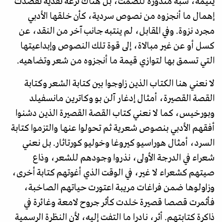
يتيمة، شبه منذورة للصمت، بل هناك نزعة نقدية تقصدت
إهمال ما أنجزوه من نصوص سردية، كأن خلقها الأدبي
مجرد نزوة. وفي المقابل، لم ينتبه جانب آخر من النقد، عن
كسل أو عن غير مبالاة، إلى قوة تلك النصوص وإبداعيتها
التي تسمق بها لتوازي قيمة ما أنجزوه من شعر وتضاهيه.
لا نعني هنا الكتاب الذين زاوجوا بين كتابة الشعر وكتابة
القصة القصيرة، أمثال إدغار آلن بو وكاترين مانسفيلد
وبورخيس، كما لا نعني كتاب القصة القصيرة الذين دشنوا
أفقهم الأدبي بنصوص شعرية ثم تحولوا عنها والتزموا كتابة
السرد، أمثال هوراسيو كيروغا وخوليو كورتاثار. بل نعني
شعراء في الدرجة الأولى، نذروا وجودهم للشعر، وذاع
صيتهم كشعراء لا غير، في الوقت الذي أغوتهم كتابة أخرى،
وزاولوها ضمن فراغات مريبة اعتورت حياتهم الصاخبة،
فأثمرت قصصا قصيرة خلدت كأثر جروح لامعة وغائرة في
ذاكرة كتابتهم. أثر، نادرا ما التفت إليه، لأن النظرة الرسمية