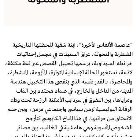
المضطربة والمتحولة
"عاصمة الأنفاس الأخيرة"، ابنة شقية للحظتها التاريخية
المضطربة والمتحولة، عراق الستينات في مجمل إحداثيات
خرائطه السوداوية، يرسمها تخييل القصص عبر لغة مكثفة،
لاذعة، تستغور الحالة الإنسانية المتوترة، المأزومة، المنشطرة،
والمحاصرة، بالقدر نفسه الذي يتقصى هذا التخييل هندسة
المدينة من الداخل والخارج، في صدام محتدم بين الذات
ومراياها، بين النفوق في سردايب الأمكنة الرازحة تحت وطء
الرقابة البوليسية لزمن سياسي واجتماعي مزمن، وبين حلم
الانعتاق من خرائبها. في هذا المناخ الكابوسي تتأرجح
الشخوص المأسوية وهي هامشية في الغالب، بين مصائر
عبثية وأخرى كاريكاتورية، توحدها قسوة العزلة والهروب