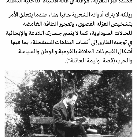
ممتدة عبر التعرية، موغلة في غابة الأشياء الداخلية الداغلة.
ريلكه لا يترك أدواته الشعرية جانبا هنا، عندما يتعلق الأمر
بتشخيص العزلة القصوى، وتفجير الطاقة الغامضة
للحالات السوداوية، كما لا ينسى جسارته اللاذعة والإيحائية
في توجيه المطارق إلى أنصاب البداهات المستفحلة، بما فيها
أشكال القيم ذات العلاقة بالقومية والوطن والسياسة
والحرب (قصة "وليمة العائلة").