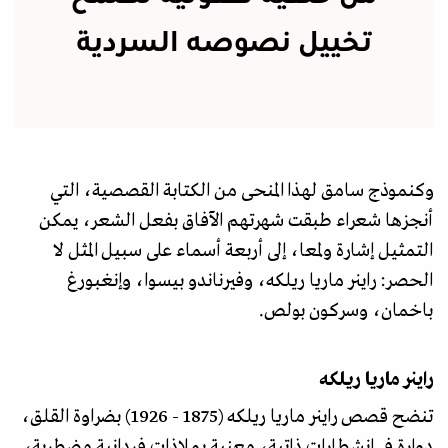
تخييل نصوصه السردية
وكنموذج سامق لهذا المنحى من الكتابة القصصية، التي
أنجزها شعراء طبقت شهرتهم الآفاق بفعل الشعر، يمكن
التمثيل إشارة ولمعا، إلى أربعة أسماء على سبيل المثل لا
الحصر: راينر ماريا ريلكه، وفيرناندو بيسوا، وإنغبورغ
باخمان، وسركون بولص.
راينر ماريا ريلكه
تنضح قصص راينر ماريا ريلكه (1875 - 1926) بضراوة القلق،
دوارة في انشطارات ذاتية، معنية بملاذات فردانية مضطربة،