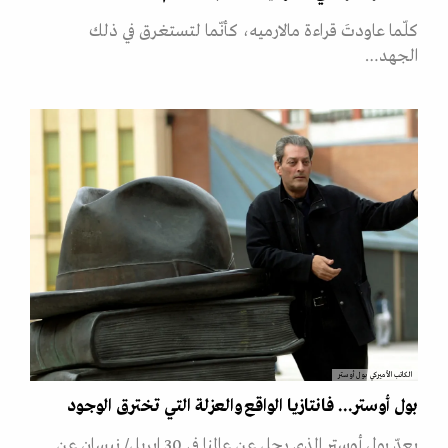
كلّما عاودتَ قراءة مالارميه، كأنّما لتستغرق في ذلك
الجهد…
الكاتب الأميركي بول أوستر
بول أوستر... فانتازيا الواقع والعزلة التي تخترق الوجود
يعدّ بول أوستر الذي رحل عن عالمنا في 30 ابريل/ نيسان عن