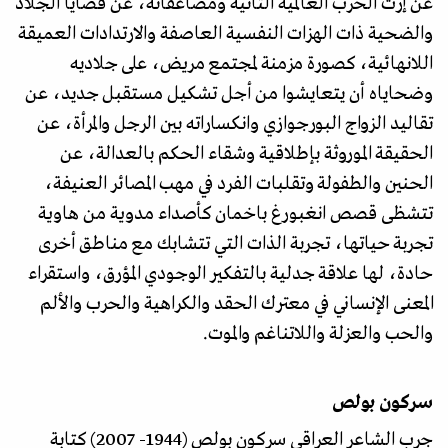
عن إرث الحرب العالمية الثانية ومضاعفاته، عن قضايا الجلاد
والضحية ذات الهزات النفسية العاصفة والارتدادات العميقة
اللانهائية، كصورة مزمنة لمجتمع مريض، على جلاديه
وضحاياه أن يتعايشوا من أجل تشكيل مستقبل جديد، عن
تقاليد الزواج البورجوازي وانكساراته بين الرجل والمرأة، عن
الحقيقة الموروثة بإطلاقية وشقاء الحكم بالعدالة، عن
الحنين والطفولة وتقلبات الفرد في مهب المصائر العنيفة،
تتشظى قصص انغبورغ باخمان كأصداء مدوية من هاوية
تجربة حياتها، تجربة الذات التي تتشابك مع مناطق أخرى
حادة، لها علاقة جدلية بالتفكير الوجودي المؤرق، واستقراء
المعنى الإنساني في معترك الحقد والكراهية والحرب والألم
والحب والعزلة واللاتناغم والموت.
سركون بولص
جرب الشاعر العراقي سركون بولص (1944- 2007) كتابة