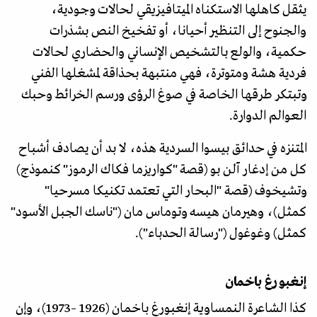
يثقل كاهلها الاستكناه الميتافيزيقي لحالات وجودية،
والجنوح إلى التنظير أحيانا، أو تفخيخ النص بشذرات
حكمية، والولع بالتشخيص الإنساني والحضاري لحالات
فردية هشة ومتوترة، فهي منتبهة بحذاقة لمشغلها الفني
وتبتكر طرقها الخاصة في صوغ الرؤى ورسم الخرائط وحبك
العوالم الدوارة.
المتنزه في حدائق بيسوا السردية هذه، لا بد أن يصادف أشباح
كل من إدغار آلن بو (قصة "كواريزما فكاك الرموز" كنموذج)
وتشيخوف (قصة "البحار التي تعتمد تكنيكا مسرحيا"
كمثل)، وهيرمان هيسه وتوماس مان ("ناسك الجبل الأسود"
كمثل) وغوغول ("رسالة الحدباء").
إنغبورغ باخمان
كذا الشاعرة النمساوية إنغبورغ باخمان (1926 –1973)، وإن