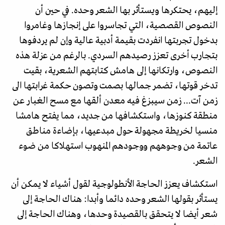
إليهم، يحتكرها ويستأثر بها الشعر وحده. في حين أن
النصوص القصصية، التي تجاسروا على إنجازها وغامروا
بدخول تجربتها انفردت بقيمة أدبية عالية وإن لم يردفوها
بتجارب أخرى تعزز رصيدهم السردي. بالرغم من عزلة هذه
النصوص، وارتكانها إلى هامش كتابتهم الشعرية، بقيت
تدخر قوتها، تضمر جمالها بصمت وتصون حكمة غرابتها الى
زمن آت... زمن سيبزغ فيه معدن ألقها مع مسح الغبار عن
منطقة كنوزها، واستكشافها من جديد، مما يفتح هامشا
منسيا لخريطة مجهولة حول مبدعيها، بإضاءة مناطق
عاتمة من وجوههم ووجودهم المنهوب استهلاكا من ضوء
الشعر.
استكشاف يعزز الحاجة الأنطولوجية لقول أشياء لا يمكن أن
يستأثر بقولها الشعر وحده دائما وأبدا: هناك الحاجة إلى
شعر أيضا لا يتحقق بالقصيدة وحدها، وهناك الحاجة إلى