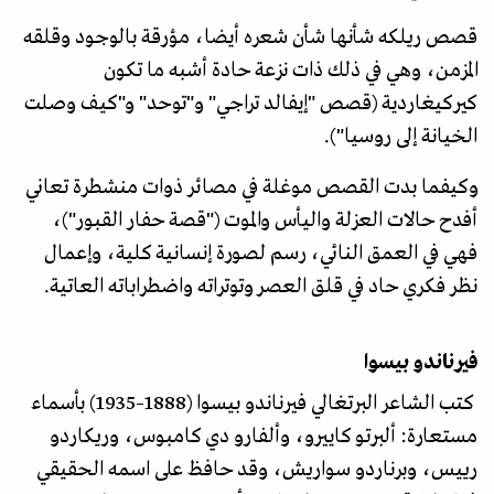
قصص ريلكه شأنها شأن شعره أيضا، مؤرقة بالوجود وقلقه
المزمن، وهي في ذلك ذات نزعة حادة أشبه ما تكون
كيركيغاردية (قصص "إيفالد تراجي" و"توحد" و"كيف وصلت
الخيانة إلى روسيا").
وكيفما بدت القصص موغلة في مصائر ذوات منشطرة تعاني
أفدح حالات العزلة واليأس والموت ("قصة حفار القبور")،
فهي في العمق النائي، رسم لصورة إنسانية كلية، وإعمال
نظر فكري حاد في قلق العصر وتوتراته واضطراباته العاتية.
فيرناندو بيسوا
كتب الشاعر البرتغالي فيرناندو بيسوا (1888–1935) بأسماء
مستعارة: ألبرتو كاييرو، وألفارو دي كامبوس، وريكاردو
رييس، وبرناردو سواريش، وقد حافظ على اسمه الحقيقي