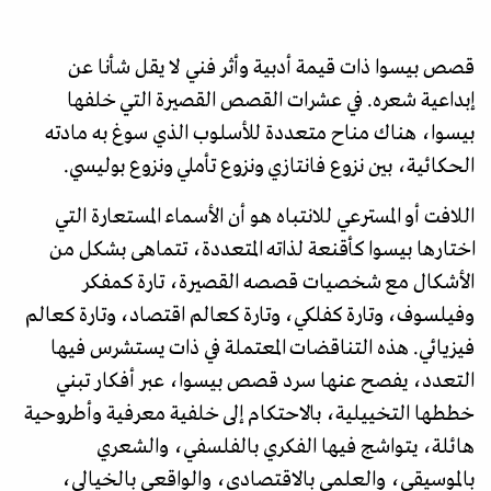
قصص بيسوا ذات قيمة أدبية وأثر فني لا يقل شأنا عن
إبداعية شعره. في عشرات القصص القصيرة التي خلفها
بيسوا، هناك مناح متعددة للأسلوب الذي سوغ به مادته
الحكائية، بين نزوع فانتازي ونزوع تأملي ونزوع بوليسي.
اللافت أو المسترعي للانتباه هو أن الأسماء المستعارة التي
اختارها بيسوا كأقنعة لذاته المتعددة، تتماهى بشكل من
الأشكال مع شخصيات قصصه القصيرة، تارة كمفكر
وفيلسوف، وتارة كفلكي، وتارة كعالم اقتصاد، وتارة كعالم
فيزيائي. هذه التناقضات المعتملة في ذات يستشرس فيها
التعدد، يفصح عنها سرد قصص بيسوا، عبر أفكار تبني
خططها التخييلية، بالاحتكام إلى خلفية معرفية وأطروحية
هائلة، يتواشج فيها الفكري بالفلسفي، والشعري
بالموسيقي، والعلمي بالاقتصادي، والواقعي بالخيالي،