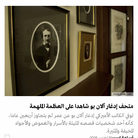
SAUL LOEB / AFP
متحف إدغار آلان بو شاهدا على العظمة الملهمة
توفي الكاتب الأميركي إدغار آلان بو عن عمر لم يتجاوز أربعين عاما،
كأنه أحد شخصيات قصصه المليئة بالأسرار والغموض والأجواء
المخيفة والمثيرة.
أسامة إسبر