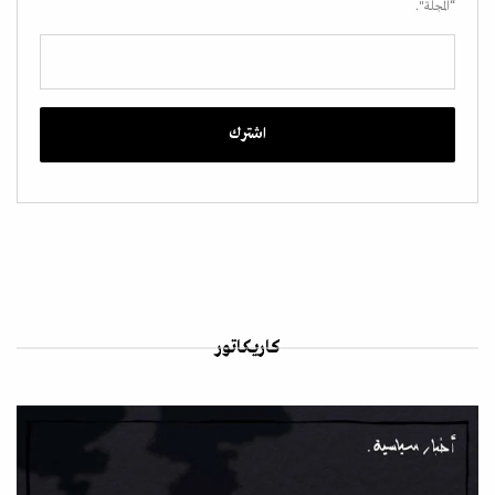
“المجلة".
كاريكاتور