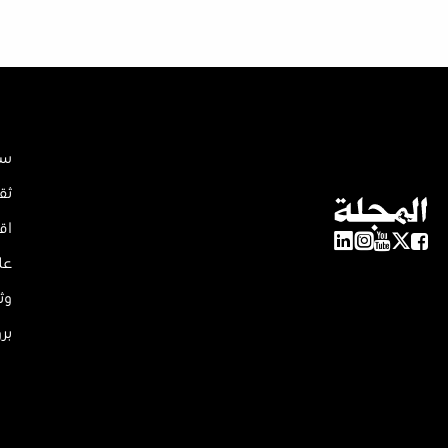
سي
ثق
اق
عل
وث
بر