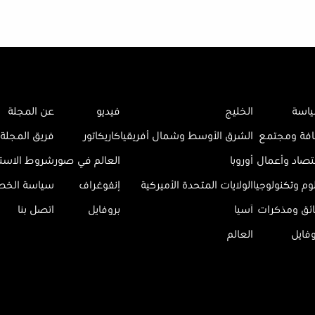
اسة
الخليج
فيديو
عن المجلة
افة ومجتمع
الشرق الأوسط وشمال أفريقيا
كاريكاتور
فريق المجلة
تصاد وأعمال
أوروبا
العالم في صور
شروط الاست
وم وتكنولوجيا
الولايات المتحدة الأميركية
إنفوغراف
سياسة الخ
ائق ومذكرات
آسيا
بروفايل
اتصل بنا
وفايل
العالم