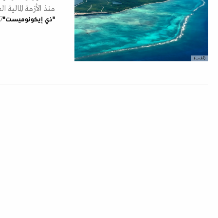
منذ الأزمة المالية 
"ذي إيكونوميست"
27 ماي
(أ.ف.ب)